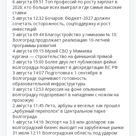
6 августа
09:51
Топ профессий по росту зарплат в
2026: кто больше всех выиграл и где самые высокие
ставки
5 августа
12:32
Бочаров: бюджет‑2027 должен
сочетать осторожность, соцподдержку и рост
инвестиций
5 августа
09:44
Благоустройство у гимназии № 10:
Волгоград продолжает реализацию 10‑летней
программы развития
4 августа
09:15
Музей СВО у Мамаева
кургана — строительство на финишной прямой
3 августа
15:00
Более двух лет публиковал фейки:
волгоградца подозревают в дискредитации ВС РФ
3 августа
14:07
Подготовка к 1 сентября: в
Волгограде оценивают готовность
образовательной инфраструктуры
3 августа
12:53
Агрессия на фоне опьянения:
волгоградку подозревают в нападении с ножом на
прохожую
2 августа
11:45
Лето, арбузы и веселье: как прошёл
„Арбузный переполох“ в Центральном парке
Волгограда
1 августа
14:16
Экспорт на 3,6 млн долларов: как
волгоградский бизнес выходит на зарубежные рынки
31 июля
12:11
Волгоградская область под ударом: