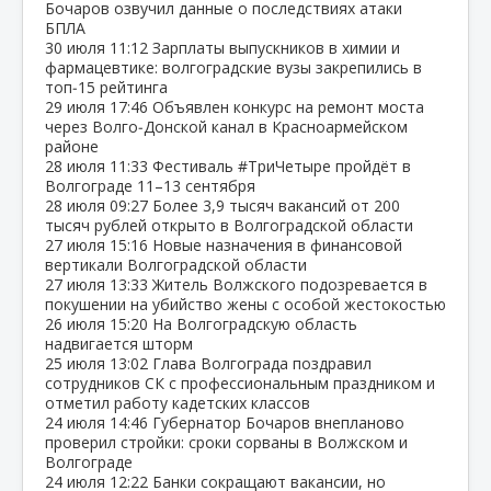
Бочаров озвучил данные о последствиях атаки
БПЛА
30 июля
11:12
Зарплаты выпускников в химии и
фармацевтике: волгоградские вузы закрепились в
топ‑15 рейтинга
29 июля
17:46
Объявлен конкурс на ремонт моста
через Волго‑Донской канал в Красноармейском
районе
28 июля
11:33
Фестиваль #ТриЧетыре пройдёт в
Волгограде 11–13 сентября
28 июля
09:27
Более 3,9 тысяч вакансий от 200
тысяч рублей открыто в Волгоградской области
27 июля
15:16
Новые назначения в финансовой
вертикали Волгоградской области
27 июля
13:33
Житель Волжского подозревается в
покушении на убийство жены с особой жестокостью
26 июля
15:20
На Волгоградскую область
надвигается шторм
25 июля
13:02
Глава Волгограда поздравил
сотрудников СК с профессиональным праздником и
отметил работу кадетских классов
24 июля
14:46
Губернатор Бочаров внепланово
проверил стройки: сроки сорваны в Волжском и
Волгограде
24 июля
12:22
Банки сокращают вакансии, но