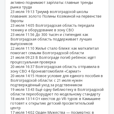
активно поднимают зарплаты: главные тренды
рынка труда
23 июля
19:13
Триумф волгоградской школы
плавания: золото Полины Козякиной на первенстве
Европы
23 июля
14:05
Волгоградская область передала
технику и оборудование в зону СВО
23 июля
11:56
До 300 тысяч и стипендия: как
Волгоградская область поддерживает лучших
выпускников
22 июля
11:10
Жильё стало ближе: как маткапитал
помогает семьям Волгоградской области
21 июля
09:23
В Волгограде погиб ребёнок: идёт
процессуальная проверка
20 июля
16:37
Волгоградская область отправила в
зону СВО 4 бронеавтомобиля «Сармат»
20 июля
14:15
Новое условие для единого пособия в
Волгоградской области: с 21 июля нужен
подтверждённый уход за родственником
19 июля
13:43
Ещё одну библиотеку в Волгоградской
области переоборудуют по модельному стандарту
18 июля
13:14
От квестов до VR‑туров: в Камышине
готовят к открытию детский просветительский
центр
17 июля
14:02
Орден Мужества — посмертно: в