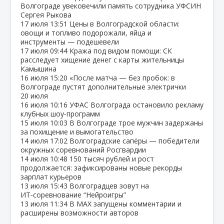
Волгограде увековечили память сотрудника УФСИН
Сергея Рыкова
17 июля
13:51
Цены в Волгоградской области:
овощи и топливо подорожали, яйца и
инструменты — подешевели
17 июля
09:44
Кража под видом помощи: СК
расследует хищение денег с карты жительницы
Камышина
16 июля
15:20
«После матча — без пробок: в
Волгограде пустят дополнительные электрички
20 июля
16 июля
10:16
УФАС Волгограда остановило рекламу
клубных шоу‑программ
15 июля
10:03
В Волгограде трое мужчин задержаны
за похищение и вымогательство
14 июля
17:02
Волгоградские сапёры — победители
окружных соревнований Росгвардии
14 июля
10:48
150 тысяч рублей и рост
продолжается: зафиксированы новые рекорды
зарплат курьеров
13 июля
15:43
Волгоградцев зовут на
ИТ‑соревнование “Нейроигры”
13 июля
11:34
В МАХ запущены комментарии и
расширены возможности авторов