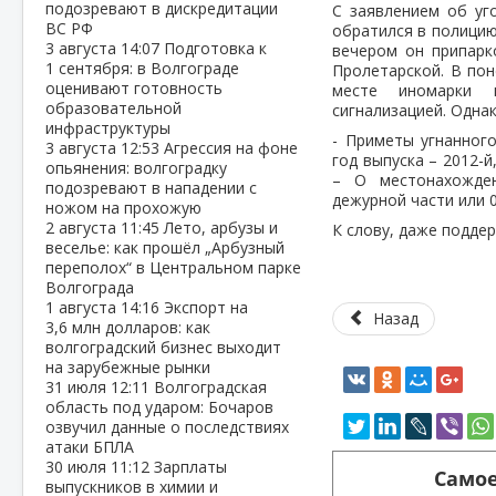
подозревают в дискредитации
С заявлением об уг
ВС РФ
обратился в полицию
3 августа
14:07
Подготовка к
вечером он припарк
1 сентября: в Волгограде
Пролетарской. В пон
оценивают готовность
месте иномарки
образовательной
сигнализацией. Одна
инфраструктуры
- Приметы угнанного
3 августа
12:53
Агрессия на фоне
год выпуска – 2012-й
опьянения: волгоградку
– О местонахожде
подозревают в нападении с
дежурной части или 0
ножом на прохожую
2 августа
11:45
Лето, арбузы и
К слову, даже подде
веселье: как прошёл „Арбузный
переполох“ в Центральном парке
Волгограда
1 августа
14:16
Экспорт на
Назад
3,6 млн долларов: как
волгоградский бизнес выходит
на зарубежные рынки
31 июля
12:11
Волгоградская
область под ударом: Бочаров
озвучил данные о последствиях
атаки БПЛА
30 июля
11:12
Зарплаты
Самое
выпускников в химии и