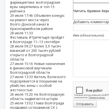
фармацевтике: волгоградские
вузы закрепились в топ‑15
Читать Кривое-Зерк
рейтинга
29 июля
17:46
Объявлен конкурс
на ремонт моста через
Добавить комментар
Волго‑Донской канал в
Красноармейском районе
28 июля
11:33
Имя (обязательное)
Фестиваль #ТриЧетыре пройдёт
в Волгограде 11–13 сентября
28 июля
09:27
Более 3,9 тысяч
вакансий от 200 тысяч рублей
открыто в Волгоградской
области
27 июля
15:16
Новые назначения
в финансовой вертикали
Волгоградской области
27 июля
13:33
Житель Волжского
подозревается в покушении на
убийство жены с особой
жестокостью
26 июля
15:20
На Волгоградскую
область надвигается шторм
25 июля
13:02
Глава Волгограда
Отправить
поздравил сотрудников СК с