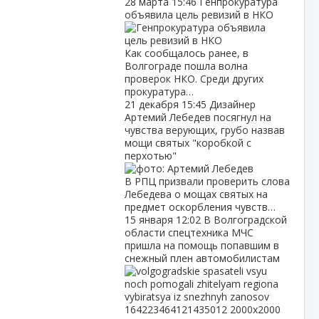
28 марта
15:46
Генпрокуратура
объявила цель ревизий в НКО
Как сообщалось ранее, в
Волгограде пошла волна
проверок НКО. Среди других
прокуратура…
21 декабря
15:45
Дизайнер
Артемий Лебедев посягнул на
чувства верующих, грубо назвав
мощи святых "коробкой с
перхотью"
В РПЦ призвали проверить слова
Лебедева о мощах святых на
предмет оскорбления чувств…
15 января
12:02
В Волгоградской
области спецтехника МЧС
пришла на помощь попавшим в
снежный плен автомобилистам