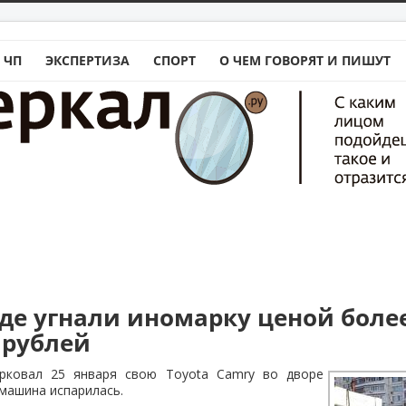
 ЧП
ЭКСПЕРТИЗА
СПОРТ
О ЧЕМ ГОВОРЯТ И ПИШУТ
аде угнали иномарку ценой боле
 рублей
арковал 25 января свою Toyota Camry во дворе
машина испарилась.