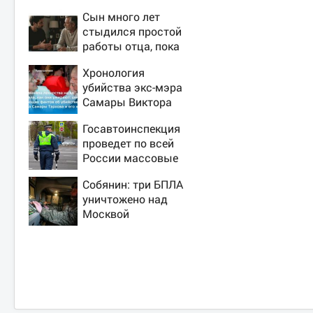
Сын много лет
стыдился простой
работы отца, пока
не узнал, ради чего
Хронология
тот отказался от
убийства экс-мэра
карьеры - история
Самары Виктора
одной семьи
Тархова и его жены:
Госавтоинспекция
шесть шокирующих
проведет по всей
фактов, новые
России массовые
подробности
рейды с 10 августа
Собянин: три БПЛА
уничтожено над
Москвой