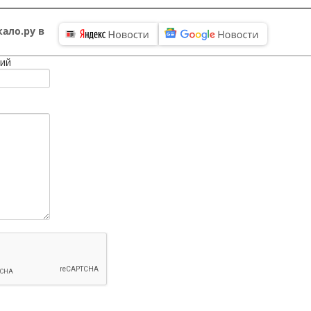
ало.ру в
ий