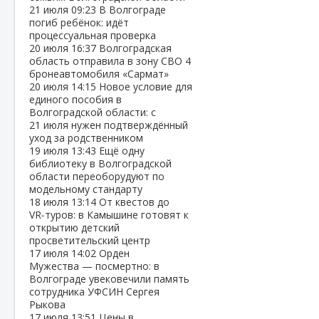
21 июля
09:23
В Волгограде
погиб ребёнок: идёт
процессуальная проверка
20 июля
16:37
Волгоградская
область отправила в зону СВО 4
бронеавтомобиля «Сармат»
20 июля
14:15
Новое условие для
единого пособия в
Волгоградской области: с
21 июля нужен подтверждённый
уход за родственником
19 июля
13:43
Ещё одну
библиотеку в Волгоградской
области переоборудуют по
модельному стандарту
18 июля
13:14
От квестов до
VR‑туров: в Камышине готовят к
открытию детский
просветительский центр
17 июля
14:02
Орден
Мужества — посмертно: в
Волгограде увековечили память
сотрудника УФСИН Сергея
Рыкова
17 июля
13:51
Цены в