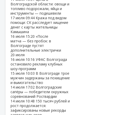
Волгоградской области: овощи и
топливо подорожали, яйца и
инструменты — подешевели
17 июля
09:44
Кража под видом
помощи: СК расследует хищение
денег с карты жительницы
Камышина
16 июля
15:20
«После
матча — без пробок: в
Волгограде пустят
дополнительные электрички
20 июля
16 июля
10:16
УФАС Волгограда
остановило рекламу клубных
шоу‑программ
15 июля
10:03
В Волгограде трое
мужчин задержаны за похищение
и вымогательство
14 июля
17:02
Волгоградские
сапёры — победители окружных
соревнований Росгвардии
14 июля
10:48
150 тысяч рублей и
рост продолжается:
зафиксированы новые рекорды
зарплат курьеров