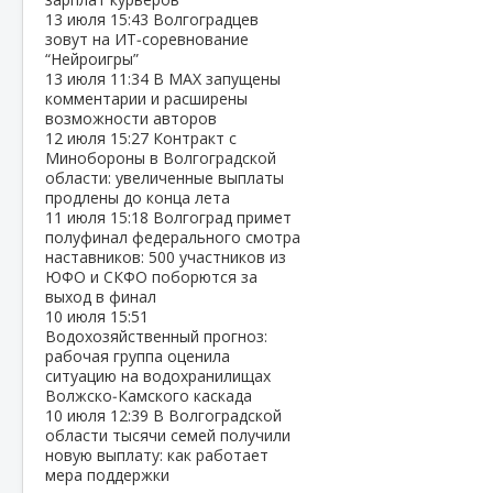
13 июля
15:43
Волгоградцев
зовут на ИТ‑соревнование
“Нейроигры”
13 июля
11:34
В МАХ запущены
комментарии и расширены
возможности авторов
12 июля
15:27
Контракт с
Минобороны в Волгоградской
области: увеличенные выплаты
продлены до конца лета
11 июля
15:18
Волгоград примет
полуфинал федерального смотра
наставников: 500 участников из
ЮФО и СКФО поборются за
выход в финал
10 июля
15:51
Водохозяйственный прогноз:
рабочая группа оценила
ситуацию на водохранилищах
Волжско‑Камского каскада
10 июля
12:39
В Волгоградской
области тысячи семей получили
новую выплату: как работает
мера поддержки