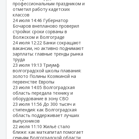
профессиональным праздником и
отметил работу кадетских
классов
24 июля
14:46
Губернатор
Бочаров внепланово проверил
стройки: сроки сорваны в
Волжском и Волгограде
24 июля
12:22
Банки сокращают
вакансии, но активно поднимают
зарплаты: главные тренды рынка
труда
23 июля
19:13
Триумф
волгоградской школы плавания:
золото Полины Козякиной на
первенстве Европы
23 июля
14:05
Волгоградская
область передала технику и
оборудование в зону СВО
23 июля
11:56
До 300 тысяч и
стипендия: как Волгоградская
область поддерживает лучших
выпускников
22 июля
11:10
Жильё стало
ближе: как маткапитал помогает
семьям Волгоградской области