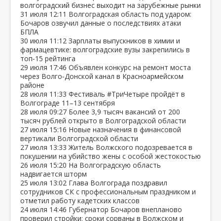
волгоградский бизнес выходит на зарубежные рынки
31 июля
12:11
Волгоградская область под ударом:
Бочаров озвучил данные о последствиях атаки
БПЛА
30 июля
11:12
Зарплаты выпускников в химии и
фармацевтике: волгоградские вузы закрепились в
топ‑15 рейтинга
29 июля
17:46
Объявлен конкурс на ремонт моста
через Волго‑Донской канал в Красноармейском
районе
28 июля
11:33
Фестиваль #ТриЧетыре пройдёт в
Волгограде 11–13 сентября
28 июля
09:27
Более 3,9 тысяч вакансий от 200
тысяч рублей открыто в Волгоградской области
27 июля
15:16
Новые назначения в финансовой
вертикали Волгоградской области
27 июля
13:33
Житель Волжского подозревается в
покушении на убийство жены с особой жестокостью
26 июля
15:20
На Волгоградскую область
надвигается шторм
25 июля
13:02
Глава Волгограда поздравил
сотрудников СК с профессиональным праздником и
отметил работу кадетских классов
24 июля
14:46
Губернатор Бочаров внепланово
проверил стройки: сроки сорваны в Волжском и