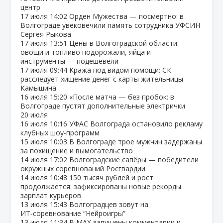
центр
17 июля
14:02
Орден Мужества — посмертно: в
Волгограде увековечили память сотрудника УФСИН
Сергея Рыкова
17 июля
13:51
Цены в Волгоградской области:
овощи и топливо подорожали, яйца и
инструменты — подешевели
17 июля
09:44
Кража под видом помощи: СК
расследует хищение денег с карты жительницы
Камышина
16 июля
15:20
«После матча — без пробок: в
Волгограде пустят дополнительные электрички
20 июля
16 июля
10:16
УФАС Волгограда остановило рекламу
клубных шоу‑программ
15 июля
10:03
В Волгограде трое мужчин задержаны
за похищение и вымогательство
14 июля
17:02
Волгоградские сапёры — победители
окружных соревнований Росгвардии
14 июля
10:48
150 тысяч рублей и рост
продолжается: зафиксированы новые рекорды
зарплат курьеров
13 июля
15:43
Волгоградцев зовут на
ИТ‑соревнование “Нейроигры”
13 июля
11:34
В МАХ запущены комментарии и