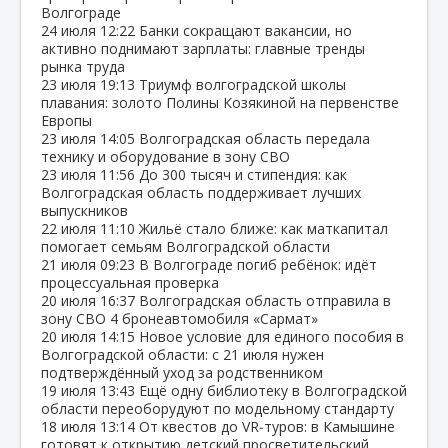
Волгограде
24 июля
12:22
Банки сокращают вакансии, но
активно поднимают зарплаты: главные тренды
рынка труда
23 июля
19:13
Триумф волгоградской школы
плавания: золото Полины Козякиной на первенстве
Европы
23 июля
14:05
Волгоградская область передала
технику и оборудование в зону СВО
23 июля
11:56
До 300 тысяч и стипендия: как
Волгоградская область поддерживает лучших
выпускников
22 июля
11:10
Жильё стало ближе: как маткапитал
помогает семьям Волгоградской области
21 июля
09:23
В Волгограде погиб ребёнок: идёт
процессуальная проверка
20 июля
16:37
Волгоградская область отправила в
зону СВО 4 бронеавтомобиля «Сармат»
20 июля
14:15
Новое условие для единого пособия в
Волгоградской области: с 21 июля нужен
подтверждённый уход за родственником
19 июля
13:43
Ещё одну библиотеку в Волгоградской
области переоборудуют по модельному стандарту
18 июля
13:14
От квестов до VR‑туров: в Камышине
готовят к открытию детский просветительский