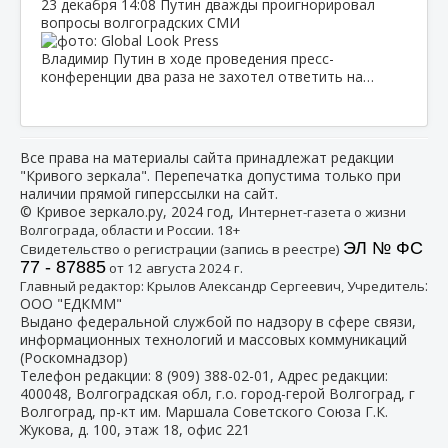
23 декабря
14:08
Путин дважды проигнорировал
вопросы волгоградских СМИ
Владимир Путин в ходе проведения пресс-
конференции два раза не захотел ответить на…
Все права на материалы сайта принадлежат редакции
"Кривого зеркала". Перепечатка допустима только при
наличии прямой гиперссылки на сайт.
© Кривое зеркало.ру, 2024 год, И
нтернет-газета о жизни
Волгограда, области и России. 18+
ЭЛ № ФС
Свидетельство о регистрации (запись в реестре)
77 - 87885
от 12 августа 2024 г.
:
Главный редактор: Крылов Александр Сергеевич, Учредитель
ООО "ЕДКММ"
Выдано федеральной службой по надзору в сфере связи,
информационных технологий и массовых коммуникаций
(Роскомнадзор)
Телефон редакции:
8 (909) 388-02-01
, Адрес редакции:
400048, Волгоградская обл, г.о. город-герой Волгоград, г
Волгоград, пр-кт им. Маршала Советского Союза Г.К.
Жукова, д. 100, этаж 18, офис 221