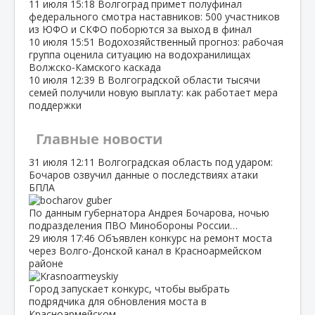
11 июля
15:18
Волгоград примет полуфинал
федерального смотра наставников: 500 участников
из ЮФО и СКФО поборются за выход в финал
10 июля
15:51
Водохозяйственный прогноз: рабочая
группа оценила ситуацию на водохранилищах
Волжско‑Камского каскада
10 июля
12:39
В Волгоградской области тысячи
семей получили новую выплату: как работает мера
поддержки
Главные новости
31 июля
12:11
Волгоградская область под ударом:
Бочаров озвучил данные о последствиях атаки
БПЛА
По данным губернатора Андрея Бочарова, ночью
подразделения ПВО Минобороны России…
29 июля
17:46
Объявлен конкурс на ремонт моста
через Волго‑Донской канал в Красноармейском
районе
Город запускает конкурс, чтобы выбрать
подрядчика для обновления моста в
Красноармейском…