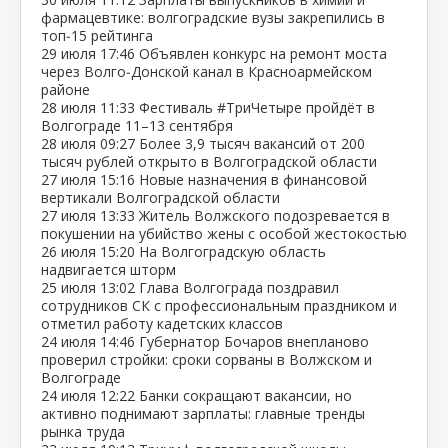
фармацевтике: волгоградские вузы закрепились в
топ‑15 рейтинга
29 июля
17:46
Объявлен конкурс на ремонт моста
через Волго‑Донской канал в Красноармейском
районе
28 июля
11:33
Фестиваль #ТриЧетыре пройдёт в
Волгограде 11–13 сентября
28 июля
09:27
Более 3,9 тысяч вакансий от 200
тысяч рублей открыто в Волгоградской области
27 июля
15:16
Новые назначения в финансовой
вертикали Волгоградской области
27 июля
13:33
Житель Волжского подозревается в
покушении на убийство жены с особой жестокостью
26 июля
15:20
На Волгоградскую область
надвигается шторм
25 июля
13:02
Глава Волгограда поздравил
сотрудников СК с профессиональным праздником и
отметил работу кадетских классов
24 июля
14:46
Губернатор Бочаров внепланово
проверил стройки: сроки сорваны в Волжском и
Волгограде
24 июля
12:22
Банки сокращают вакансии, но
активно поднимают зарплаты: главные тренды
рынка труда