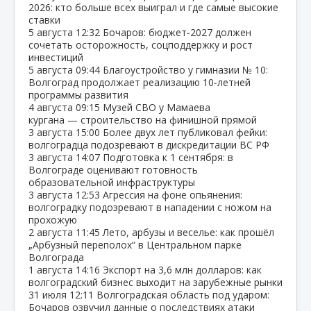
2026: кто больше всех выиграл и где самые высокие
ставки
5 августа
12:32
Бочаров: бюджет‑2027 должен
сочетать осторожность, соцподдержку и рост
инвестиций
5 августа
09:44
Благоустройство у гимназии № 10:
Волгоград продолжает реализацию 10‑летней
программы развития
4 августа
09:15
Музей СВО у Мамаева
кургана — строительство на финишной прямой
3 августа
15:00
Более двух лет публиковал фейки:
волгоградца подозревают в дискредитации ВС РФ
3 августа
14:07
Подготовка к 1 сентября: в
Волгограде оценивают готовность
образовательной инфраструктуры
3 августа
12:53
Агрессия на фоне опьянения:
волгоградку подозревают в нападении с ножом на
прохожую
2 августа
11:45
Лето, арбузы и веселье: как прошёл
„Арбузный переполох“ в Центральном парке
Волгограда
1 августа
14:16
Экспорт на 3,6 млн долларов: как
волгоградский бизнес выходит на зарубежные рынки
31 июля
12:11
Волгоградская область под ударом:
Бочаров озвучил данные о последствиях атаки