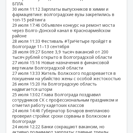
БПЛА
30 июля
11:12
Зарплаты выпускников в химии и
фармацевтике: волгоградские вузы закрепились в
топ‑15 рейтинга
29 июля
17:46
Объявлен конкурс на ремонт моста
через Волго‑Донской канал в Красноармейском
районе
28 июля
11:33
Фестиваль #ТриЧетыре пройдёт в
Волгограде 11–13 сентября
28 июля
09:27
Более 3,9 тысяч вакансий от 200
тысяч рублей открыто в Волгоградской области
27 июля
15:16
Новые назначения в финансовой
вертикали Волгоградской области
27 июля
13:33
Житель Волжского подозревается в
покушении на убийство жены с особой жестокостью
26 июля
15:20
На Волгоградскую область
надвигается шторм
25 июля
13:02
Глава Волгограда поздравил
сотрудников СК с профессиональным праздником и
отметил работу кадетских классов
24 июля
14:46
Губернатор Бочаров внепланово
проверил стройки: сроки сорваны в Волжском и
Волгограде
24 июля
12:22
Банки сокращают вакансии, но
активно поднимают зарплаты: главные тренды