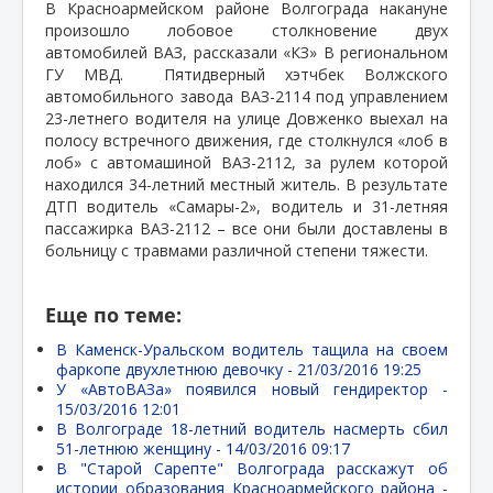
В Красноармейском районе Волгограда накануне
произошло лобовое столкновение двух
автомобилей ВАЗ, рассказали «КЗ» В региональном
ГУ МВД.
Пятидверный хэтчбек Волжского
автомобильного завода ВАЗ-2114 под управлением
23-летнего водителя на улице Довженко выехал на
полосу встречного движения, где столкнулся «лоб в
лоб» с автомашиной ВАЗ-2112, за рулем которой
находился 34-летний местный житель. В результате
ДТП водитель «Самары-2», водитель и 31-летняя
пассажирка ВАЗ-2112 – все они были доставлены в
больницу с травмами различной степени тяжести.
Еще по теме:
В Каменск-Уральском водитель тащила на своем
фаркопе двухлетнюю девочку -
21/03/2016 19:25
У «АвтоВАЗа» появился новый гендиректор -
15/03/2016 12:01
В Волгограде 18-летний водитель насмерть сбил
51-летнюю женщину -
14/03/2016 09:17
В "Старой Сарепте" Волгограда расскажут об
истории образования Красноармейского района -