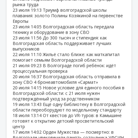
рынка труда
23 июля
19:13
Триумф волгоградской школы
плавания: золото Полины Козякиной на первенстве
Европы
23 июля
14:05
Волгоградская область передала
технику и оборудование в зону СВО
23 июля
11:56
До 300 тысяч и стипендия: как
Волгоградская область поддерживает лучших
выпускников
22 июля
11:10
Жильё стало ближе: как маткапитал
помогает семьям Волгоградской области
21 июля
09:23
В Волгограде погиб ребёнок: идёт
процессуальная проверка
20 июля
16:37
Волгоградская область отправила в
зону СВО 4 бронеавтомобиля «Сармат»
20 июля
14:15
Новое условие для единого пособия в
Волгоградской области: с 21 июля нужен
подтверждённый уход за родственником
19 июля
13:43
Ещё одну библиотеку в Волгоградской
области переоборудуют по модельному стандарту
18 июля
13:14
От квестов до VR‑туров: в Камышине
готовят к открытию детский просветительский
центр
17 июля
14:02
Орден Мужества — посмертно: в
Волгограде увековечили память сотрудника УФСИН