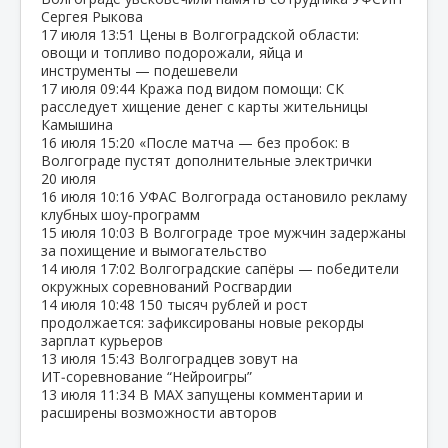
Сергея Рыкова
17 июля
13:51
Цены в Волгоградской области:
овощи и топливо подорожали, яйца и
инструменты — подешевели
17 июля
09:44
Кража под видом помощи: СК
расследует хищение денег с карты жительницы
Камышина
16 июля
15:20
«После матча — без пробок: в
Волгограде пустят дополнительные электрички
20 июля
16 июля
10:16
УФАС Волгограда остановило рекламу
клубных шоу‑программ
15 июля
10:03
В Волгограде трое мужчин задержаны
за похищение и вымогательство
14 июля
17:02
Волгоградские сапёры — победители
окружных соревнований Росгвардии
14 июля
10:48
150 тысяч рублей и рост
продолжается: зафиксированы новые рекорды
зарплат курьеров
13 июля
15:43
Волгоградцев зовут на
ИТ‑соревнование “Нейроигры”
13 июля
11:34
В МАХ запущены комментарии и
расширены возможности авторов