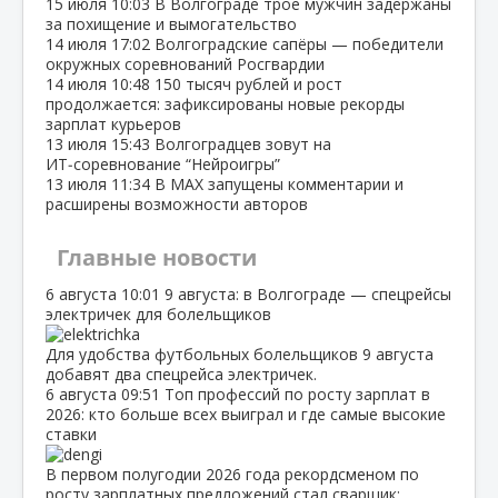
15 июля
10:03
В Волгограде трое мужчин задержаны
за похищение и вымогательство
14 июля
17:02
Волгоградские сапёры — победители
окружных соревнований Росгвардии
14 июля
10:48
150 тысяч рублей и рост
продолжается: зафиксированы новые рекорды
зарплат курьеров
13 июля
15:43
Волгоградцев зовут на
ИТ‑соревнование “Нейроигры”
13 июля
11:34
В МАХ запущены комментарии и
расширены возможности авторов
Главные новости
6 августа
10:01
9 августа: в Волгограде — спецрейсы
электричек для болельщиков
Для удобства футбольных болельщиков 9 августа
добавят два спецрейса электричек.
6 августа
09:51
Топ профессий по росту зарплат в
2026: кто больше всех выиграл и где самые высокие
ставки
В первом полугодии 2026 года рекордсменом по
росту зарплатных предложений стал сварщик:…