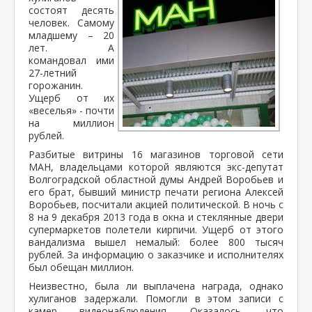
состоят деcять
человек. Самому
младшему – 20
лет. А
командовал ими
27-летний
горожанин.
Ущерб от их
«веселья» - почти
на миллион
рублей.
Разбитые витрины 16 магазинов торговой сети
МАН, владельцами которой являются экс-депутат
Волгоградской областной думы Андрей Воробьев и
его брат, бывший министр печати региона Алексей
Воробьев, посчитали акцией политической. В ночь с
8 на 9 декабря 2013 года в окна и стеклянные двери
супермаркетов полетели кирпичи. Ущерб от этого
вандализма вышел немалый: более 800 тысяч
рублей. За информацию о заказчике и исполнителях
был обещан миллион.
Неизвестно, была ли выплачена награда, однако
хулиганов задержали. Помогли в этом записи с
камер видеонаблюдения. Оказалось, что