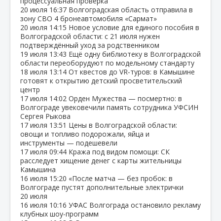
процессуальная проверка
20 июля
16:37
Волгоградская область отправила в
зону СВО 4 бронеавтомобиля «Сармат»
20 июля
14:15
Новое условие для единого пособия в
Волгоградской области: с 21 июля нужен
подтверждённый уход за родственником
19 июля
13:43
Ещё одну библиотеку в Волгоградской
области переоборудуют по модельному стандарту
18 июля
13:14
От квестов до VR‑туров: в Камышине
готовят к открытию детский просветительский
центр
17 июля
14:02
Орден Мужества — посмертно: в
Волгограде увековечили память сотрудника УФСИН
Сергея Рыкова
17 июля
13:51
Цены в Волгоградской области:
овощи и топливо подорожали, яйца и
инструменты — подешевели
17 июля
09:44
Кража под видом помощи: СК
расследует хищение денег с карты жительницы
Камышина
16 июля
15:20
«После матча — без пробок: в
Волгограде пустят дополнительные электрички
20 июля
16 июля
10:16
УФАС Волгограда остановило рекламу
клубных шоу‑программ