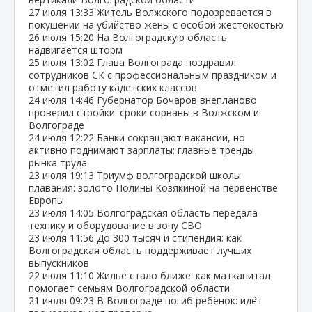
27 июля
13:33
Житель Волжского подозревается в
покушении на убийство жены с особой жестокостью
26 июля
15:20
На Волгоградскую область
надвигается шторм
25 июля
13:02
Глава Волгограда поздравил
сотрудников СК с профессиональным праздником и
отметил работу кадетских классов
24 июля
14:46
Губернатор Бочаров внепланово
проверил стройки: сроки сорваны в Волжском и
Волгограде
24 июля
12:22
Банки сокращают вакансии, но
активно поднимают зарплаты: главные тренды
рынка труда
23 июля
19:13
Триумф волгоградской школы
плавания: золото Полины Козякиной на первенстве
Европы
23 июля
14:05
Волгоградская область передала
технику и оборудование в зону СВО
23 июля
11:56
До 300 тысяч и стипендия: как
Волгоградская область поддерживает лучших
выпускников
22 июля
11:10
Жильё стало ближе: как маткапитал
помогает семьям Волгоградской области
21 июля
09:23
В Волгограде погиб ребёнок: идёт