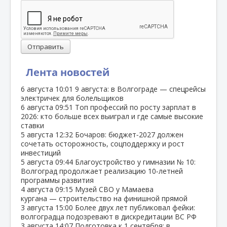
Отправить
Лента новостей
6 августа
10:01
9 августа: в Волгограде — спецрейсы
электричек для болельщиков
6 августа
09:51
Топ профессий по росту зарплат в
2026: кто больше всех выиграл и где самые высокие
ставки
5 августа
12:32
Бочаров: бюджет‑2027 должен
сочетать осторожность, соцподдержку и рост
инвестиций
5 августа
09:44
Благоустройство у гимназии № 10:
Волгоград продолжает реализацию 10‑летней
программы развития
4 августа
09:15
Музей СВО у Мамаева
кургана — строительство на финишной прямой
3 августа
15:00
Более двух лет публиковал фейки:
волгоградца подозревают в дискредитации ВС РФ
3 августа
14:07
Подготовка к 1 сентября: в