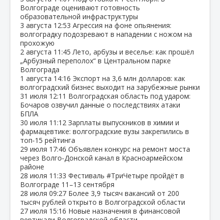
Волгограде оценивают готовность
образовательной инфраструктуры
3 августа
12:53
Агрессия на фоне опьянения:
волгоградку подозревают в нападении с ножом на
прохожую
2 августа
11:45
Лето, арбузы и веселье: как прошёл
„Арбузный переполох“ в Центральном парке
Волгограда
1 августа
14:16
Экспорт на 3,6 млн долларов: как
волгоградский бизнес выходит на зарубежные рынки
31 июля
12:11
Волгоградская область под ударом:
Бочаров озвучил данные о последствиях атаки
БПЛА
30 июля
11:12
Зарплаты выпускников в химии и
фармацевтике: волгоградские вузы закрепились в
топ‑15 рейтинга
29 июля
17:46
Объявлен конкурс на ремонт моста
через Волго‑Донской канал в Красноармейском
районе
28 июля
11:33
Фестиваль #ТриЧетыре пройдёт в
Волгограде 11–13 сентября
28 июля
09:27
Более 3,9 тысяч вакансий от 200
тысяч рублей открыто в Волгоградской области
27 июля
15:16
Новые назначения в финансовой
вертикали Волгоградской области