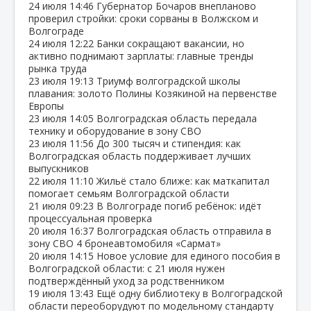
24 июля
14:46
Губернатор Бочаров внепланово
проверил стройки: сроки сорваны в Волжском и
Волгограде
24 июля
12:22
Банки сокращают вакансии, но
активно поднимают зарплаты: главные тренды
рынка труда
23 июля
19:13
Триумф волгоградской школы
плавания: золото Полины Козякиной на первенстве
Европы
23 июля
14:05
Волгоградская область передала
технику и оборудование в зону СВО
23 июля
11:56
До 300 тысяч и стипендия: как
Волгоградская область поддерживает лучших
выпускников
22 июля
11:10
Жильё стало ближе: как маткапитал
помогает семьям Волгоградской области
21 июля
09:23
В Волгограде погиб ребёнок: идёт
процессуальная проверка
20 июля
16:37
Волгоградская область отправила в
зону СВО 4 бронеавтомобиля «Сармат»
20 июля
14:15
Новое условие для единого пособия в
Волгоградской области: с 21 июля нужен
подтверждённый уход за родственником
19 июля
13:43
Ещё одну библиотеку в Волгоградской
области переоборудуют по модельному стандарту