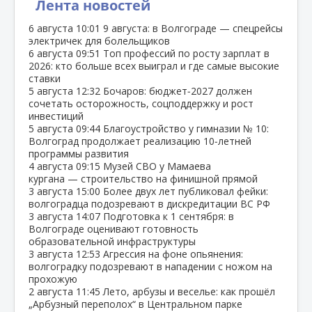
Лента новостей
6 августа
10:01
9 августа: в Волгограде — спецрейсы
электричек для болельщиков
6 августа
09:51
Топ профессий по росту зарплат в
2026: кто больше всех выиграл и где самые высокие
ставки
5 августа
12:32
Бочаров: бюджет‑2027 должен
сочетать осторожность, соцподдержку и рост
инвестиций
5 августа
09:44
Благоустройство у гимназии № 10:
Волгоград продолжает реализацию 10‑летней
программы развития
4 августа
09:15
Музей СВО у Мамаева
кургана — строительство на финишной прямой
3 августа
15:00
Более двух лет публиковал фейки:
волгоградца подозревают в дискредитации ВС РФ
3 августа
14:07
Подготовка к 1 сентября: в
Волгограде оценивают готовность
образовательной инфраструктуры
3 августа
12:53
Агрессия на фоне опьянения:
волгоградку подозревают в нападении с ножом на
прохожую
2 августа
11:45
Лето, арбузы и веселье: как прошёл
„Арбузный переполох“ в Центральном парке