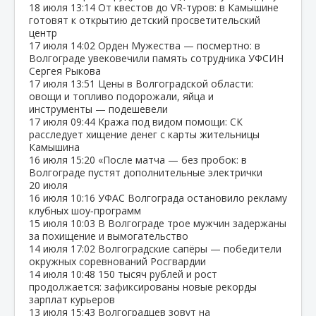
18 июля
13:14
От квестов до VR‑туров: в Камышине
готовят к открытию детский просветительский
центр
17 июля
14:02
Орден Мужества — посмертно: в
Волгограде увековечили память сотрудника УФСИН
Сергея Рыкова
17 июля
13:51
Цены в Волгоградской области:
овощи и топливо подорожали, яйца и
инструменты — подешевели
17 июля
09:44
Кража под видом помощи: СК
расследует хищение денег с карты жительницы
Камышина
16 июля
15:20
«После матча — без пробок: в
Волгограде пустят дополнительные электрички
20 июля
16 июля
10:16
УФАС Волгограда остановило рекламу
клубных шоу‑программ
15 июля
10:03
В Волгограде трое мужчин задержаны
за похищение и вымогательство
14 июля
17:02
Волгоградские сапёры — победители
окружных соревнований Росгвардии
14 июля
10:48
150 тысяч рублей и рост
продолжается: зафиксированы новые рекорды
зарплат курьеров
13 июля
15:43
Волгоградцев зовут на