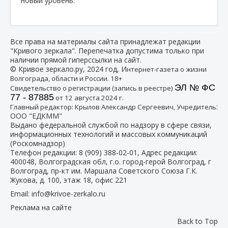
новый уровень.
Все права на материалы сайта принадлежат редакции
"Кривого зеркала". Перепечатка допустима только при
наличии прямой гиперссылки на сайт.
© Кривое зеркало.ру, 2024 год, И
нтернет-газета о жизни
Волгограда, области и России. 18+
ЭЛ № ФС
Свидетельство о регистрации (запись в реестре)
77 - 87885
от 12 августа 2024 г.
:
Главный редактор: Крылов Александр Сергеевич, Учредитель
ООО "ЕДКММ"
Выдано федеральной службой по надзору в сфере связи,
информационных технологий и массовых коммуникаций
(Роскомнадзор)
Телефон редакции:
8 (909) 388-02-01
, Адрес редакции:
400048, Волгоградская обл, г.о. город-герой Волгоград, г
Волгоград, пр-кт им. Маршала Советского Союза Г.К.
Жукова, д. 100, этаж 18, офис 221
Email:
info@krivoe-zerkalo.ru
Реклама на сайте
Back to Top