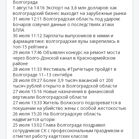
Волгограда
1 августа
14:16
Экспорт на 3,6 млн долларов: как
волгоградский бизнес выходит на зарубежные рынки
31 июля
12:11
Волгоградская область под ударом:
Бочаров озвучил данные о последствиях атаки
БПЛА
30 июля
11:12
Зарплаты выпускников в химии и
фармацевтике: волгоградские вузы закрепились в
топ‑15 рейтинга
29 июля
17:46
Объявлен конкурс на ремонт моста
через Волго‑Донской канал в Красноармейском
районе
28 июля
11:33
Фестиваль #ТриЧетыре пройдёт в
Волгограде 11–13 сентября
28 июля
09:27
Более 3,9 тысяч вакансий от 200
тысяч рублей открыто в Волгоградской области
27 июля
15:16
Новые назначения в финансовой
вертикали Волгоградской области
27 июля
13:33
Житель Волжского подозревается в
покушении на убийство жены с особой жестокостью
26 июля
15:20
На Волгоградскую область
надвигается шторм
25 июля
13:02
Глава Волгограда поздравил
сотрудников СК с профессиональным праздником и
отметил работу кадетских классов