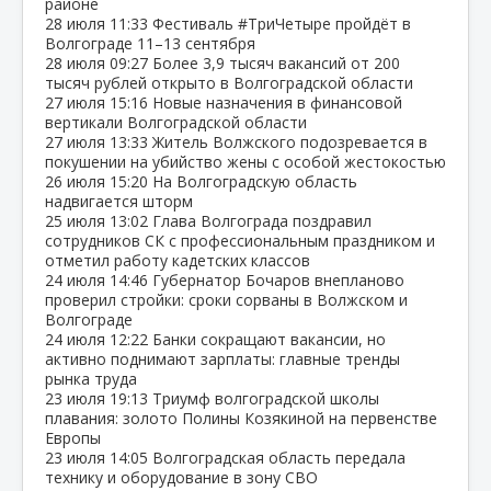
районе
28 июля
11:33
Фестиваль #ТриЧетыре пройдёт в
Волгограде 11–13 сентября
28 июля
09:27
Более 3,9 тысяч вакансий от 200
тысяч рублей открыто в Волгоградской области
27 июля
15:16
Новые назначения в финансовой
вертикали Волгоградской области
27 июля
13:33
Житель Волжского подозревается в
покушении на убийство жены с особой жестокостью
26 июля
15:20
На Волгоградскую область
надвигается шторм
25 июля
13:02
Глава Волгограда поздравил
сотрудников СК с профессиональным праздником и
отметил работу кадетских классов
24 июля
14:46
Губернатор Бочаров внепланово
проверил стройки: сроки сорваны в Волжском и
Волгограде
24 июля
12:22
Банки сокращают вакансии, но
активно поднимают зарплаты: главные тренды
рынка труда
23 июля
19:13
Триумф волгоградской школы
плавания: золото Полины Козякиной на первенстве
Европы
23 июля
14:05
Волгоградская область передала
технику и оборудование в зону СВО