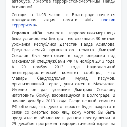
автобуса, 7 жертва террористки-смертницы
Наиды
Асияловой.
Сегодня в 14:05 часов в Волгограде начнется
молодежная акция памяти «Мы
против
терроризма
».
Справка «КЗ»
: личность террористки-смертницы
была установлена быстро -
ею оказалась 30-летняя
уроженка Республики Дагестан Наида Асиялова.
Предполагаемый организатор теракта Дмитрий
Соколов был уничтожен в ходе операции под
Махачкалой спецслужбами РФ 16 ноября 2013 года.
А 20 ноября 2013 года Национальный
антитеррористический комитет сообщил, что
главарь бандподполья Мурад Касумов,
организовавший теракт, уничтожен в Махачкале.
Именно он дал указание Дмитрию Соколову
изготовить бомбу, взорвавшуюся в Волгограде. В
начале декабря 2013 года Следственный комитет
РФ объявил, что дело о теракте будет закрыто в
связи со смертью всех лиц, кому могло бы быть
предъявлено обвинение в данном преступлении. А
29 декабря прогремел террористический взрыв на