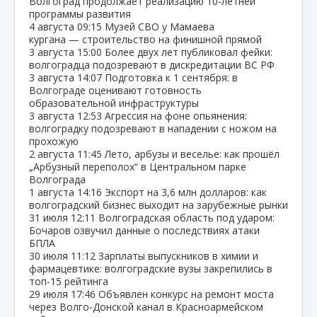
Волгоград продолжает реализацию 10‑летней
программы развития
4 августа
09:15
Музей СВО у Мамаева
кургана — строительство на финишной прямой
3 августа
15:00
Более двух лет публиковал фейки:
волгоградца подозревают в дискредитации ВС РФ
3 августа
14:07
Подготовка к 1 сентября: в
Волгограде оценивают готовность
образовательной инфраструктуры
3 августа
12:53
Агрессия на фоне опьянения:
волгоградку подозревают в нападении с ножом на
прохожую
2 августа
11:45
Лето, арбузы и веселье: как прошёл
„Арбузный переполох“ в Центральном парке
Волгограда
1 августа
14:16
Экспорт на 3,6 млн долларов: как
волгоградский бизнес выходит на зарубежные рынки
31 июля
12:11
Волгоградская область под ударом:
Бочаров озвучил данные о последствиях атаки
БПЛА
30 июля
11:12
Зарплаты выпускников в химии и
фармацевтике: волгоградские вузы закрепились в
топ‑15 рейтинга
29 июля
17:46
Объявлен конкурс на ремонт моста
через Волго‑Донской канал в Красноармейском