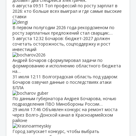
добавят два спецрейса электричек.
6 августа
09:51
Топ профессий по росту зарплат в
2026: кто больше всех выиграл и где самые высокие
ставки
В первом полугодии 2026 года рекордсменом по
росту зарплатных предложений стал сварщик:…
5 августа
12:32
Бочаров: бюджет‑2027 должен
сочетать осторожность, соцподдержку и рост
инвестиций
Андрей Бочаров сформулировал задачи по
формированию и исполнению областного бюджета
на…
31 июля
12:11
Волгоградская область под ударом:
Бочаров озвучил данные о последствиях атаки
БПЛА
По данным губернатора Андрея Бочарова, ночью
подразделения ПВО Минобороны России…
29 июля
17:46
Объявлен конкурс на ремонт моста
через Волго‑Донской канал в Красноармейском
районе
Город запускает конкурс, чтобы выбрать