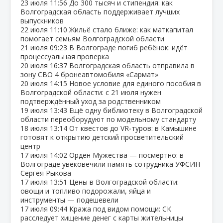
23 июля
11:56
До 300 тысяч и стипендия: как
Волгоградская область поддерживает лучших
выпускников
22 июля
11:10
Жильё стало ближе: как маткапитал
помогает семьям Волгоградской области
21 июля
09:23
В Волгограде погиб ребёнок: идёт
процессуальная проверка
20 июля
16:37
Волгоградская область отправила в
зону СВО 4 бронеавтомобиля «Сармат»
20 июля
14:15
Новое условие для единого пособия в
Волгоградской области: с 21 июля нужен
подтверждённый уход за родственником
19 июля
13:43
Ещё одну библиотеку в Волгоградской
области переоборудуют по модельному стандарту
18 июля
13:14
От квестов до VR‑туров: в Камышине
готовят к открытию детский просветительский
центр
17 июля
14:02
Орден Мужества — посмертно: в
Волгограде увековечили память сотрудника УФСИН
Сергея Рыкова
17 июля
13:51
Цены в Волгоградской области:
овощи и топливо подорожали, яйца и
инструменты — подешевели
17 июля
09:44
Кража под видом помощи: СК
расследует хищение денег с карты жительницы