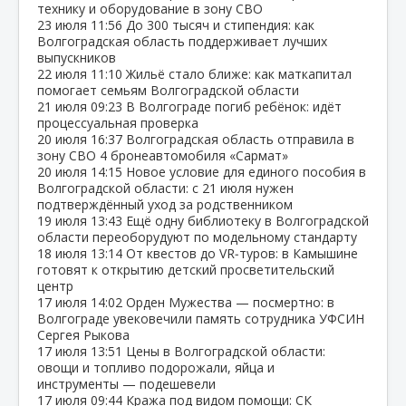
технику и оборудование в зону СВО
23 июля
11:56
До 300 тысяч и стипендия: как
Волгоградская область поддерживает лучших
выпускников
22 июля
11:10
Жильё стало ближе: как маткапитал
помогает семьям Волгоградской области
21 июля
09:23
В Волгограде погиб ребёнок: идёт
процессуальная проверка
20 июля
16:37
Волгоградская область отправила в
зону СВО 4 бронеавтомобиля «Сармат»
20 июля
14:15
Новое условие для единого пособия в
Волгоградской области: с 21 июля нужен
подтверждённый уход за родственником
19 июля
13:43
Ещё одну библиотеку в Волгоградской
области переоборудуют по модельному стандарту
18 июля
13:14
От квестов до VR‑туров: в Камышине
готовят к открытию детский просветительский
центр
17 июля
14:02
Орден Мужества — посмертно: в
Волгограде увековечили память сотрудника УФСИН
Сергея Рыкова
17 июля
13:51
Цены в Волгоградской области:
овощи и топливо подорожали, яйца и
инструменты — подешевели
17 июля
09:44
Кража под видом помощи: СК