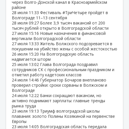
через Волго‑Донской канал в Красноармейском
районе
28 июля
11:33
Фестиваль #ТриЧетыре пройдёт в
Волгограде 11–13 сентября
28 июля
09:27
Более 3,9 тысяч вакансий от 200
тысяч рублей открыто в Волгоградской области
27 июля
15:16
Новые назначения в финансовой
вертикали Волгоградской области
27 июля
13:33
Житель Волжского подозревается в
покушении на убийство жены с особой жестокостью
26 июля
15:20
На Волгоградскую область
надвигается шторм
25 июля
13:02
Глава Волгограда поздравил
сотрудников СК с профессиональным праздником и
отметил работу кадетских классов
24 июля
14:46
Губернатор Бочаров внепланово
проверил стройки: сроки сорваны в Волжском и
Волгограде
24 июля
12:22
Банки сокращают вакансии, но
активно поднимают зарплаты: главные тренды
рынка труда
23 июля
19:13
Триумф волгоградской школы
плавания: золото Полины Козякиной на первенстве
Европы
23 июля
14:05
Волгоградская область передала