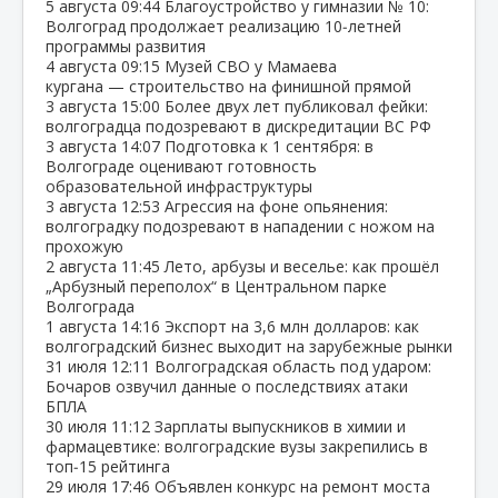
5 августа
09:44
Благоустройство у гимназии № 10:
Волгоград продолжает реализацию 10‑летней
программы развития
4 августа
09:15
Музей СВО у Мамаева
кургана — строительство на финишной прямой
3 августа
15:00
Более двух лет публиковал фейки:
волгоградца подозревают в дискредитации ВС РФ
3 августа
14:07
Подготовка к 1 сентября: в
Волгограде оценивают готовность
образовательной инфраструктуры
3 августа
12:53
Агрессия на фоне опьянения:
волгоградку подозревают в нападении с ножом на
прохожую
2 августа
11:45
Лето, арбузы и веселье: как прошёл
„Арбузный переполох“ в Центральном парке
Волгограда
1 августа
14:16
Экспорт на 3,6 млн долларов: как
волгоградский бизнес выходит на зарубежные рынки
31 июля
12:11
Волгоградская область под ударом:
Бочаров озвучил данные о последствиях атаки
БПЛА
30 июля
11:12
Зарплаты выпускников в химии и
фармацевтике: волгоградские вузы закрепились в
топ‑15 рейтинга
29 июля
17:46
Объявлен конкурс на ремонт моста