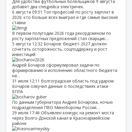
Для удобства футбольных болельщиков 9 августа
добавят два спецрейса электричек.
6 августа
09:51
Топ профессий по росту зарплат в
2026: кто больше всех выиграл и где самые высокие
ставки
В первом полугодии 2026 года рекордсменом по
росту зарплатных предложений стал сварщик:…
5 августа
12:32
Бочаров: бюджет‑2027 должен
сочетать осторожность, соцподдержку и рост
инвестиций
Андрей Бочаров сформулировал задачи по
формированию и исполнению областного бюджета
на…
31 июля
12:11
Волгоградская область под ударом:
Бочаров озвучил данные о последствиях атаки
БПЛА
По данным губернатора Андрея Бочарова, ночью
подразделения ПВО Минобороны России…
29 июля
17:46
Объявлен конкурс на ремонт моста
через Волго‑Донской канал в Красноармейском
районе