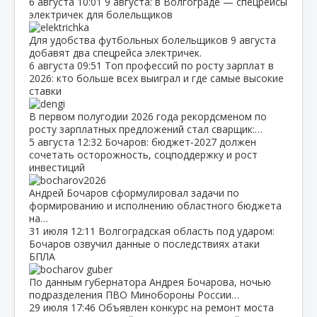
6 августа
10:01
9 августа: в Волгограде — спецрейсы
электричек для болельщиков
Для удобства футбольных болельщиков 9 августа
добавят два спецрейса электричек.
6 августа
09:51
Топ профессий по росту зарплат в
2026: кто больше всех выиграл и где самые высокие
ставки
В первом полугодии 2026 года рекордсменом по
росту зарплатных предложений стал сварщик:…
5 августа
12:32
Бочаров: бюджет‑2027 должен
сочетать осторожность, соцподдержку и рост
инвестиций
Андрей Бочаров сформулировал задачи по
формированию и исполнению областного бюджета
на…
31 июля
12:11
Волгоградская область под ударом:
Бочаров озвучил данные о последствиях атаки
БПЛА
По данным губернатора Андрея Бочарова, ночью
подразделения ПВО Минобороны России…
29 июля
17:46
Объявлен конкурс на ремонт моста