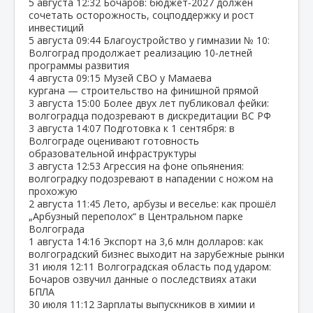
5 августа
12:32
Бочаров: бюджет‑2027 должен
сочетать осторожность, соцподдержку и рост
инвестиций
5 августа
09:44
Благоустройство у гимназии № 10:
Волгоград продолжает реализацию 10‑летней
программы развития
4 августа
09:15
Музей СВО у Мамаева
кургана — строительство на финишной прямой
3 августа
15:00
Более двух лет публиковал фейки:
волгоградца подозревают в дискредитации ВС РФ
3 августа
14:07
Подготовка к 1 сентября: в
Волгограде оценивают готовность
образовательной инфраструктуры
3 августа
12:53
Агрессия на фоне опьянения:
волгоградку подозревают в нападении с ножом на
прохожую
2 августа
11:45
Лето, арбузы и веселье: как прошёл
„Арбузный переполох“ в Центральном парке
Волгограда
1 августа
14:16
Экспорт на 3,6 млн долларов: как
волгоградский бизнес выходит на зарубежные рынки
31 июля
12:11
Волгоградская область под ударом:
Бочаров озвучил данные о последствиях атаки
БПЛА
30 июля
11:12
Зарплаты выпускников в химии и