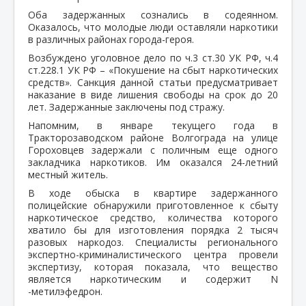
Оба задержанных сознались в содеянном.
Оказалось, что молодые люди оставляли наркотики
в различных районах города-героя.
Возбуждено уголовное дело по ч.3 ст.30 УК РФ, ч.4
ст.228.1 УК РФ – «Покушение на сбыт наркотических
средств». Санкция данной статьи предусматривает
наказание в виде лишения свободы на срок до 20
лет. Задержанные заключены под стражу.
Напомним, в январе текущего года в
Тракторозаводском районе Волгограда на улице
Гороховцев задержали с поличным еще одного
закладчика наркотиков. Им оказался 24-летний
местный житель.
В ходе обыска в квартире задержанного
полицейские обнаружили приготовленное к сбыту
наркотическое средство, количества которого
хватило бы для изготовления порядка 2 тысяч
разовых наркодоз. Специалисты регионального
экспертно-криминалистического центра провели
экспертизу, которая показала, что вещество
является наркотическим и содержит N
-метилэфедрон.