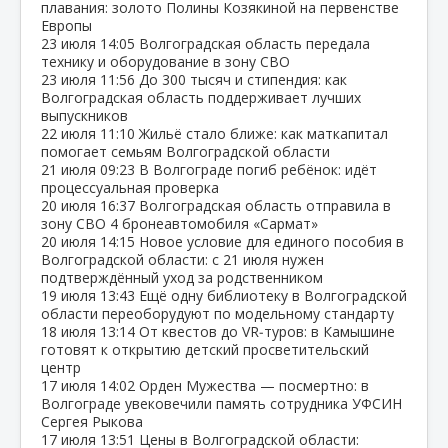
плавания: золото Полины Козякиной на первенстве
Европы
23 июля
14:05
Волгоградская область передала
технику и оборудование в зону СВО
23 июля
11:56
До 300 тысяч и стипендия: как
Волгоградская область поддерживает лучших
выпускников
22 июля
11:10
Жильё стало ближе: как маткапитал
помогает семьям Волгоградской области
21 июля
09:23
В Волгограде погиб ребёнок: идёт
процессуальная проверка
20 июля
16:37
Волгоградская область отправила в
зону СВО 4 бронеавтомобиля «Сармат»
20 июля
14:15
Новое условие для единого пособия в
Волгоградской области: с 21 июля нужен
подтверждённый уход за родственником
19 июля
13:43
Ещё одну библиотеку в Волгоградской
области переоборудуют по модельному стандарту
18 июля
13:14
От квестов до VR‑туров: в Камышине
готовят к открытию детский просветительский
центр
17 июля
14:02
Орден Мужества — посмертно: в
Волгограде увековечили память сотрудника УФСИН
Сергея Рыкова
17 июля
13:51
Цены в Волгоградской области: