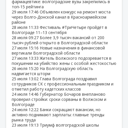
фармацевтике: волгоградские вузы закрепились в
топ‑15 рейтинга
29 июля
17:46
Объявлен конкурс на ремонт моста
через Волго‑Донской канал в Красноармейском
районе
28 июля
11:33
Фестиваль #ТриЧетыре пройдёт в
Волгограде 11–13 сентября
28 июля
09:27
Более 3,9 тысяч вакансий от 200
тысяч рублей открыто в Волгоградской области
27 июля
15:16
Новые назначения в финансовой
вертикали Волгоградской области
27 июля
13:33
Житель Волжского подозревается в
покушении на убийство жены с особой жестокостью
26 июля
15:20
На Волгоградскую область
надвигается шторм
25 июля
13:02
Глава Волгограда поздравил
сотрудников СК с профессиональным праздником и
отметил работу кадетских классов
24 июля
14:46
Губернатор Бочаров внепланово
проверил стройки: сроки сорваны в Волжском и
Волгограде
24 июля
12:22
Банки сокращают вакансии, но
активно поднимают зарплаты: главные тренды
рынка труда
23 июля
19:13
Триумф волгоградской школы