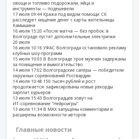
овощи и топливо подорожали, яйца и
инструменты — подешевели
17 июля
09:44
Кража под видом помощи: СК
расследует хищение денег с карты жительницы
Камышина
16 июля
15:20
«После матча — без пробок: в
Волгограде пустят дополнительные электрички
20 июля
16 июля
10:16
УФАС Волгограда остановило рекламу
клубных шоу‑программ
15 июля
10:03
В Волгограде трое мужчин задержаны
за похищение и вымогательство
14 июля
17:02
Волгоградские сапёры — победители
окружных соревнований Росгвардии
14 июля
10:48
150 тысяч рублей и рост
продолжается: зафиксированы новые рекорды
зарплат курьеров
13 июля
15:43
Волгоградцев зовут на
ИТ‑соревнование “Нейроигры”
13 июля
11:34
В МАХ запущены комментарии и
расширены возможности авторов
Главные новости