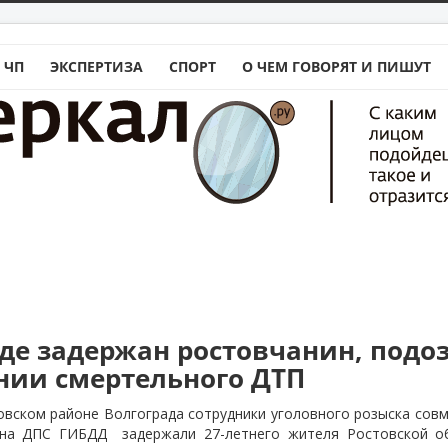
 ЧП
ЭКСПЕРТИЗА
СПОРТ
О ЧЕМ ГОВОРЯТ И ПИШУТ
аде задержан ростовчанин, под
нии смертельного ДТП
вском районе Волгограда сотрудники уголовного розыска совм
она ДПС ГИБДД
задержали 27-летнего жителя Ростовской о