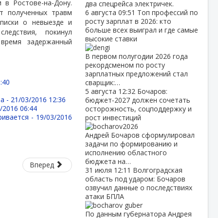
 в Ростове-на-Дону.
два спецрейса электричек.
т полученных травм
6 августа
09:51
Топ профессий по
росту зарплат в 2026: кто
дписки о невыезде и
больше всех выиграл и где самые
следствия,
покинул
высокие ставки
время задержанный
В первом полугодии 2026 года
рекордсменом по росту
зарплатных предложений стал
:40
сварщик:…
5 августа
12:32
Бочаров:
а -
21/03/2016 12:36
бюджет‑2027 должен сочетать
/2016 06:44
осторожность, соцподдержку и
ривается -
19/03/2016
рост инвестиций
Андрей Бочаров сформулировал
задачи по формированию и
исполнению областного
бюджета на…
Вперед
31 июля
12:11
Волгоградская
область под ударом: Бочаров
озвучил данные о последствиях
атаки БПЛА
По данным губернатора Андрея