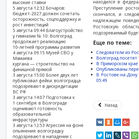
находился в федера
высокие ставки
5 августа
12:32
Бочаров:
Преступление рост
бюджет‑2027 должен сочетать
скончался, и следо
осторожность, соцподдержку и
надлежащем поведен
рост инвестиций
Ростовскую облас
5 августа
09:44
Благоустройство
подозреваемый будет
у гимназии № 10: Волгоград
продолжает реализацию
Еще по теме:
10‑летней программы развития
Следователи из Ро
4 августа
09:15
Музей СВО у
Волгоград посетят 
Мамаева
В Приморском крае
кургана — строительство на
Опубликованы пере
финишной прямой
В Ростове-на-Дону 
3 августа
15:00
Более двух лет
05:49
публиковал фейки: волгоградца
подозревают в дискредитации
ВС РФ
3 августа
14:07
Подготовка к
1 сентября: в Волгограде
Назад
оценивают готовность
образовательной
инфраструктуры
3 августа
12:53
Агрессия на фоне
опьянения: волгоградку
подозревают в нападении с