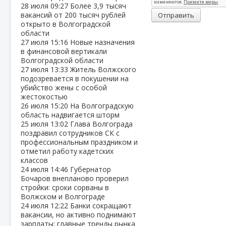
28 июля
09:27
Более 3,9 тысяч
вакансий от 200 тысяч рублей
Отправить
открыто в Волгоградской
области
27 июля
15:16
Новые назначения
в финансовой вертикали
Волгоградской области
27 июля
13:33
Житель Волжского
подозревается в покушении на
убийство жены с особой
жестокостью
26 июля
15:20
На Волгоградскую
область надвигается шторм
25 июля
13:02
Глава Волгограда
поздравил сотрудников СК с
профессиональным праздником и
отметил работу кадетских
классов
24 июля
14:46
Губернатор
Бочаров внепланово проверил
стройки: сроки сорваны в
Волжском и Волгограде
24 июля
12:22
Банки сокращают
вакансии, но активно поднимают
зарплаты: главные тренды рынка