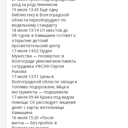
уход за родственником
19 июля
13:43
Ещё одну
библиотеку в Волгоградской
области переоборудуют по
модельному стандарту
18 июля
13:14
От квестов до
VR‑туров: в Камышине готовят к
открытию детский
просветительский центр
17 июля
14:02
Орден
Мужества — посмертно: в
Волгограде увековечили память
сотрудника УФСИН Сергея
Рыкова
17 июля
13:51
Цены в
Волгоградской области: овощи и
топливо подорожали, яйца и
инструменты — подешевели
17 июля
09:44
Кража под видом
помощи: СК расследует хищение
денег с карты жительницы
Камышина
16 июля
15:20
«После
матча — без пробок: в
Волгограде пустят