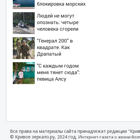
блокировка морских
портов —
Людей не могут
катастрофа для
опознать: четыре
Украины
человека сгорели
заживо в страшном
“Генерал 200” в
ДТП на трассе
квадрате. Как
07/08/2026 –
Драпатый
Новости
переплюнул
"С каждым годом
Сырского
меня тянет сюда":
певица Алсу
приехала в
татарскую деревню,
где прошло ее
детство 07/08/2026
– Новости
Все права на материалы сайта принадлежат редакции "Крив
© Кривое зеркало.ру, 2024 год, И
нтернет-газета о жизни Волг