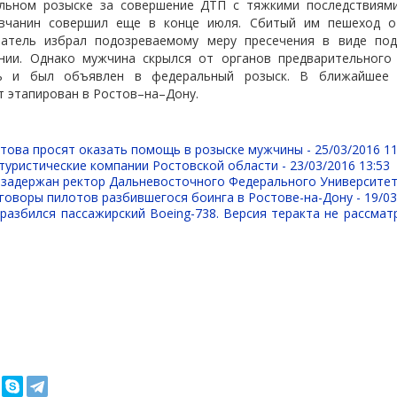
льном розыске за совершение ДТП с тяжкими последствиями
овчанин совершил еще в конце июля. Сбитый им пешеход о
ватель избрал подозреваемому меру пресечения в виде по
ии. Однако мужчина скрылся от органов предварительного 
ть и был объявлен в федеральный розыск. В ближайшее 
 этапирован в Ростов–на–Дону.
стова просят оказать помощь в розыске мужчины -
25/03/2016 11
туристические компании Ростовской области -
23/03/2016 13:53
 задержан ректор Дальневосточного Федерального Университет
говоры пилотов разбившегося боинга в Ростове-на-Дону -
19/03
разбился пассажирский Boeing-738. Версия теракта не рассмат