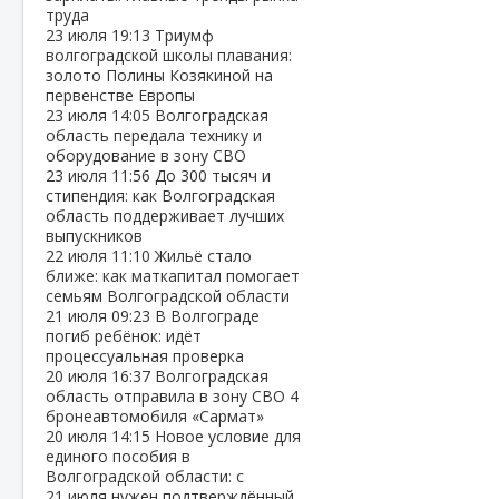
труда
23 июля
19:13
Триумф
волгоградской школы плавания:
золото Полины Козякиной на
первенстве Европы
23 июля
14:05
Волгоградская
область передала технику и
оборудование в зону СВО
23 июля
11:56
До 300 тысяч и
стипендия: как Волгоградская
область поддерживает лучших
выпускников
22 июля
11:10
Жильё стало
ближе: как маткапитал помогает
семьям Волгоградской области
21 июля
09:23
В Волгограде
погиб ребёнок: идёт
процессуальная проверка
20 июля
16:37
Волгоградская
область отправила в зону СВО 4
бронеавтомобиля «Сармат»
20 июля
14:15
Новое условие для
единого пособия в
Волгоградской области: с
21 июля нужен подтверждённый