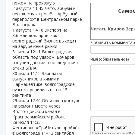
ножом на прохожую
2 августа
11:45
Лето, арбузы и
Самое
веселье: как прошёл „Арбузный
переполох“ в Центральном парке
Волгограда
Читать Кривое-Зерк
1 августа
14:16
Экспорт на
3,6 млн долларов: как
волгоградский бизнес выходит
Добавить комментар
на зарубежные рынки
31 июля
12:11
Волгоградская
область под ударом: Бочаров
Имя (обязательное)
озвучил данные о последствиях
атаки БПЛА
30 июля
11:12
Зарплаты
выпускников в химии и
фармацевтике: волгоградские
вузы закрепились в топ‑15
рейтинга
29 июля
17:46
Объявлен конкурс
на ремонт моста через
Волго‑Донской канал в
Красноармейском районе
28 июля
11:33
Фестиваль #ТриЧетыре пройдёт
в Волгограде 11–13 сентября