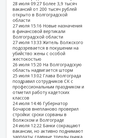
28 июля
09:27
Более 3,9 тысяч
вакансий от 200 тысяч рублей
открыто в Волгоградской
области
27 июля
15:16
Новые назначения
в финансовой вертикали
Волгоградской области
27 июля
13:33
Житель Волжского
подозревается в покушении на
убийство жены с особой
жестокостью
26 июля
15:20
На Волгоградскую
область надвигается шторм
25 июля
13:02
Глава Волгограда
поздравил сотрудников СК с
профессиональным праздником и
отметил работу кадетских
классов
24 июля
14:46
Губернатор
Бочаров внепланово проверил
стройки: сроки сорваны в
Волжском и Волгограде
24 июля
12:22
Банки сокращают
вакансии, но активно поднимают
зарплаты: главные тренды рынка