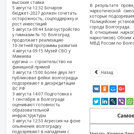
высокие ставки
В результате прове
5 августа
12:32
Бочаров:
наркотической сме
бюджет‑2027 должен сочетать
которые подозреваем
осторожность, соцподдержку и
Полицейские установ
рост инвестиций
города Волгограда.
5 августа
09:44
Благоустройство
В отношении наркоп
у гимназии № 10: Волгоград
наркотиков). Обоим 
продолжает реализацию
МВД России по Волго
10‑летней программы развития
4 августа
09:15
Музей СВО у
Мамаева
кургана — строительство на
финишной прямой
3 августа
15:00
Более двух лет
Назад
публиковал фейки: волгоградца
подозревают в дискредитации
ВС РФ
3 августа
14:07
Подготовка к
1 сентября: в Волгограде
оценивают готовность
образовательной
Самое
инфраструктуры
3 августа
12:53
Агрессия на фоне
опьянения: волгоградку
подозревают в нападении с
Читать Кривое-Зерк