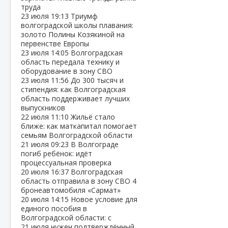
труда
23 июля
19:13
Триумф
волгоградской школы плавания:
золото Полины Козякиной на
первенстве Европы
23 июля
14:05
Волгоградская
область передала технику и
оборудование в зону СВО
23 июля
11:56
До 300 тысяч и
стипендия: как Волгоградская
область поддерживает лучших
выпускников
22 июля
11:10
Жильё стало
ближе: как маткапитал помогает
семьям Волгоградской области
21 июля
09:23
В Волгограде
погиб ребёнок: идёт
процессуальная проверка
20 июля
16:37
Волгоградская
область отправила в зону СВО 4
бронеавтомобиля «Сармат»
20 июля
14:15
Новое условие для
единого пособия в
Волгоградской области: с
21 июля нужен подтверждённый