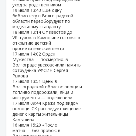
уход за родственником
19 июля
13:43
Ещё одну
библиотеку в Волгоградской
области переоборудуют по
модельному стандарту
18 июля
13:14
От квестов до
VR‑туров: в Камышине готовят к
открытию детский
просветительский центр
17 июля
14:02
Орден
Мужества — посмертно: в
Волгограде увековечили память
сотрудника УФСИН Сергея
Рыкова
17 июля
13:51
Цены в
Волгоградской области: овощи и
топливо подорожали, яйца и
инструменты — подешевели
17 июля
09:44
Кража под видом
помощи: СК расследует хищение
денег с карты жительницы
Камышина
16 июля
15:20
«После
матча — без пробок: в
Волгограде пустят