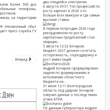
два спецрейса электричек.
зъяли более 500 доз
6 августа
09:51
Топ профессий по
обильные телефоны,
росту зарплат в 2026: кто
ркотиков.
больше всех выиграл и где самые
никах, на территории
высокие ставки
РФ (Незаконный сбыт
В первом полугодии 2026 года
щает пресс-служба ГУ
рекордсменом по росту
зарплатных предложений стал
сварщик:…
5 августа
12:32
Бочаров:
бюджет‑2027 должен сочетать
осторожность, соцподдержку и
Вперед
рост инвестиций
Андрей Бочаров сформулировал
задачи по формированию и
исполнению областного
бюджета на…
31 июля
12:11
Волгоградская
область под ударом: Бочаров
озвучил данные о последствиях
атаки БПЛА
По данным губернатора Андрея