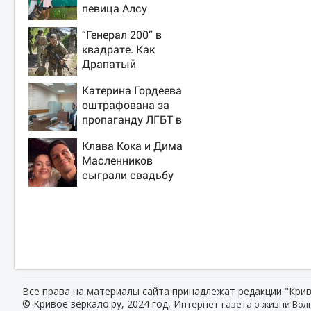
певица Алсу
приехала в
“Генерал 200” в
татарскую деревню,
квадрате. Как
где прошло ее
Драпатый
детство 07/08/2026
переплюнул
– Новости
Катерина Гордеева
Сырского
оштрафована за
пропаганду ЛГБТ в
интернете - Новости
Клава Кока и Дима
на Вести.ru
Масленников
сыграли свадьбу
Все права на материалы сайта принадлежат редакции "Крив
© Кривое зеркало.ру, 2024 год, И
нтернет-газета о жизни Волг