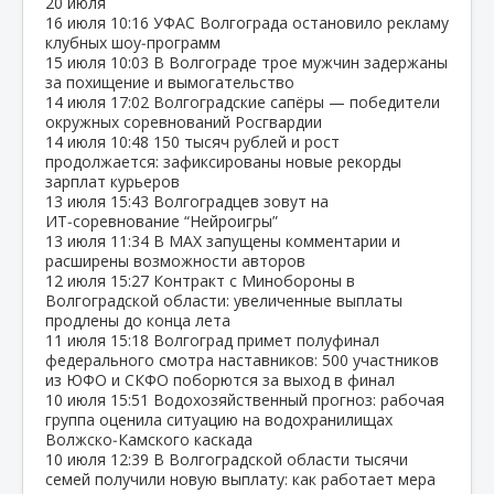
20 июля
16 июля
10:16
УФАС Волгограда остановило рекламу
клубных шоу‑программ
15 июля
10:03
В Волгограде трое мужчин задержаны
за похищение и вымогательство
14 июля
17:02
Волгоградские сапёры — победители
окружных соревнований Росгвардии
14 июля
10:48
150 тысяч рублей и рост
продолжается: зафиксированы новые рекорды
зарплат курьеров
13 июля
15:43
Волгоградцев зовут на
ИТ‑соревнование “Нейроигры”
13 июля
11:34
В МАХ запущены комментарии и
расширены возможности авторов
12 июля
15:27
Контракт с Минобороны в
Волгоградской области: увеличенные выплаты
продлены до конца лета
11 июля
15:18
Волгоград примет полуфинал
федерального смотра наставников: 500 участников
из ЮФО и СКФО поборются за выход в финал
10 июля
15:51
Водохозяйственный прогноз: рабочая
группа оценила ситуацию на водохранилищах
Волжско‑Камского каскада
10 июля
12:39
В Волгоградской области тысячи
семей получили новую выплату: как работает мера