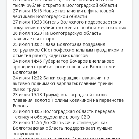
тысяч рублей открыто в Волгоградской области
27 июля
15:16
Новые назначения в финансовой
вертикали Волгоградской области
27 июля
13:33
Житель Волжского подозревается в
покушении на убийство жены с особой жестокостью
26 июля
15:20
На Волгоградскую область
надвигается шторм
25 июля
13:02
Глава Волгограда поздравил
сотрудников СК с профессиональным праздником и
отметил работу кадетских классов
24 июля
14:46
Губернатор Бочаров внепланово
проверил стройки: сроки сорваны в Волжском и
Волгограде
24 июля
12:22
Банки сокращают вакансии, но
активно поднимают зарплаты: главные тренды
рынка труда
23 июля
19:13
Триумф волгоградской школы
плавания: золото Полины Козякиной на первенстве
Европы
23 июля
14:05
Волгоградская область передала
технику и оборудование в зону СВО
23 июля
11:56
До 300 тысяч и стипендия: как
Волгоградская область поддерживает лучших
выпускников