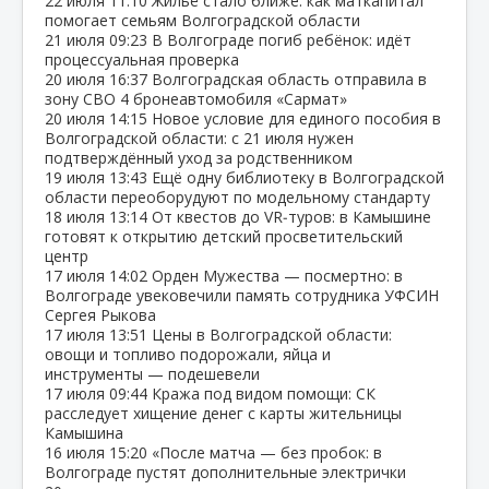
22 июля
11:10
Жильё стало ближе: как маткапитал
помогает семьям Волгоградской области
21 июля
09:23
В Волгограде погиб ребёнок: идёт
процессуальная проверка
20 июля
16:37
Волгоградская область отправила в
зону СВО 4 бронеавтомобиля «Сармат»
20 июля
14:15
Новое условие для единого пособия в
Волгоградской области: с 21 июля нужен
подтверждённый уход за родственником
19 июля
13:43
Ещё одну библиотеку в Волгоградской
области переоборудуют по модельному стандарту
18 июля
13:14
От квестов до VR‑туров: в Камышине
готовят к открытию детский просветительский
центр
17 июля
14:02
Орден Мужества — посмертно: в
Волгограде увековечили память сотрудника УФСИН
Сергея Рыкова
17 июля
13:51
Цены в Волгоградской области:
овощи и топливо подорожали, яйца и
инструменты — подешевели
17 июля
09:44
Кража под видом помощи: СК
расследует хищение денег с карты жительницы
Камышина
16 июля
15:20
«После матча — без пробок: в
Волгограде пустят дополнительные электрички