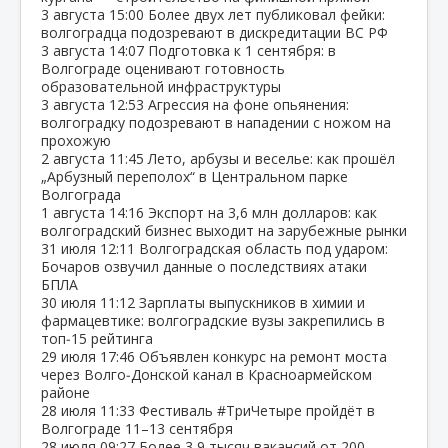
3 августа
15:00
Более двух лет публиковал фейки:
волгоградца подозревают в дискредитации ВС РФ
3 августа
14:07
Подготовка к 1 сентября: в
Волгограде оценивают готовность
образовательной инфраструктуры
3 августа
12:53
Агрессия на фоне опьянения:
волгоградку подозревают в нападении с ножом на
прохожую
2 августа
11:45
Лето, арбузы и веселье: как прошёл
„Арбузный переполох“ в Центральном парке
Волгограда
1 августа
14:16
Экспорт на 3,6 млн долларов: как
волгоградский бизнес выходит на зарубежные рынки
31 июля
12:11
Волгоградская область под ударом:
Бочаров озвучил данные о последствиях атаки
БПЛА
30 июля
11:12
Зарплаты выпускников в химии и
фармацевтике: волгоградские вузы закрепились в
топ‑15 рейтинга
29 июля
17:46
Объявлен конкурс на ремонт моста
через Волго‑Донской канал в Красноармейском
районе
28 июля
11:33
Фестиваль #ТриЧетыре пройдёт в
Волгограде 11–13 сентября
28 июля
09:27
Более 3,9 тысяч вакансий от 200