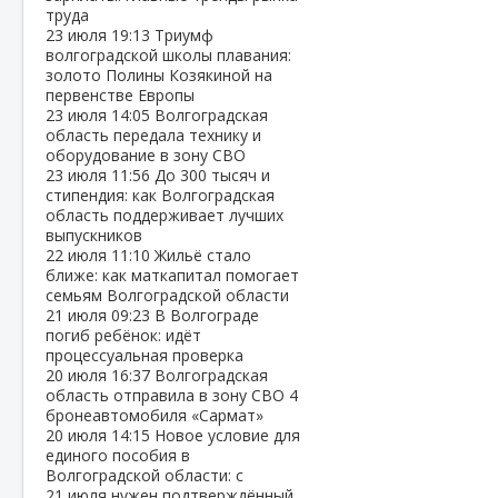
труда
23 июля
19:13
Триумф
волгоградской школы плавания:
золото Полины Козякиной на
первенстве Европы
23 июля
14:05
Волгоградская
область передала технику и
оборудование в зону СВО
23 июля
11:56
До 300 тысяч и
стипендия: как Волгоградская
область поддерживает лучших
выпускников
22 июля
11:10
Жильё стало
ближе: как маткапитал помогает
семьям Волгоградской области
21 июля
09:23
В Волгограде
погиб ребёнок: идёт
процессуальная проверка
20 июля
16:37
Волгоградская
область отправила в зону СВО 4
бронеавтомобиля «Сармат»
20 июля
14:15
Новое условие для
единого пособия в
Волгоградской области: с
21 июля нужен подтверждённый