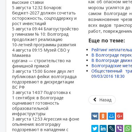
как об опасном мет
высокие ставки
5 августа
12:32
Бочаров:
морозы усилятся до 
бюджет‑2027 должен сочетать
самом Волгограде 
осторожность, соцподдержку и
возникновение чрезв
рост инвестиций
всех видов транспор
5 августа
09:44
Благоустройство
работ, повреждением
у гимназии № 10: Волгоград
продолжает реализацию
Еще по теме:
10‑летней программы развития
Рейтинг неплательщ
4 августа
09:15
Музей СВО у
В Волгограде пере
Мамаева
В Волгограде движ
кургана — строительство на
Волгоградские мет
финишной прямой
Общественный тра
3 августа
15:00
Более двух лет
09/03/2016 18:30
публиковал фейки: волгоградца
подозревают в дискредитации
ВС РФ
3 августа
14:07
Подготовка к
1 сентября: в Волгограде
Назад
оценивают готовность
образовательной
инфраструктуры
3 августа
12:53
Агрессия на фоне
опьянения: волгоградку
подозревают в нападении с