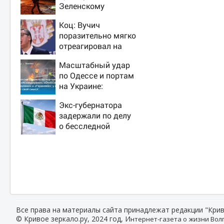
Зеленскому
удалось-таки
Коц: Вучич
вывести Путина из
поразительно мягко
себя – но хотелось
отреагировал на
бы большего
вопрос об убийстве
Масштабный удар
русских
по Одессе и портам
на Украине:
Последние новости,
Экс-губернатора
подробности об
задержали по делу
ударах России 9
о бесследной
августа 2026 года
пропаже 43
студентов
Все права на материалы сайта принадлежат редакции "Крив
© Кривое зеркало.ру, 2024 год, И
нтернет-газета о жизни Волг