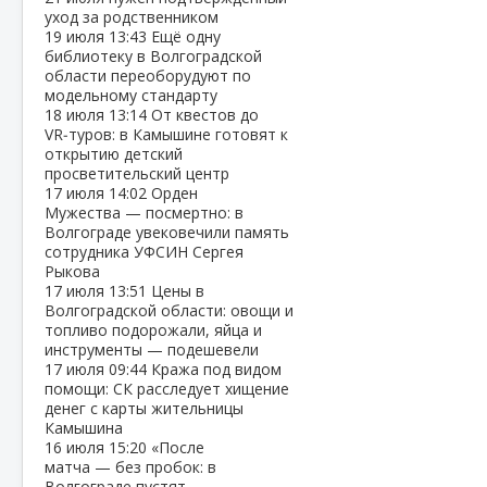
уход за родственником
19 июля
13:43
Ещё одну
библиотеку в Волгоградской
области переоборудуют по
модельному стандарту
18 июля
13:14
От квестов до
VR‑туров: в Камышине готовят к
открытию детский
просветительский центр
17 июля
14:02
Орден
Мужества — посмертно: в
Волгограде увековечили память
сотрудника УФСИН Сергея
Рыкова
17 июля
13:51
Цены в
Волгоградской области: овощи и
топливо подорожали, яйца и
инструменты — подешевели
17 июля
09:44
Кража под видом
помощи: СК расследует хищение
денег с карты жительницы
Камышина
16 июля
15:20
«После
матча — без пробок: в
Волгограде пустят