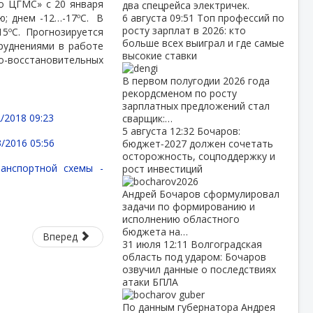
о ЦГМС» с 20 января
два спецрейса электричек.
ю; днем -12…-17ºС.
В
6 августа
09:51
Топ профессий по
росту зарплат в 2026: кто
15ºС. Прогнозируется
больше всех выиграл и где самые
труднениями в работе
высокие ставки
но-восстановительных
В первом полугодии 2026 года
рекордсменом по росту
зарплатных предложений стал
/2018 09:23
сварщик:…
5 августа
12:32
Бочаров:
3/2016 05:56
бюджет‑2027 должен сочетать
осторожность, соцподдержку и
анспортной схемы -
рост инвестиций
Андрей Бочаров сформулировал
задачи по формированию и
исполнению областного
бюджета на…
Вперед
31 июля
12:11
Волгоградская
область под ударом: Бочаров
озвучил данные о последствиях
атаки БПЛА
По данным губернатора Андрея