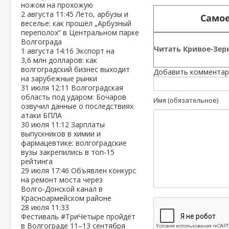
ножом на прохожую
2 августа
11:45
Лето, арбузы и
Самое
веселье: как прошёл „Арбузный
переполох“ в Центральном парке
Волгограда
Читать Кривое-Зерк
1 августа
14:16
Экспорт на
3,6 млн долларов: как
волгоградский бизнес выходит
Добавить комментар
на зарубежные рынки
31 июля
12:11
Волгоградская
область под ударом: Бочаров
Имя (обязательное)
озвучил данные о последствиях
атаки БПЛА
30 июля
11:12
Зарплаты
выпускников в химии и
фармацевтике: волгоградские
вузы закрепились в топ‑15
рейтинга
29 июля
17:46
Объявлен конкурс
на ремонт моста через
Волго‑Донской канал в
Красноармейском районе
28 июля
11:33
Фестиваль #ТриЧетыре пройдёт
в Волгограде 11–13 сентября