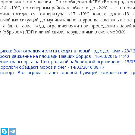
еорологическом явлении. По сообщению ФГБУ «Волгоградског
-14…-19ºС, по северным районам области до -24ºС, -
это ночь
ночью ожидается температура
-17…-19ºС ночью;
днем -13…-
ычайных ситуаций до муниципального уровня, связанных с за
та (авто, авиа, ж/д), ограничениями при проведении аварий
 (обрывом) ЛЭП и линий связи, нарушениями в системе ЖКХ.
иков: Волгоградская элита входит в новый год с долгами -
28/12
кроют движение на площади Павших борцов -
16/03/2016 11:40
ение транспорта на Центральной набережной ограничено -
15/0
еорологи обещают мороз и снег -
14/03/2016 08:17
нспорт Волгограда станет опорой будущей комплексной тр