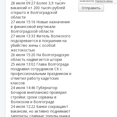
28 июля
09:27
Более 3,9 тысяч
вакансий от 200 тысяч рублей
Отправить
открыто в Волгоградской
области
27 июля
15:16
Новые назначения
в финансовой вертикали
Волгоградской области
27 июля
13:33
Житель Волжского
подозревается в покушении на
убийство жены с особой
жестокостью
26 июля
15:20
На Волгоградскую
область надвигается шторм
25 июля
13:02
Глава Волгограда
поздравил сотрудников СК с
профессиональным праздником и
отметил работу кадетских
классов
24 июля
14:46
Губернатор
Бочаров внепланово проверил
стройки: сроки сорваны в
Волжском и Волгограде
24 июля
12:22
Банки сокращают
вакансии, но активно поднимают
зарплаты: главные тренды рынка