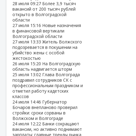
28 июля
09:27
Более 3,9 тысяч
вакансий от 200 тысяч рублей
открыто в Волгоградской
области
27 июля
15:16
Новые назначения
в финансовой вертикали
Волгоградской области
27 июля
13:33
Житель Волжского
подозревается в покушении на
убийство жены с особой
жестокостью
26 июля
15:20
На Волгоградскую
область надвигается шторм
25 июля
13:02
Глава Волгограда
поздравил сотрудников СК с
профессиональным праздником и
отметил работу кадетских
классов
24 июля
14:46
Губернатор
Бочаров внепланово проверил
стройки: сроки сорваны в
Волжском и Волгограде
24 июля
12:22
Банки сокращают
вакансии, но активно поднимают
зарплаты: главные тренды рынка