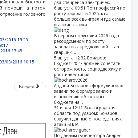
действовал быстро и
два спецрейса электричек.
ой помощи, а потом
6 августа
09:51
Топ профессий по
росту зарплат в 2026: кто
отрясение головного
больше всех выиграл и где самые
высокие ставки
В первом полугодии 2026 года
03/2016 19:25
рекордсменом по росту
9:17
зарплатных предложений стал
/2016 13:48
сварщик:…
5 августа
12:32
Бочаров:
03/03/2016 10:15
бюджет‑2027 должен сочетать
осторожность, соцподдержку и
рост инвестиций
Андрей Бочаров сформулировал
Вперед
задачи по формированию и
исполнению областного
бюджета на…
31 июля
12:11
Волгоградская
область под ударом: Бочаров
озвучил данные о последствиях
атаки БПЛА
По данным губернатора Андрея