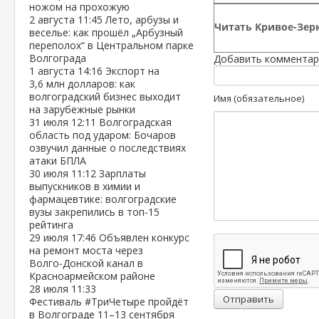
ножом на прохожую
2 августа
11:45
Лето, арбузы и
Читать Кривое-Зерк
веселье: как прошёл „Арбузный
переполох“ в Центральном парке
Волгограда
Добавить комментар
1 августа
14:16
Экспорт на
3,6 млн долларов: как
волгоградский бизнес выходит
Имя (обязательное)
на зарубежные рынки
31 июля
12:11
Волгоградская
область под ударом: Бочаров
озвучил данные о последствиях
атаки БПЛА
30 июля
11:12
Зарплаты
выпускников в химии и
фармацевтике: волгоградские
вузы закрепились в топ‑15
рейтинга
29 июля
17:46
Объявлен конкурс
на ремонт моста через
Волго‑Донской канал в
Красноармейском районе
28 июля
11:33
Отправить
Фестиваль #ТриЧетыре пройдёт
в Волгограде 11–13 сентября