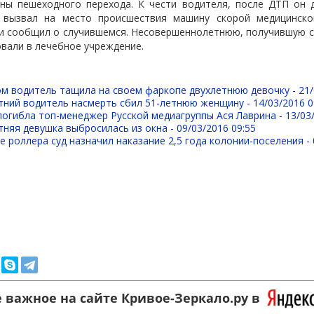
оны пешеходного перехода. К чести водителя, после ДТП он 
у вызвал на место происшествия машину скорой медицинск
 и сообщил о случившемся. Несовершеннолетнюю, получившую с
овали в лечебное учреждение.
ом водитель тащила на своем фаркопе двухлетнюю девочку -
21/
етний водитель насмерть сбил 51-летнюю женщину -
14/03/2016 0
погибла топ-менеджер Русской медиагруппы Ася Лаврина -
13/03
тняя девушка выбросилась из окна -
09/03/2016 09:55
е роллера суд назначил наказание 2,5 года колонии-поселения -
 важное на сайте Кривое-Зеркало.ру в