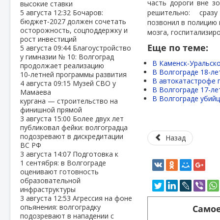
часть дороги вне з
высокие ставки
5 августа
12:32
Бочаров:
решительно:
сраз
бюджет‑2027 должен сочетать
позвонил в полицию
осторожность, соцподдержку и
мозга, госпитализир
рост инвестиций
Еще по теме:
5 августа
09:44
Благоустройство
у гимназии № 10: Волгоград
В Каменск-Уральск
продолжает реализацию
В Волгограде 18-л
10‑летней программы развития
В автокатастрофе 
4 августа
09:15
Музей СВО у
В Волгограде 17-ле
Мамаева
В Волгограде убийц
кургана — строительство на
финишной прямой
3 августа
15:00
Более двух лет
публиковал фейки: волгоградца
подозревают в дискредитации
Назад
ВС РФ
3 августа
14:07
Подготовка к
1 сентября: в Волгограде
оценивают готовность
образовательной
инфраструктуры
3 августа
12:53
Агрессия на фоне
опьянения: волгоградку
Самое
подозревают в нападении с