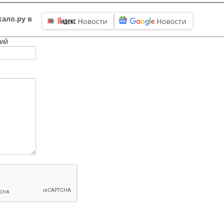
ало.ру в
ий