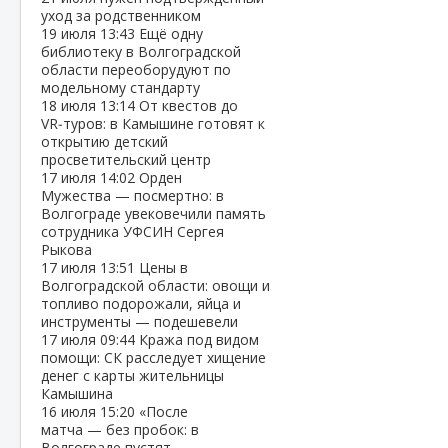
уход за родственником
19 июля
13:43
Ещё одну
библиотеку в Волгоградской
области переоборудуют по
модельному стандарту
18 июля
13:14
От квестов до
VR‑туров: в Камышине готовят к
открытию детский
просветительский центр
17 июля
14:02
Орден
Мужества — посмертно: в
Волгограде увековечили память
сотрудника УФСИН Сергея
Рыкова
17 июля
13:51
Цены в
Волгоградской области: овощи и
топливо подорожали, яйца и
инструменты — подешевели
17 июля
09:44
Кража под видом
помощи: СК расследует хищение
денег с карты жительницы
Камышина
16 июля
15:20
«После
матча — без пробок: в
Волгограде пустят