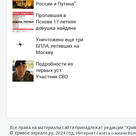
России и Путина"
резко приблизили
Пропавшая в
крах режима
Пскове 17-летняя
Зеленского
девушка найдена
мертвой
Уничтожено еще три
БПЛА, летевших на
Москву
Подробности из
первых уст:
Участник СВО
рассказал, что
спасло его в
схватке с медведем
Все права на материалы сайта принадлежат редакции "Крив
© Кривое зеркало.ру, 2024 год, И
нтернет-газета о жизни Волг