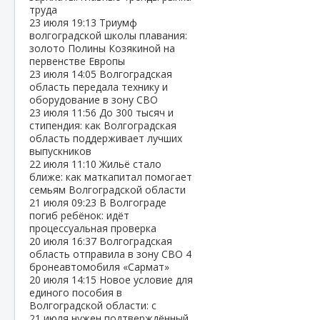
труда
23 июля
19:13
Триумф
волгоградской школы плавания:
золото Полины Козякиной на
первенстве Европы
23 июля
14:05
Волгоградская
область передала технику и
оборудование в зону СВО
23 июля
11:56
До 300 тысяч и
стипендия: как Волгоградская
область поддерживает лучших
выпускников
22 июля
11:10
Жильё стало
ближе: как маткапитал помогает
семьям Волгоградской области
21 июля
09:23
В Волгограде
погиб ребёнок: идёт
процессуальная проверка
20 июля
16:37
Волгоградская
область отправила в зону СВО 4
бронеавтомобиля «Сармат»
20 июля
14:15
Новое условие для
единого пособия в
Волгоградской области: с
21 июля нужен подтверждённый