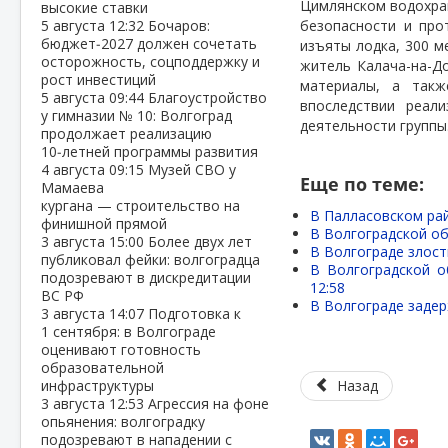
Цимлянском водохра
высокие ставки
5 августа
12:32
Бочаров:
безопасности и про
бюджет‑2027 должен сочетать
изъяты лодка, 300 м
осторожность, соцподдержку и
житель Калача-на-Д
рост инвестиций
материалы, а такж
5 августа
09:44
Благоустройство
впоследствии реали
у гимназии № 10: Волгоград
деятельности группы
продолжает реализацию
10‑летней программы развития
4 августа
09:15
Музей СВО у
Еще по теме:
Мамаева
кургана — строительство на
В Палласовском рай
финишной прямой
В Волгоградской об
3 августа
15:00
Более двух лет
В Волгограде злост
публиковал фейки: волгоградца
В Волгоградской о
подозревают в дискредитации
12:58
ВС РФ
В Волгограде заде
3 августа
14:07
Подготовка к
1 сентября: в Волгограде
оценивают готовность
образовательной
инфраструктуры
Назад
3 августа
12:53
Агрессия на фоне
опьянения: волгоградку
подозревают в нападении с