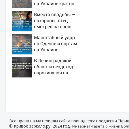
на Украине кратно
увеличилась
Вместо свадьбы –
точность попаданий
похороны: отец
по объектам ВСУ
смотрел на свою
мертвую 16-летнюю
Масштабный удар
дочь и не мог
по Одессе и портам
сдержать слезы
на Украине:
Последние новости,
В Ленинградской
подробности об
области вездеход
ударах России 9
опрокинулся на
августа 2026 года
дороге, пассажир
погиб
Все права на материалы сайта принадлежат редакции "Крив
© Кривое зеркало.ру, 2024 год, И
нтернет-газета о жизни Волг