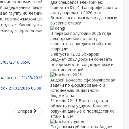
ления экономической
два спецрейса электричек.
 У задержанных были
6 августа
09:51
Топ профессий по
росту зарплат в 2026: кто
вал группу 40-летний
больше всех выиграл и где самые
и, горюче-смазочные
высокие ставки
 водные биоресурсы
 эпизода преступной
В первом полугодии 2026 года
рекордсменом по росту
зарплатных предложений стал
сварщик:…
5 августа
12:32
Бочаров:
бюджет‑2027 должен сочетать
23/03/2016 06:40
осторожность, соцподдержку и
рост инвестиций
5
 налогов -
21/03/2016
Андрей Бочаров сформулировал
задачи по формированию и
ек -
21/03/2016 09:08
исполнению областного
бюджета на…
31 июля
12:11
Волгоградская
область под ударом: Бочаров
Вперед
озвучил данные о последствиях
атаки БПЛА
По данным губернатора Андрея