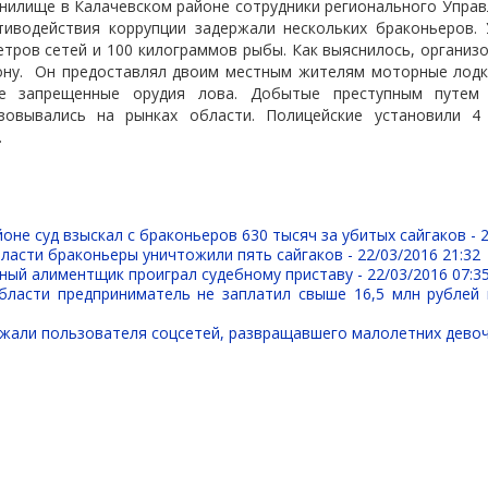
нилище в Калачевском районе сотрудники регионального Управ
тиводействия коррупции задержали нескольких браконьеров.
етров сетей и 100 килограммов рыбы. Как выяснилось, организо
ону.
Он предоставлял двоим местным жителям моторные лодк
е запрещенные орудия лова. Добытые преступным путем
зовывались на рынках области. Полицейские установили 4
.
оне суд взыскал с браконьеров 630 тысяч за убитых сайгаков -
ласти браконьеры уничтожили пять сайгаков -
22/03/2016 21:32
ный алиментщик проиграл судебному приставу -
22/03/2016 07:3
бласти предприниматель не заплатил свыше 16,5 млн рублей
ржали пользователя соцсетей, развращавшего малолетних девоч