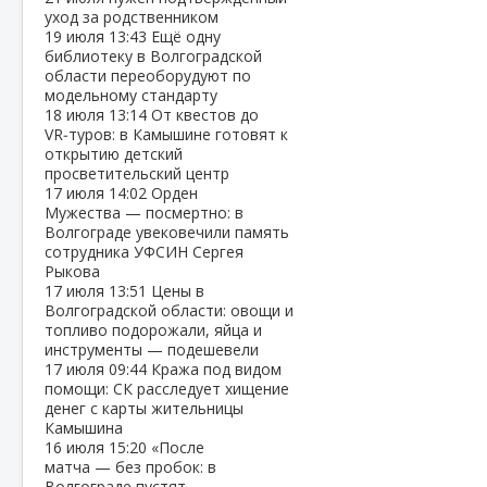
уход за родственником
19 июля
13:43
Ещё одну
библиотеку в Волгоградской
области переоборудуют по
модельному стандарту
18 июля
13:14
От квестов до
VR‑туров: в Камышине готовят к
открытию детский
просветительский центр
17 июля
14:02
Орден
Мужества — посмертно: в
Волгограде увековечили память
сотрудника УФСИН Сергея
Рыкова
17 июля
13:51
Цены в
Волгоградской области: овощи и
топливо подорожали, яйца и
инструменты — подешевели
17 июля
09:44
Кража под видом
помощи: СК расследует хищение
денег с карты жительницы
Камышина
16 июля
15:20
«После
матча — без пробок: в
Волгограде пустят