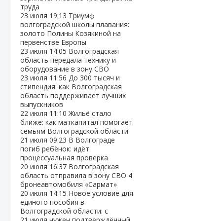
труда
23 июля
19:13
Триумф
волгоградской школы плавания:
золото Полины Козякиной на
первенстве Европы
23 июля
14:05
Волгоградская
область передала технику и
оборудование в зону СВО
23 июля
11:56
До 300 тысяч и
стипендия: как Волгоградская
область поддерживает лучших
выпускников
22 июля
11:10
Жильё стало
ближе: как маткапитал помогает
семьям Волгоградской области
21 июля
09:23
В Волгограде
погиб ребёнок: идёт
процессуальная проверка
20 июля
16:37
Волгоградская
область отправила в зону СВО 4
бронеавтомобиля «Сармат»
20 июля
14:15
Новое условие для
единого пособия в
Волгоградской области: с
21 июля нужен подтверждённый