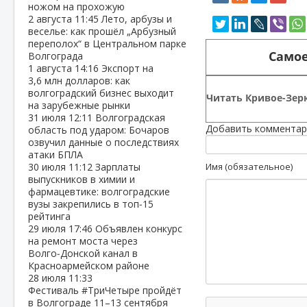
ножом на прохожую
2 августа
11:45
Лето, арбузы и
веселье: как прошёл „Арбузный
переполох“ в Центральном парке
Самое
Волгограда
1 августа
14:16
Экспорт на
3,6 млн долларов: как
волгоградский бизнес выходит
Читать Кривое-Зерк
на зарубежные рынки
31 июля
12:11
Волгоградская
Добавить комментар
область под ударом: Бочаров
озвучил данные о последствиях
атаки БПЛА
30 июля
11:12
Зарплаты
Имя (обязательное)
выпускников в химии и
фармацевтике: волгоградские
вузы закрепились в топ‑15
рейтинга
29 июля
17:46
Объявлен конкурс
на ремонт моста через
Волго‑Донской канал в
Красноармейском районе
28 июля
11:33
Фестиваль #ТриЧетыре пройдёт
в Волгограде 11–13 сентября