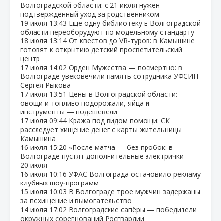
Волгоградской области: с 21 июля нужен
подтверждённый уход за родственником
19 июля
13:43
Ещё одну библиотеку в Волгоградской
области переоборудуют по модельному стандарту
18 июля
13:14
От квестов до VR‑туров: в Камышине
готовят к открытию детский просветительский
центр
17 июля
14:02
Орден Мужества — посмертно: в
Волгограде увековечили память сотрудника УФСИН
Сергея Рыкова
17 июля
13:51
Цены в Волгоградской области:
овощи и топливо подорожали, яйца и
инструменты — подешевели
17 июля
09:44
Кража под видом помощи: СК
расследует хищение денег с карты жительницы
Камышина
16 июля
15:20
«После матча — без пробок: в
Волгограде пустят дополнительные электрички
20 июля
16 июля
10:16
УФАС Волгограда остановило рекламу
клубных шоу‑программ
15 июля
10:03
В Волгограде трое мужчин задержаны
за похищение и вымогательство
14 июля
17:02
Волгоградские сапёры — победители
окружных соревнований Росгвардии