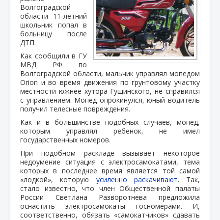
Волгоградской
области 11-летний
школьник попал в
больницу после
ДТП.
Как сообщили в ГУ
МВД РФ по
Волгоградской области, мальчик управлял мопедом
Orion и во время движения по грунтовому участку
местности южнее хутора Гущинского, не справился
с управлением. Мопед опрокинулся, юный водитель
получил телесные повреждения.
Как и в большинстве подобных случаев, мопед,
которым управлял ребенок, не имел
государственных номеров.
При подобном раскладе вызывает некоторое
недоумение ситуация с электросамокатами, тема
которых в последнее время является той самой
«лодкой», которую
усиленно раскачивают
. Так,
стало известно, что член Общественной палаты
России Светлана Разворотнева предложила
оснастить электросамокаты госномерами. И,
соответственно, обязать «самокатчиков» сдавать