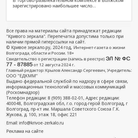
В торгово-развлекательном комплексе в Волжском
зарегистрировано наибольшее число…
Все права на материалы сайта принадлежат редакции
"Кривого зеркала". Перепечатка допустима только при
наличии прямой гиперссылки на сайт.
© Кривое зеркало.ру, 2024 год, И
нтернет-газета о жизни
Волгограда, области и России. 18+
ЭЛ № ФС
Свидетельство о регистрации (запись в реестре)
77 - 87885
от 12 августа 2024 г.
:
Главный редактор: Крылов Александр Сергеевич, Учредитель
ООО "ЕДКММ"
Выдано федеральной службой по надзору в сфере связи,
информационных технологий и массовых коммуникаций
(Роскомнадзор)
Телефон редакции:
8 (909) 388-02-01
, Адрес редакции:
400048, Волгоградская обл, г.о. город-герой Волгоград, г
Волгоград, пр-кт им. Маршала Советского Союза Г.К.
Жукова, д. 100, этаж 18, офис 221
Email:
info@krivoe-zerkalo.ru
Реклама на сайте