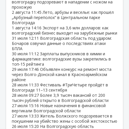
волгоградку подозревают в нападении с ножом на
прохожую
2 августа
11:45
Лето, арбузы и веселье: как прошёл
„Арбузный переполох“ в Центральном парке
Волгограда
1 августа
14:16
Экспорт на 3,6 млн долларов: как
волгоградский бизнес выходит на зарубежные рынки
31 июля
12:11
Волгоградская область под ударом:
Бочаров озвучил данные о последствиях атаки
БПЛА
30 июля
11:12
Зарплаты выпускников в химии и
фармацевтике: волгоградские вузы закрепились в
топ‑15 рейтинга
29 июля
17:46
Объявлен конкурс на ремонт моста
через Волго‑Донской канал в Красноармейском
районе
28 июля
11:33
Фестиваль #ТриЧетыре пройдёт в
Волгограде 11–13 сентября
28 июля
09:27
Более 3,9 тысяч вакансий от 200
тысяч рублей открыто в Волгоградской области
27 июля
15:16
Новые назначения в финансовой
вертикали Волгоградской области
27 июля
13:33
Житель Волжского подозревается в
покушении на убийство жены с особой жестокостью
26 июля
15:20
На Волгоградскую область