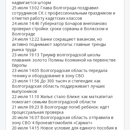
надвигается шторм
25 июля
13:02
Глава Волгограда поздравил
сотрудников СК с профессиональным праздником и
отметил работу кадетских классов
24 июля
14:46
Губернатор Бочаров внепланово
проверил стройки: сроки сорваны в Волжском и
Волгограде
24 июля
12:22
Банки сокращают вакансии, но
активно поднимают зарплаты: главные тренды
рынка труда
23 июля
19:13
Триумф волгоградской школы
плавания: золото Полины Козякиной на первенстве
Европы
23 июля
14:05
Волгоградская область передала
технику и оборудование в зону СВО
23 июля
11:56
До 300 тысяч и стипендия: как
Волгоградская область поддерживает лучших
выпускников
22 июля
11:10
Жильё стало ближе: как маткапитал
помогает семьям Волгоградской области
21 июля
09:23
В Волгограде погиб ребёнок: идёт
процессуальная проверка
20 июля
16:37
Волгоградская область отправила в
зону СВО 4 бронеавтомобиля «Сармат»
20 июля
14:15
Новое условие для единого пособия в