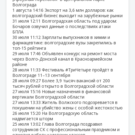
Волгограда
1 августа
14:16
Экспорт на 3,6 млн долларов: как
волгоградский бизнес выходит на зарубежные рынки
31 июля
12:11
Волгоградская область под ударом:
Бочаров озвучил данные о последствиях атаки
БПЛА
30 июля
11:12
Зарплаты выпускников в химии и
фармацевтике: волгоградские вузы закрепились в
топ‑15 рейтинга
29 июля
17:46
Объявлен конкурс на ремонт моста
через Волго‑Донской канал в Красноармейском
районе
28 июля
11:33
Фестиваль #ТриЧетыре пройдёт в
Волгограде 11–13 сентября
28 июля
09:27
Более 3,9 тысяч вакансий от 200
тысяч рублей открыто в Волгоградской области
27 июля
15:16
Новые назначения в финансовой
вертикали Волгоградской области
27 июля
13:33
Житель Волжского подозревается в
покушении на убийство жены с особой жестокостью
26 июля
15:20
На Волгоградскую область
надвигается шторм
25 июля
13:02
Глава Волгограда поздравил
сотрудников СК с профессиональным праздником и
отметил работу кадетских классов