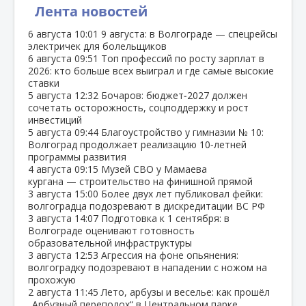
Лента новостей
6 августа
10:01
9 августа: в Волгограде — спецрейсы
электричек для болельщиков
6 августа
09:51
Топ профессий по росту зарплат в
2026: кто больше всех выиграл и где самые высокие
ставки
5 августа
12:32
Бочаров: бюджет‑2027 должен
сочетать осторожность, соцподдержку и рост
инвестиций
5 августа
09:44
Благоустройство у гимназии № 10:
Волгоград продолжает реализацию 10‑летней
программы развития
4 августа
09:15
Музей СВО у Мамаева
кургана — строительство на финишной прямой
3 августа
15:00
Более двух лет публиковал фейки:
волгоградца подозревают в дискредитации ВС РФ
3 августа
14:07
Подготовка к 1 сентября: в
Волгограде оценивают готовность
образовательной инфраструктуры
3 августа
12:53
Агрессия на фоне опьянения:
волгоградку подозревают в нападении с ножом на
прохожую
2 августа
11:45
Лето, арбузы и веселье: как прошёл
„Арбузный переполох“ в Центральном парке