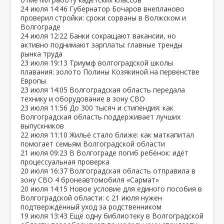
24 июля
14:46
Губернатор Бочаров внепланово
проверил стройки: сроки сорваны в Волжском и
Волгограде
24 июля
12:22
Банки сокращают вакансии, но
активно поднимают зарплаты: главные тренды
рынка труда
23 июля
19:13
Триумф волгоградской школы
плавания: золото Полины Козякиной на первенстве
Европы
23 июля
14:05
Волгоградская область передала
технику и оборудование в зону СВО
23 июля
11:56
До 300 тысяч и стипендия: как
Волгоградская область поддерживает лучших
выпускников
22 июля
11:10
Жильё стало ближе: как маткапитал
помогает семьям Волгоградской области
21 июля
09:23
В Волгограде погиб ребёнок: идёт
процессуальная проверка
20 июля
16:37
Волгоградская область отправила в
зону СВО 4 бронеавтомобиля «Сармат»
20 июля
14:15
Новое условие для единого пособия в
Волгоградской области: с 21 июля нужен
подтверждённый уход за родственником
19 июля
13:43
Ещё одну библиотеку в Волгоградской