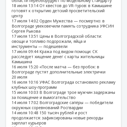
области переоборудуют по модельному стандарту
18 июля
13:14
От квестов до VR‑туров: в Камышине
готовят к открытию детский просветительский
центр
17 июля
14:02
Орден Мужества — посмертно: в
Волгограде увековечили память сотрудника УФСИН
Сергея Рыкова
17 июля
13:51
Цены в Волгоградской области:
овощи и топливо подорожали, яйца и
инструменты — подешевели
17 июля
09:44
Кража под видом помощи: СК
расследует хищение денег с карты жительницы
Камышина
16 июля
15:20
«После матча — без пробок: в
Волгограде пустят дополнительные электрички
20 июля
16 июля
10:16
УФАС Волгограда остановило рекламу
клубных шоу‑программ
15 июля
10:03
В Волгограде трое мужчин задержаны
за похищение и вымогательство
14 июля
17:02
Волгоградские сапёры — победители
окружных соревнований Росгвардии
14 июля
10:48
150 тысяч рублей и рост
продолжается: зафиксированы новые рекорды
зарплат курьеров