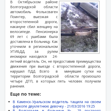
В Октябрьском районе
Волгоградской области
автомобиль Фольксваген
Поинтер, выезжая с
второстепенной дороги,
накануне сбил женщину на
велосипеде. Пенсионерка
69 лет с ушибами была
доставлена в больницу. Как
уточнили в региональном
УГИБДД, за рулем
иномарки находился
24-
летний водитель. Он, не предоставив преимущества
движения при выезде с второстепенной дороги,
нарушил ПДД. Всего
в
минувшие сутки на
территории Волгоградской
области произошло
четыре ДТП, в которых пять человек получили
ранения.
Еще по теме:
В Каменск-Уральском водитель тащила на своем
фаркопе двухлетнюю девочку -
21/03/2016 19:25
В Волгограде в больнице № 25 построят