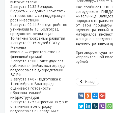
правонарушении — ез
высокие ставки
5 августа
12:32
Бочаров:
Как сообщает СКР п
бюджет‑2027 должен сочетать
сотрудником ГИБДД
осторожность, соцподдержку и
жительница. Заподо
рост инвестиций
порядка отстранил е
5 августа
09:44
Благоустройство
от этой процедуры
у гимназии № 10: Волгоград
административный п
продолжает реализацию
материалов, инспект
10‑летней программы развития
женщина передала п
4 августа
09:15
Музей СВО у
административном п
Мамаева
кургана — строительство на
Приговором суда в
финишной прямой
исправительной коло
3 августа
15:00
Более двух лет
рублей.
публиковал фейки: волгоградца
подозревают в дискредитации
ВС РФ
3 августа
14:07
Подготовка к
Назад
1 сентября: в Волгограде
оценивают готовность
образовательной
инфраструктуры
3 августа
12:53
Агрессия на фоне
опьянения: волгоградку
подозревают в нападении с