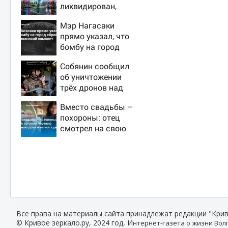
ликвидирован,
проведена
Мэр Нагасаки
эвакуация
прямо указал, что
бомбу на город
сбросил
Собянин сообщил
американский
об уничтожении
самолет
трёх дронов над
Москвой
Вместо свадьбы –
похороны: отец
смотрел на свою
мертвую 16-летнюю
дочь и не мог
сдержать слезы
Все права на материалы сайта принадлежат редакции "Крив
© Кривое зеркало.ру, 2024 год, И
нтернет-газета о жизни Волг