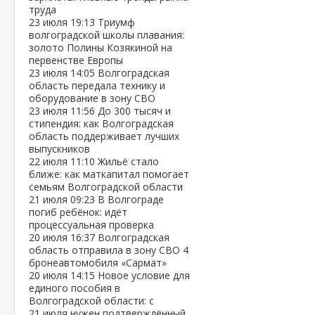
труда
23 июля
19:13
Триумф
волгоградской школы плавания:
золото Полины Козякиной на
первенстве Европы
23 июля
14:05
Волгоградская
область передала технику и
оборудование в зону СВО
23 июля
11:56
До 300 тысяч и
стипендия: как Волгоградская
область поддерживает лучших
выпускников
22 июля
11:10
Жильё стало
ближе: как маткапитал помогает
семьям Волгоградской области
21 июля
09:23
В Волгограде
погиб ребёнок: идёт
процессуальная проверка
20 июля
16:37
Волгоградская
область отправила в зону СВО 4
бронеавтомобиля «Сармат»
20 июля
14:15
Новое условие для
единого пособия в
Волгоградской области: с
21 июля нужен подтверждённый