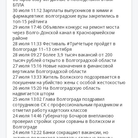
БПЛА
30 июля
11:12
Зарплаты выпускников в химии и
фармацевтике: волгоградские вузы закрепились в
топ‑15 рейтинга
29 июля
17:46
Объявлен конкурс на ремонт моста
через Волго‑Донской канал в Красноармейском
районе
28 июля
11:33
Фестиваль #ТриЧетыре пройдёт в
Волгограде 11–13 сентября
28 июля
09:27
Более 3,9 тысяч вакансий от 200
тысяч рублей открыто в Волгоградской области
27 июля
15:16
Новые назначения в финансовой
вертикали Волгоградской области
27 июля
13:33
Житель Волжского подозревается в
покушении на убийство жены с особой жестокостью
26 июля
15:20
На Волгоградскую область
надвигается шторм
25 июля
13:02
Глава Волгограда поздравил
сотрудников СК с профессиональным праздником и
отметил работу кадетских классов
24 июля
14:46
Губернатор Бочаров внепланово
проверил стройки: сроки сорваны в Волжском и
Волгограде
24 июля
12:22
Банки сокращают вакансии, но
активно поднимают зарплаты: главные тренды