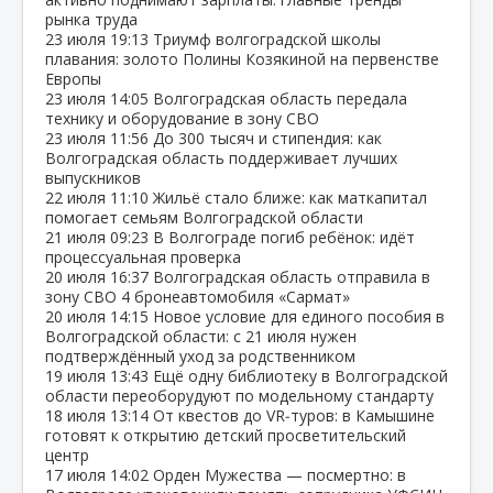
рынка труда
23 июля
19:13
Триумф волгоградской школы
плавания: золото Полины Козякиной на первенстве
Европы
23 июля
14:05
Волгоградская область передала
технику и оборудование в зону СВО
23 июля
11:56
До 300 тысяч и стипендия: как
Волгоградская область поддерживает лучших
выпускников
22 июля
11:10
Жильё стало ближе: как маткапитал
помогает семьям Волгоградской области
21 июля
09:23
В Волгограде погиб ребёнок: идёт
процессуальная проверка
20 июля
16:37
Волгоградская область отправила в
зону СВО 4 бронеавтомобиля «Сармат»
20 июля
14:15
Новое условие для единого пособия в
Волгоградской области: с 21 июля нужен
подтверждённый уход за родственником
19 июля
13:43
Ещё одну библиотеку в Волгоградской
области переоборудуют по модельному стандарту
18 июля
13:14
От квестов до VR‑туров: в Камышине
готовят к открытию детский просветительский
центр
17 июля
14:02
Орден Мужества — посмертно: в