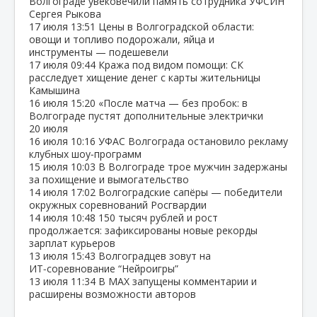
Волгограде увековечили память сотрудника УФСИН
Сергея Рыкова
17 июля
13:51
Цены в Волгоградской области:
овощи и топливо подорожали, яйца и
инструменты — подешевели
17 июля
09:44
Кража под видом помощи: СК
расследует хищение денег с карты жительницы
Камышина
16 июля
15:20
«После матча — без пробок: в
Волгограде пустят дополнительные электрички
20 июля
16 июля
10:16
УФАС Волгограда остановило рекламу
клубных шоу‑программ
15 июля
10:03
В Волгограде трое мужчин задержаны
за похищение и вымогательство
14 июля
17:02
Волгоградские сапёры — победители
окружных соревнований Росгвардии
14 июля
10:48
150 тысяч рублей и рост
продолжается: зафиксированы новые рекорды
зарплат курьеров
13 июля
15:43
Волгоградцев зовут на
ИТ‑соревнование “Нейроигры”
13 июля
11:34
В МАХ запущены комментарии и
расширены возможности авторов