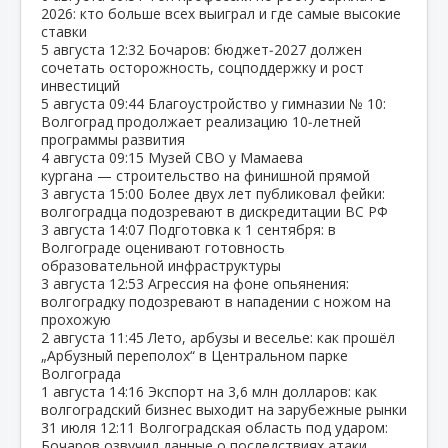
2026: кто больше всех выиграл и где самые высокие
ставки
5 августа
12:32
Бочаров: бюджет‑2027 должен
сочетать осторожность, соцподдержку и рост
инвестиций
5 августа
09:44
Благоустройство у гимназии № 10:
Волгоград продолжает реализацию 10‑летней
программы развития
4 августа
09:15
Музей СВО у Мамаева
кургана — строительство на финишной прямой
3 августа
15:00
Более двух лет публиковал фейки:
волгоградца подозревают в дискредитации ВС РФ
3 августа
14:07
Подготовка к 1 сентября: в
Волгограде оценивают готовность
образовательной инфраструктуры
3 августа
12:53
Агрессия на фоне опьянения:
волгоградку подозревают в нападении с ножом на
прохожую
2 августа
11:45
Лето, арбузы и веселье: как прошёл
„Арбузный переполох“ в Центральном парке
Волгограда
1 августа
14:16
Экспорт на 3,6 млн долларов: как
волгоградский бизнес выходит на зарубежные рынки
31 июля
12:11
Волгоградская область под ударом:
Бочаров озвучил данные о последствиях атаки