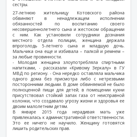
сестры.
27-летнюю жительницу Котовского района
обвиняют в ненадлежащем исполнении
обязанностей по воспитанию своего
несовершеннолетнего сына и жестоком обращении
с ним. Как установили сотрудники дознания
местного отдела полиции, женщина держала
впроголодь 5-летнего сына и младшую дочь.
Мальчика она еще и избивала – палкой и ремнем –
за любые провинности.
- Молодая женщина злоупотребляла спиртными
напитками, - рассказали «Кривому Зеркалу» в ГУ
МВД по региону. - Она нередко оставляла мальчика
одного дома без присмотра либо с нетрезвыми
посторонними людьми. В доме обвиняемой не было
полноценной пищи для детей; в помещении кухни
присутствовал стойкий запах газа от неисправной
колонки, что создавало угрозу жизни и здоровья ее
двоим малолетним детям.
В январе 2015 года нерадивая мать уже
привлекалась к административной ответственности.
Это ее ничего не научило. Женщину готовятся
лишить родительских прав.