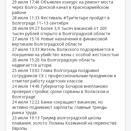
29 июля
17:46
Объявлен конкурс на ремонт моста
через Волго‑Донской канал в Красноармейском
районе
28 июля
11:33
Фестиваль #ТриЧетыре пройдёт в
Волгограде 11–13 сентября
28 июля
09:27
Более 3,9 тысяч вакансий от 200
тысяч рублей открыто в Волгоградской области
27 июля
15:16
Новые назначения в финансовой
вертикали Волгоградской области
27 июля
13:33
Житель Волжского подозревается в
покушении на убийство жены с особой жестокостью
26 июля
15:20
На Волгоградскую область
надвигается шторм
25 июля
13:02
Глава Волгограда поздравил
сотрудников СК с профессиональным праздником и
отметил работу кадетских классов
24 июля
14:46
Губернатор Бочаров внепланово
проверил стройки: сроки сорваны в Волжском и
Волгограде
24 июля
12:22
Банки сокращают вакансии, но
активно поднимают зарплаты: главные тренды
рынка труда
23 июля
19:13
Триумф волгоградской школы
плавания: золото Полины Козякиной на первенстве
Европы