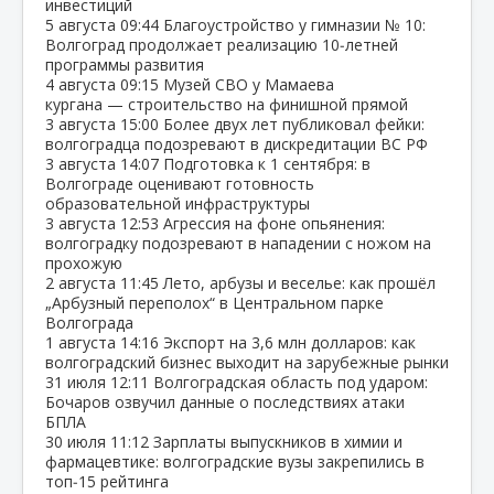
инвестиций
5 августа
09:44
Благоустройство у гимназии № 10:
Волгоград продолжает реализацию 10‑летней
программы развития
4 августа
09:15
Музей СВО у Мамаева
кургана — строительство на финишной прямой
3 августа
15:00
Более двух лет публиковал фейки:
волгоградца подозревают в дискредитации ВС РФ
3 августа
14:07
Подготовка к 1 сентября: в
Волгограде оценивают готовность
образовательной инфраструктуры
3 августа
12:53
Агрессия на фоне опьянения:
волгоградку подозревают в нападении с ножом на
прохожую
2 августа
11:45
Лето, арбузы и веселье: как прошёл
„Арбузный переполох“ в Центральном парке
Волгограда
1 августа
14:16
Экспорт на 3,6 млн долларов: как
волгоградский бизнес выходит на зарубежные рынки
31 июля
12:11
Волгоградская область под ударом:
Бочаров озвучил данные о последствиях атаки
БПЛА
30 июля
11:12
Зарплаты выпускников в химии и
фармацевтике: волгоградские вузы закрепились в
топ‑15 рейтинга