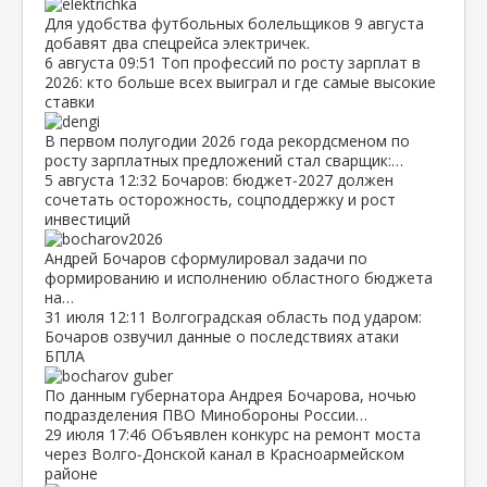
Для удобства футбольных болельщиков 9 августа
добавят два спецрейса электричек.
6 августа
09:51
Топ профессий по росту зарплат в
2026: кто больше всех выиграл и где самые высокие
ставки
В первом полугодии 2026 года рекордсменом по
росту зарплатных предложений стал сварщик:…
5 августа
12:32
Бочаров: бюджет‑2027 должен
сочетать осторожность, соцподдержку и рост
инвестиций
Андрей Бочаров сформулировал задачи по
формированию и исполнению областного бюджета
на…
31 июля
12:11
Волгоградская область под ударом:
Бочаров озвучил данные о последствиях атаки
БПЛА
По данным губернатора Андрея Бочарова, ночью
подразделения ПВО Минобороны России…
29 июля
17:46
Объявлен конкурс на ремонт моста
через Волго‑Донской канал в Красноармейском
районе