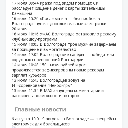
17 июля
09:44
Кража под видом помощи: СК
расследует хищение денег с карты жительницы
Камышина
16 июля
15:20
«После матча — без пробок: в
Волгограде пустят дополнительные электрички
20 июля
16 июля
10:16
УФАС Волгограда остановило рекламу
клубных шоу‑программ
15 июля
10:03
В Волгограде трое мужчин задержаны
за похищение и вымогательство
14 июля
17:02
Волгоградские сапёры — победители
окружных соревнований Росгвардии
14 июля
10:48
150 тысяч рублей и рост
продолжается: зафиксированы новые рекорды
зарплат курьеров
13 июля
15:43
Волгоградцев зовут на
ИТ‑соревнование “Нейроигры”
13 июля
11:34
В МАХ запущены комментарии и
расширены возможности авторов
Главные новости
6 августа
10:01
9 августа: в Волгограде — спецрейсы
электричек для болельщиков