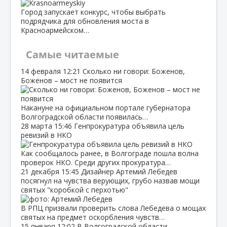
Город запускает конкурс, чтобы выбрать
подрядчика для обновления моста в
Красноармейском…
Самые читаемые
14 февраля
12:21
Сколько ни говори: Боженов,
Боженов – мост не появится
Накануне на официальном портале губернатора
Волгоградской области появилась…
28 марта
15:46
Генпрокуратура объявила цель
ревизий в НКО
Как сообщалось ранее, в Волгограде пошла волна
проверок НКО. Среди других прокуратура…
21 декабря
15:45
Дизайнер Артемий Лебедев
посягнул на чувства верующих, грубо назвав мощи
святых "коробкой с перхотью"
В РПЦ призвали проверить слова Лебедева о мощах
святых на предмет оскорбления чувств…
15 января
12:02
В Волгоградской области