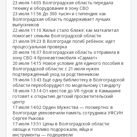
23 июля
14:05
Волгоградская область передала
технику и оборудование в зону СВО
23 июля
11:56
До 300 тысяч и стипендия: как
Волгоградская область поддерживает лучших
выпускников
22 июля
11:10
Жильё стало ближе: как маткапитал
помогает семьям Волгоградской области
21 июля
09:23
В Волгограде погиб ребёнок: идёт
процессуальная проверка
20 июля
16:37
Волгоградская область отправила в
зону СВО 4 бронеавтомобиля «Сармат»
20 июля
14:15
Новое условие для единого пособия в
Волгоградской области: с 21 июля нужен
подтверждённый уход за родственником
19 июля
13:43
Ещё одну библиотеку в Волгоградской
области переоборудуют по модельному стандарту
18 июля
13:14
От квестов до VR‑туров: в Камышине
готовят к открытию детский просветительский
центр
17 июля
14:02
Орден Мужества — посмертно: в
Волгограде увековечили память сотрудника УФСИН
Сергея Рыкова
17 июля
13:51
Цены в Волгоградской области:
овощи и топливо подорожали, яйца и
инструменты — подешевели