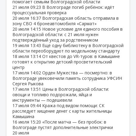
помогает семьям Волгоградской области
21 июля
09:23
В Волгограде погиб ребёнок: идёт
процессуальная проверка
20 июля
16:37
Волгоградская область отправила в
зону СВО 4 бронеавтомобиля «Сармат»
20 июля
14:15
Новое условие для единого пособия в
Волгоградской области: с 21 июля нужен
подтверждённый уход за родственником
19 июля
13:43
Ещё одну библиотеку в Волгоградской
области переоборудуют по модельному стандарту
18 июля
13:14
От квестов до VR‑туров: в Камышине
готовят к открытию детский просветительский
центр
17 июля
14:02
Орден Мужества — посмертно: в
Волгограде увековечили память сотрудника УФСИН
Сергея Рыкова
17 июля
13:51
Цены в Волгоградской области:
овощи и топливо подорожали, яйца и
инструменты — подешевели
17 июля
09:44
Кража под видом помощи: СК
расследует хищение денег с карты жительницы
Камышина
16 июля
15:20
«После матча — без пробок: в
Волгограде пустят дополнительные электрички
20 июля