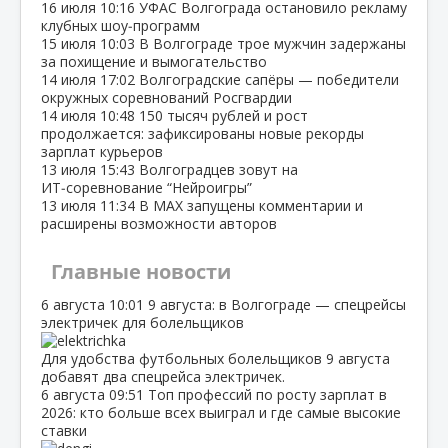
16 июля
10:16
УФАС Волгограда остановило рекламу
клубных шоу‑программ
15 июля
10:03
В Волгограде трое мужчин задержаны
за похищение и вымогательство
14 июля
17:02
Волгоградские сапёры — победители
окружных соревнований Росгвардии
14 июля
10:48
150 тысяч рублей и рост
продолжается: зафиксированы новые рекорды
зарплат курьеров
13 июля
15:43
Волгоградцев зовут на
ИТ‑соревнование “Нейроигры”
13 июля
11:34
В МАХ запущены комментарии и
расширены возможности авторов
Главные новости
6 августа
10:01
9 августа: в Волгограде — спецрейсы
электричек для болельщиков
Для удобства футбольных болельщиков 9 августа
добавят два спецрейса электричек.
6 августа
09:51
Топ профессий по росту зарплат в
2026: кто больше всех выиграл и где самые высокие
ставки