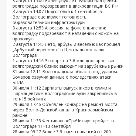
3 августа
15:00
Более двух лет публиковал фейки:
волгоградца подозревают в дискредитации ВС РФ
3 августа
14:07
Подготовка к 1 сентября: в
Волгограде оценивают готовность
образовательной инфраструктуры
3 августа
12:53
Агрессия на фоне опьянения:
волгоградку подозревают в нападении с ножом на
прохожую
2 августа
11:45
Лето, арбузы и веселье: как прошёл
„Арбузный переполох“ в Центральном парке
Волгограда
1 августа
14:16
Экспорт на 3,6 млн долларов: как
волгоградский бизнес выходит на зарубежные рынки
31 июля
12:11
Волгоградская область под ударом:
Бочаров озвучил данные о последствиях атаки
БПЛА
30 июля
11:12
Зарплаты выпускников в химии и
фармацевтике: волгоградские вузы закрепились в
топ‑15 рейтинга
29 июля
17:46
Объявлен конкурс на ремонт моста
через Волго‑Донской канал в Красноармейском
районе
28 июля
11:33
Фестиваль #ТриЧетыре пройдёт в
Волгограде 11–13 сентября
28 июля
09:27
Более 3,9 тысяч вакансий от 200