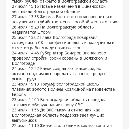
тысяч рублей открыто в Волгоградской области
27 июля
15:16
Новые назначения в финансовой
вертикали Волгоградской области
27 июля
13:33
Житель Волжского подозревается в
покушении на убийство жены с особой жестокостью
26 июля
15:20
На Волгоградскую область
надвигается шторм
25 июля
13:02
Глава Волгограда поздравил
сотрудников СК с профессиональным праздником и
отметил работу кадетских классов
24 июля
14:46
Губернатор Бочаров внепланово
проверил стройки: сроки сорваны в Волжском и
Волгограде
24 июля
12:22
Банки сокращают вакансии, но
активно поднимают зарплаты: главные тренды
рынка труда
23 июля
19:13
Триумф волгоградской школы
плавания: золото Полины Козякиной на первенстве
Европы
23 июля
14:05
Волгоградская область передала
технику и оборудование в зону СВО
23 июля
11:56
До 300 тысяч и стипендия: как
Волгоградская область поддерживает лучших
выпускников
22 июля
11:10
Жильё стало ближе: как маткапитал