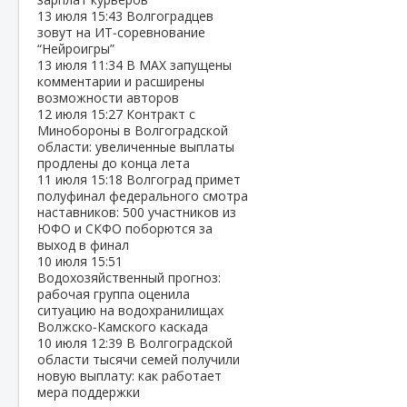
13 июля
15:43
Волгоградцев
зовут на ИТ‑соревнование
“Нейроигры”
13 июля
11:34
В МАХ запущены
комментарии и расширены
возможности авторов
12 июля
15:27
Контракт с
Минобороны в Волгоградской
области: увеличенные выплаты
продлены до конца лета
11 июля
15:18
Волгоград примет
полуфинал федерального смотра
наставников: 500 участников из
ЮФО и СКФО поборются за
выход в финал
10 июля
15:51
Водохозяйственный прогноз:
рабочая группа оценила
ситуацию на водохранилищах
Волжско‑Камского каскада
10 июля
12:39
В Волгоградской
области тысячи семей получили
новую выплату: как работает
мера поддержки