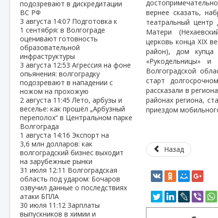
достопримечательно
подозревают в дискредитации
ВС РФ
вернее сказать, на
3 августа
14:07
Подготовка к
театральный центр 
1 сентября: в Волгограде
Матери
(Нехаевски
оценивают готовность
церковь конца XIX в
образовательной
район), дом купца 
инфраструктуры
«Рукодельницы» и 
3 августа
12:53
Агрессия на фоне
Волгоградской обла
опьянения: волгоградку
старт долгосрочно
подозревают в нападении с
рассказали в регион
ножом на прохожую
2 августа
11:45
Лето, арбузы и
районах региона, ст
веселье: как прошёл „Арбузный
приездом мобильног
переполох“ в Центральном парке
Волгограда
1 августа
14:16
Экспорт на
3,6 млн долларов: как
Назад
волгоградский бизнес выходит
на зарубежные рынки
31 июля
12:11
Волгоградская
область под ударом: Бочаров
озвучил данные о последствиях
атаки БПЛА
30 июля
11:12
Зарплаты
выпускников в химии и