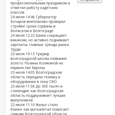
профессиональным праздником и
отметил работу кадетских
классов
24 июля
14:46
Губернатор
Бочаров внепланово проверил
стройки: сроки сорваны в
Волжском и Волгограде
24 июля
12:22
Банки сокращают
вакансии, но активно поднимают
зарплаты: главные тренды рынка
труда
23 июля
19:13
Триумф
волгоградской школы плавания:
золото Полины Козякиной на
первенстве Европы
23 июля
14:05
Волгоградская
область передала технику и
оборудование в зону СВО
23 июля
11:56
До 300 тысяч и
стипендия: как Волгоградская
область поддерживает лучших
выпускников
22 июля
11:10
Жильё стало
ближе: как маткапитал помогает
семьям Волгоградской области