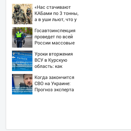
«Нас стачивают
КАБами по 3 тонны,
а в уши льют, что у
русских «нет
Госавтоинспекция
резервов»
проведет по всей
России массовые
рейды с 10 августа
Уроки вторжения
ВСУ в Курскую
область: как
горькие события
Когда закончится
два года назад
СВО на Украине:
навсегда изменили
Прогноз эксперта
российскую армию
на 2026 год,
последние новости
о боевых действиях