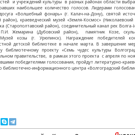
стей
и учреждений культуры
в разных районах области выбра
бравших наибольшее количество голосов. Лидерами голосован
досуга «Волшебный фонарь» (г. Калач-на-Дону), святой исто
й район), краеведческий музей «Земля-Космос» (Николаевский
ека (Старополтавский район), соединительный канал рек Волга
П.И. Жемарина (Дубовский район),
памятник Козе, скул
Музей козы (г. Урюпинск). Награждение победителей ко
стной детской библиотеке в начале марта. В завершение ме
му библиотечному проекту «Семь чудес культуры Волгоград
альном правительстве,
в рамках этого проекта
с апреля по но
авшими победителями голосования, пройдут литературно-краев
о библиотечно-информационного центра «Волгоградский библио