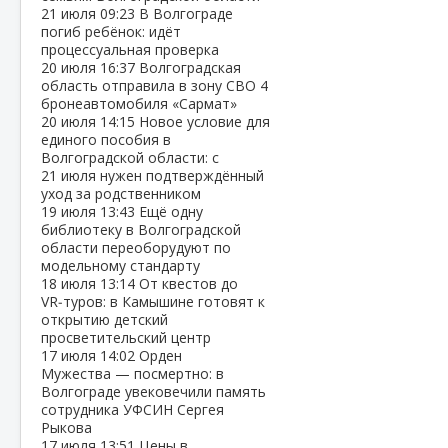
21 июля
09:23
В Волгограде
погиб ребёнок: идёт
процессуальная проверка
20 июля
16:37
Волгоградская
область отправила в зону СВО 4
бронеавтомобиля «Сармат»
20 июля
14:15
Новое условие для
единого пособия в
Волгоградской области: с
21 июля нужен подтверждённый
уход за родственником
19 июля
13:43
Ещё одну
библиотеку в Волгоградской
области переоборудуют по
модельному стандарту
18 июля
13:14
От квестов до
VR‑туров: в Камышине готовят к
открытию детский
просветительский центр
17 июля
14:02
Орден
Мужества — посмертно: в
Волгограде увековечили память
сотрудника УФСИН Сергея
Рыкова
17 июля
13:51
Цены в