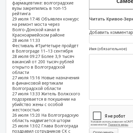
Самое
фармацевтике: волгоградские
вузы закрепились в топ‑15
рейтинга
Читать Кривое-Зерк
29 июля
17:46
Объявлен конкурс
на ремонт моста через
Волго‑Донской канал в
Добавить комментар
Красноармейском районе
28 июля
11:33
Фестиваль #ТриЧетыре пройдёт
Имя (обязательное)
в Волгограде 11–13 сентября
28 июля
09:27
Более 3,9 тысяч
вакансий от 200 тысяч рублей
открыто в Волгоградской
области
27 июля
15:16
Новые назначения
в финансовой вертикали
Волгоградской области
27 июля
13:33
Житель Волжского
подозревается в покушении на
убийство жены с особой
жестокостью
26 июля
15:20
На Волгоградскую
область надвигается шторм
25 июля
13:02
Глава Волгограда
поздравил сотрудников СК с
Отправить