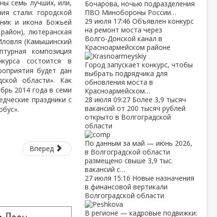
ны семь лучших, или,
Бочарова, ночью подразделения
ия стали: городской
ПВО Минобороны России…
29 июля
17:46
Объявлен конкурс
чник и икона Божьей
на ремонт моста через
 район), лютеранская
Волго‑Донской канал в
-Иловля (Камышинский
Красноармейском районе
ьптурная композиция
нкурса состоится в
Город запускает конкурс, чтобы
роприятия будет дан
выбрать подрядчика для
ской области». Как
обновления моста в
ябрь 2014 года в семи
Красноармейском…
едческие праздники с
28 июля
09:27
Более 3,9 тысяч
вакансий от 200 тысяч рублей
бус».
открыто в Волгоградской
области
По данным за май — июнь 2026,
Вперед
в Волгоградской области
размещено свыше 3,9 тыс.
вакансий с…
27 июля
15:16
Новые назначения
в финансовой вертикали
Волгоградской области
В регионе — кадровые подвижки: