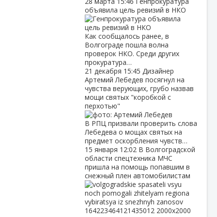
28 марта
15:46
Генпрокуратура
объявила цель ревизий в НКО
Как сообщалось ранее, в
Волгограде пошла волна
проверок НКО. Среди других
прокуратура…
21 декабря
15:45
Дизайнер
Артемий Лебедев посягнул на
чувства верующих, грубо назвав
мощи святых "коробкой с
перхотью"
В РПЦ призвали проверить слова
Лебедева о мощах святых на
предмет оскорбления чувств…
15 января
12:02
В Волгоградской
области спецтехника МЧС
пришла на помощь попавшим в
снежный плен автомобилистам