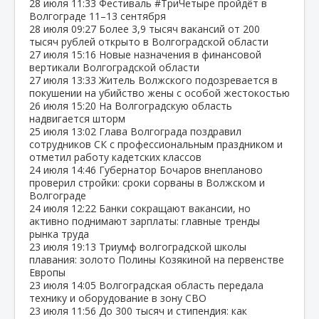
28 июля
11:33
Фестиваль #ТриЧетыре пройдёт в
Волгограде 11–13 сентября
28 июля
09:27
Более 3,9 тысяч вакансий от 200
тысяч рублей открыто в Волгоградской области
27 июля
15:16
Новые назначения в финансовой
вертикали Волгоградской области
27 июля
13:33
Житель Волжского подозревается в
покушении на убийство жены с особой жестокостью
26 июля
15:20
На Волгоградскую область
надвигается шторм
25 июля
13:02
Глава Волгограда поздравил
сотрудников СК с профессиональным праздником и
отметил работу кадетских классов
24 июля
14:46
Губернатор Бочаров внепланово
проверил стройки: сроки сорваны в Волжском и
Волгограде
24 июля
12:22
Банки сокращают вакансии, но
активно поднимают зарплаты: главные тренды
рынка труда
23 июля
19:13
Триумф волгоградской школы
плавания: золото Полины Козякиной на первенстве
Европы
23 июля
14:05
Волгоградская область передала
технику и оборудование в зону СВО
23 июля
11:56
До 300 тысяч и стипендия: как