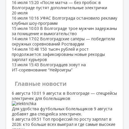
16 июля
15:20
«После матча — без пробок: в
Волгограде пустят дополнительные электрички
20 июля
16 июля
10:16
УФАС Волгограда остановило рекламу
клубных шоу‑программ
15 июля
10:03
В Волгограде трое мужчин задержаны
за похищение и вымогательство
14 июля
17:02
Волгоградские сапёры — победители
окружных соревнований Росгвардии
14 июля
10:48
150 тысяч рублей и рост
продолжается: зафиксированы новые рекорды
зарплат курьеров
13 июля
15:43
Волгоградцев зовут на
ИТ‑соревнование “Нейроигры”
Главные новости
6 августа
10:01
9 августа: в Волгограде — спецрейсы
электричек для болельщиков
Для удобства футбольных болельщиков 9 августа
добавят два спецрейса электричек.
6 августа
09:51
Топ профессий по росту зарплат в
2026: кто больше всех выиграл и где самые высокие