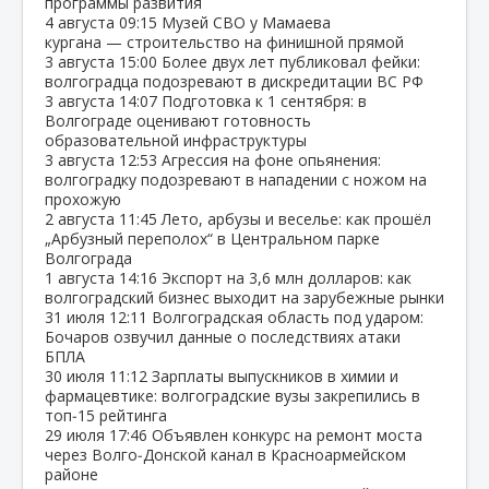
программы развития
4 августа
09:15
Музей СВО у Мамаева
кургана — строительство на финишной прямой
3 августа
15:00
Более двух лет публиковал фейки:
волгоградца подозревают в дискредитации ВС РФ
3 августа
14:07
Подготовка к 1 сентября: в
Волгограде оценивают готовность
образовательной инфраструктуры
3 августа
12:53
Агрессия на фоне опьянения:
волгоградку подозревают в нападении с ножом на
прохожую
2 августа
11:45
Лето, арбузы и веселье: как прошёл
„Арбузный переполох“ в Центральном парке
Волгограда
1 августа
14:16
Экспорт на 3,6 млн долларов: как
волгоградский бизнес выходит на зарубежные рынки
31 июля
12:11
Волгоградская область под ударом:
Бочаров озвучил данные о последствиях атаки
БПЛА
30 июля
11:12
Зарплаты выпускников в химии и
фармацевтике: волгоградские вузы закрепились в
топ‑15 рейтинга
29 июля
17:46
Объявлен конкурс на ремонт моста
через Волго‑Донской канал в Красноармейском
районе