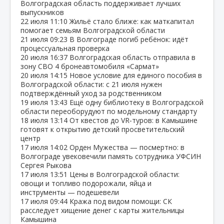
Волгоградская область поддерживает лучших
выпускников
22 июля
11:10
Жильё стало ближе: как маткапитал
помогает семьям Волгоградской области
21 июля
09:23
В Волгограде погиб ребёнок: идёт
процессуальная проверка
20 июля
16:37
Волгоградская область отправила в
зону СВО 4 бронеавтомобиля «Сармат»
20 июля
14:15
Новое условие для единого пособия в
Волгоградской области: с 21 июля нужен
подтверждённый уход за родственником
19 июля
13:43
Ещё одну библиотеку в Волгоградской
области переоборудуют по модельному стандарту
18 июля
13:14
От квестов до VR‑туров: в Камышине
готовят к открытию детский просветительский
центр
17 июля
14:02
Орден Мужества — посмертно: в
Волгограде увековечили память сотрудника УФСИН
Сергея Рыкова
17 июля
13:51
Цены в Волгоградской области:
овощи и топливо подорожали, яйца и
инструменты — подешевели
17 июля
09:44
Кража под видом помощи: СК
расследует хищение денег с карты жительницы
Камышина