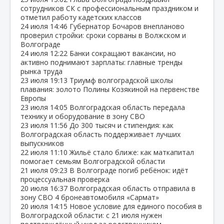
сотрудников СК с профессиональным праздником и
отметил работу кадетских классов
24 июля
14:46
Губернатор Бочаров внепланово
проверил стройки: сроки сорваны в Волжском и
Волгограде
24 июля
12:22
Банки сокращают вакансии, но
активно поднимают зарплаты: главные тренды
рынка труда
23 июля
19:13
Триумф волгоградской школы
плавания: золото Полины Козякиной на первенстве
Европы
23 июля
14:05
Волгоградская область передала
технику и оборудование в зону СВО
23 июля
11:56
До 300 тысяч и стипендия: как
Волгоградская область поддерживает лучших
выпускников
22 июля
11:10
Жильё стало ближе: как маткапитал
помогает семьям Волгоградской области
21 июля
09:23
В Волгограде погиб ребёнок: идёт
процессуальная проверка
20 июля
16:37
Волгоградская область отправила в
зону СВО 4 бронеавтомобиля «Сармат»
20 июля
14:15
Новое условие для единого пособия в
Волгоградской области: с 21 июля нужен