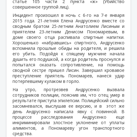
статье 105 части 2 пункта «ж» (Убийство
совершенное группой лиц).
Инцидент произошел в ночь с 6-го на 7-е января
2015 года. 21-летняя Елена Андрусенко вместе со
сводным братом 25-летним Анатолием Лисиным и
приятелем 23-летним Денисом Пономаревым, в
доме своего отца распивала спиртные напитки.
Хорошенько «набравшись» спиртного, Андрусенко
вспомнила прошлые обиды на родителя, и решила
его убить. Подойдя к спящему мужчине начала
душить его подушкой, а когда родитель проснулся и
попытался оказать сопротивление, на помощь
сводной сестре пришел Лисин. Завершил кровавое
преступление приятель Пономарев, нанеся удар
потерпевшему кулаком в горло.
На утро, протрезвев Андрусенко вызвала
сотрудников полиции, пояснив им, что отец умер в
результате приступа эпилепсии. Полицейский сильно
засомневался, выслушав ее версию, и в этот же
день Андрусенко написала явку с повинной. В
процессе расследования Андрусенко еще
инкриминировали злостное уклонение от уплаты
алиментов, а Пономареву угон транспортного
средства.