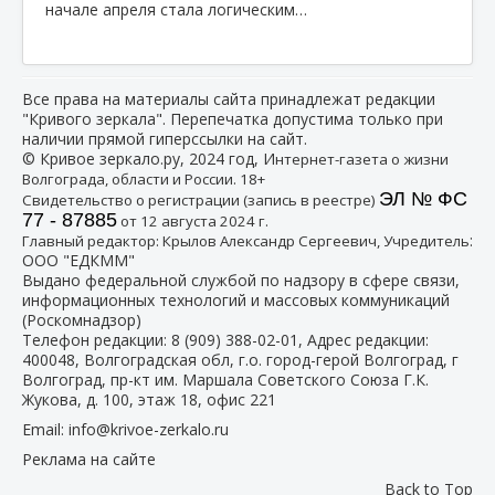
начале апреля стала логическим…
Все права на материалы сайта принадлежат редакции
"Кривого зеркала". Перепечатка допустима только при
наличии прямой гиперссылки на сайт.
© Кривое зеркало.ру, 2024 год, И
нтернет-газета о жизни
Волгограда, области и России. 18+
ЭЛ № ФС
Свидетельство о регистрации (запись в реестре)
77 - 87885
от 12 августа 2024 г.
:
Главный редактор: Крылов Александр Сергеевич, Учредитель
ООО "ЕДКММ"
Выдано федеральной службой по надзору в сфере связи,
информационных технологий и массовых коммуникаций
(Роскомнадзор)
Телефон редакции:
8 (909) 388-02-01
, Адрес редакции:
400048, Волгоградская обл, г.о. город-герой Волгоград, г
Волгоград, пр-кт им. Маршала Советского Союза Г.К.
Жукова, д. 100, этаж 18, офис 221
Email:
info@krivoe-zerkalo.ru
Реклама на сайте
Back to Top