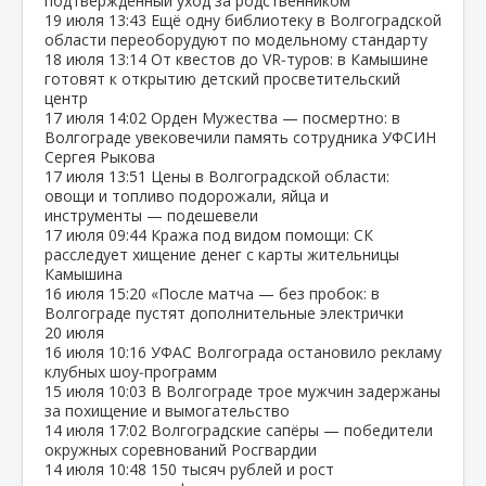
подтверждённый уход за родственником
19 июля
13:43
Ещё одну библиотеку в Волгоградской
области переоборудуют по модельному стандарту
18 июля
13:14
От квестов до VR‑туров: в Камышине
готовят к открытию детский просветительский
центр
17 июля
14:02
Орден Мужества — посмертно: в
Волгограде увековечили память сотрудника УФСИН
Сергея Рыкова
17 июля
13:51
Цены в Волгоградской области:
овощи и топливо подорожали, яйца и
инструменты — подешевели
17 июля
09:44
Кража под видом помощи: СК
расследует хищение денег с карты жительницы
Камышина
16 июля
15:20
«После матча — без пробок: в
Волгограде пустят дополнительные электрички
20 июля
16 июля
10:16
УФАС Волгограда остановило рекламу
клубных шоу‑программ
15 июля
10:03
В Волгограде трое мужчин задержаны
за похищение и вымогательство
14 июля
17:02
Волгоградские сапёры — победители
окружных соревнований Росгвардии
14 июля
10:48
150 тысяч рублей и рост