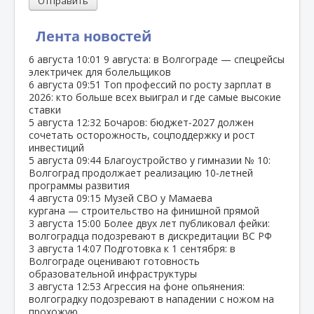
Отправить
Лента новостей
6 августа
10:01
9 августа: в Волгограде — спецрейсы
электричек для болельщиков
6 августа
09:51
Топ профессий по росту зарплат в
2026: кто больше всех выиграл и где самые высокие
ставки
5 августа
12:32
Бочаров: бюджет‑2027 должен
сочетать осторожность, соцподдержку и рост
инвестиций
5 августа
09:44
Благоустройство у гимназии № 10:
Волгоград продолжает реализацию 10‑летней
программы развития
4 августа
09:15
Музей СВО у Мамаева
кургана — строительство на финишной прямой
3 августа
15:00
Более двух лет публиковал фейки:
волгоградца подозревают в дискредитации ВС РФ
3 августа
14:07
Подготовка к 1 сентября: в
Волгограде оценивают готовность
образовательной инфраструктуры
3 августа
12:53
Агрессия на фоне опьянения:
волгоградку подозревают в нападении с ножом на
прохожую