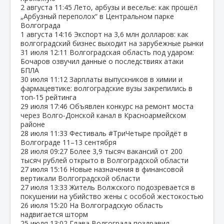
2 августа
11:45
Лето, арбузы и веселье: как прошёл
„Арбузный переполох“ в Центральном парке
Волгограда
1 августа
14:16
Экспорт на 3,6 млн долларов: как
волгоградский бизнес выходит на зарубежные рынки
31 июля
12:11
Волгоградская область под ударом:
Бочаров озвучил данные о последствиях атаки
БПЛА
30 июля
11:12
Зарплаты выпускников в химии и
фармацевтике: волгоградские вузы закрепились в
топ‑15 рейтинга
29 июля
17:46
Объявлен конкурс на ремонт моста
через Волго‑Донской канал в Красноармейском
районе
28 июля
11:33
Фестиваль #ТриЧетыре пройдёт в
Волгограде 11–13 сентября
28 июля
09:27
Более 3,9 тысяч вакансий от 200
тысяч рублей открыто в Волгоградской области
27 июля
15:16
Новые назначения в финансовой
вертикали Волгоградской области
27 июля
13:33
Житель Волжского подозревается в
покушении на убийство жены с особой жестокостью
26 июля
15:20
На Волгоградскую область
надвигается шторм
25 июля
13:02
Глава Волгограда поздравил