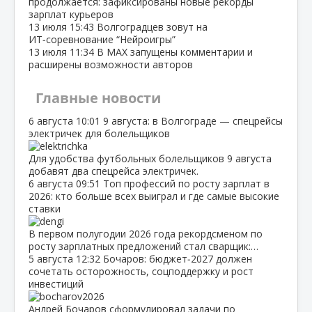
продолжается: зафиксированы новые рекорды
зарплат курьеров
13 июля
15:43
Волгоградцев зовут на
ИТ‑соревнование “Нейроигры”
13 июля
11:34
В МАХ запущены комментарии и
расширены возможности авторов
Главные новости
6 августа
10:01
9 августа: в Волгограде — спецрейсы
электричек для болельщиков
Для удобства футбольных болельщиков 9 августа
добавят два спецрейса электричек.
6 августа
09:51
Топ профессий по росту зарплат в
2026: кто больше всех выиграл и где самые высокие
ставки
В первом полугодии 2026 года рекордсменом по
росту зарплатных предложений стал сварщик:…
5 августа
12:32
Бочаров: бюджет‑2027 должен
сочетать осторожность, соцподдержку и рост
инвестиций
Андрей Бочаров сформулировал задачи по