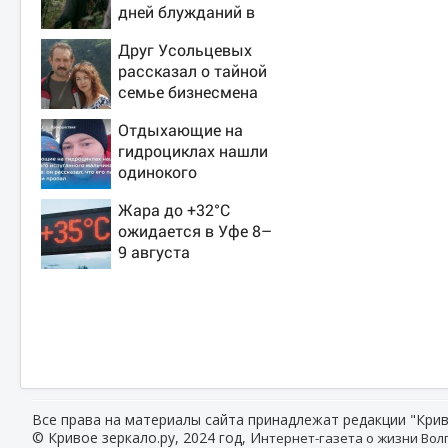
дней блужданий в
тайге
Друг Усольцевых
рассказал о тайной
семье бизнесмена
Отдыхающие на
гидроциклах нашли
одинокого
испуганного
Жара до +32°C
мальчика на лодке:
ожидается в Уфе 8–
он рассказал, что
9 августа
его папа нырнул и
пропал
Все права на материалы сайта принадлежат редакции "Крив
© Кривое зеркало.ру, 2024 год, И
нтернет-газета о жизни Волг