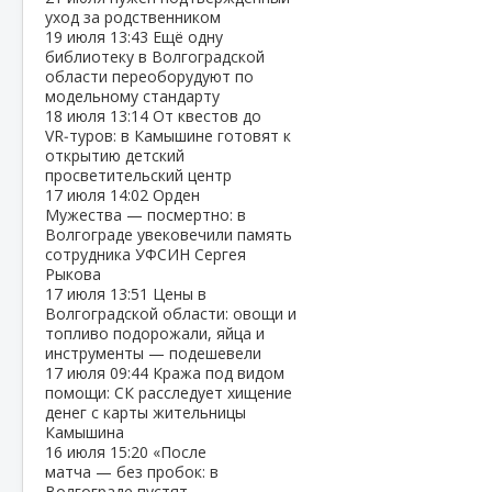
уход за родственником
19 июля
13:43
Ещё одну
библиотеку в Волгоградской
области переоборудуют по
модельному стандарту
18 июля
13:14
От квестов до
VR‑туров: в Камышине готовят к
открытию детский
просветительский центр
17 июля
14:02
Орден
Мужества — посмертно: в
Волгограде увековечили память
сотрудника УФСИН Сергея
Рыкова
17 июля
13:51
Цены в
Волгоградской области: овощи и
топливо подорожали, яйца и
инструменты — подешевели
17 июля
09:44
Кража под видом
помощи: СК расследует хищение
денег с карты жительницы
Камышина
16 июля
15:20
«После
матча — без пробок: в
Волгограде пустят