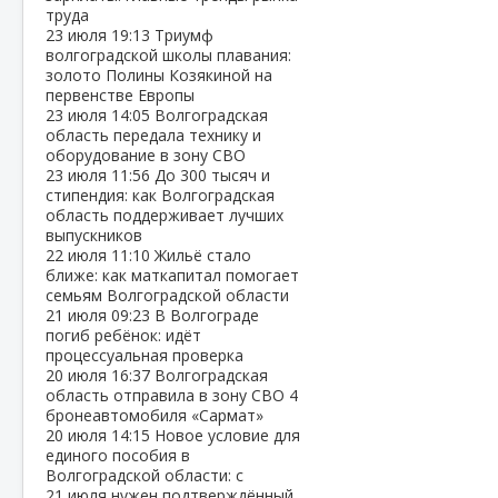
труда
23 июля
19:13
Триумф
волгоградской школы плавания:
золото Полины Козякиной на
первенстве Европы
23 июля
14:05
Волгоградская
область передала технику и
оборудование в зону СВО
23 июля
11:56
До 300 тысяч и
стипендия: как Волгоградская
область поддерживает лучших
выпускников
22 июля
11:10
Жильё стало
ближе: как маткапитал помогает
семьям Волгоградской области
21 июля
09:23
В Волгограде
погиб ребёнок: идёт
процессуальная проверка
20 июля
16:37
Волгоградская
область отправила в зону СВО 4
бронеавтомобиля «Сармат»
20 июля
14:15
Новое условие для
единого пособия в
Волгоградской области: с
21 июля нужен подтверждённый