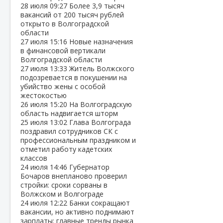
28 июля
09:27
Более 3,9 тысяч
вакансий от 200 тысяч рублей
открыто в Волгоградской
области
27 июля
15:16
Новые назначения
в финансовой вертикали
Волгоградской области
27 июля
13:33
Житель Волжского
подозревается в покушении на
убийство жены с особой
жестокостью
26 июля
15:20
На Волгоградскую
область надвигается шторм
25 июля
13:02
Глава Волгограда
поздравил сотрудников СК с
профессиональным праздником и
отметил работу кадетских
классов
24 июля
14:46
Губернатор
Бочаров внепланово проверил
стройки: сроки сорваны в
Волжском и Волгограде
24 июля
12:22
Банки сокращают
вакансии, но активно поднимают
зарплаты: главные тренды рынка