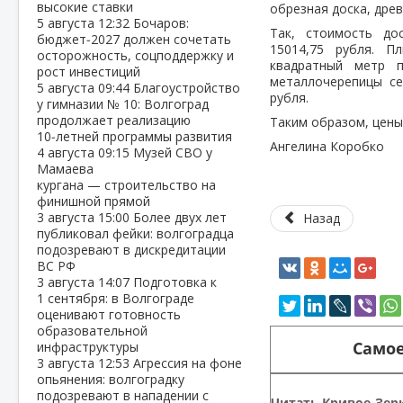
высокие ставки
обрезная доска, дре
5 августа
12:32
Бочаров:
Так, стоимость до
бюджет‑2027 должен сочетать
15014,75 рубля. П
осторожность, соцподдержку и
квадратный метр п
рост инвестиций
металлочерепицы се
5 августа
09:44
Благоустройство
рубля.
у гимназии № 10: Волгоград
продолжает реализацию
Таким образом, цены
10‑летней программы развития
Ангелина Коробко
4 августа
09:15
Музей СВО у
Мамаева
кургана — строительство на
финишной прямой
3 августа
15:00
Более двух лет
Назад
публиковал фейки: волгоградца
подозревают в дискредитации
ВС РФ
3 августа
14:07
Подготовка к
1 сентября: в Волгограде
оценивают готовность
образовательной
Самое
инфраструктуры
3 августа
12:53
Агрессия на фоне
опьянения: волгоградку
подозревают в нападении с
Читать Кривое-Зерк