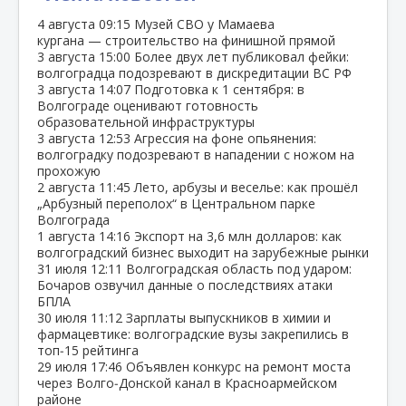
4 августа
09:15
Музей СВО у Мамаева
кургана — строительство на финишной прямой
3 августа
15:00
Более двух лет публиковал фейки:
волгоградца подозревают в дискредитации ВС РФ
3 августа
14:07
Подготовка к 1 сентября: в
Волгограде оценивают готовность
образовательной инфраструктуры
3 августа
12:53
Агрессия на фоне опьянения:
волгоградку подозревают в нападении с ножом на
прохожую
2 августа
11:45
Лето, арбузы и веселье: как прошёл
„Арбузный переполох“ в Центральном парке
Волгограда
1 августа
14:16
Экспорт на 3,6 млн долларов: как
волгоградский бизнес выходит на зарубежные рынки
31 июля
12:11
Волгоградская область под ударом:
Бочаров озвучил данные о последствиях атаки
БПЛА
30 июля
11:12
Зарплаты выпускников в химии и
фармацевтике: волгоградские вузы закрепились в
топ‑15 рейтинга
29 июля
17:46
Объявлен конкурс на ремонт моста
через Волго‑Донской канал в Красноармейском
районе