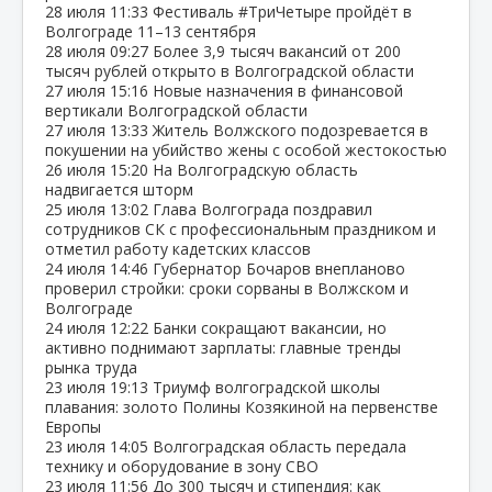
28 июля
11:33
Фестиваль #ТриЧетыре пройдёт в
Волгограде 11–13 сентября
28 июля
09:27
Более 3,9 тысяч вакансий от 200
тысяч рублей открыто в Волгоградской области
27 июля
15:16
Новые назначения в финансовой
вертикали Волгоградской области
27 июля
13:33
Житель Волжского подозревается в
покушении на убийство жены с особой жестокостью
26 июля
15:20
На Волгоградскую область
надвигается шторм
25 июля
13:02
Глава Волгограда поздравил
сотрудников СК с профессиональным праздником и
отметил работу кадетских классов
24 июля
14:46
Губернатор Бочаров внепланово
проверил стройки: сроки сорваны в Волжском и
Волгограде
24 июля
12:22
Банки сокращают вакансии, но
активно поднимают зарплаты: главные тренды
рынка труда
23 июля
19:13
Триумф волгоградской школы
плавания: золото Полины Козякиной на первенстве
Европы
23 июля
14:05
Волгоградская область передала
технику и оборудование в зону СВО
23 июля
11:56
До 300 тысяч и стипендия: как