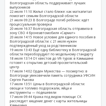
Волгоградская область поддерживает лучших
выпускников
22 июля
11:10
Жильё стало ближе: как маткапитал
помогает семьям Волгоградской области
21 июля
09:23
В Волгограде погиб ребёнок: идёт
процессуальная проверка
20 июля
16:37
Волгоградская область отправила в
зону СВО 4 бронеавтомобиля «Сармат»
20 июля
14:15
Новое условие для единого пособия в
Волгоградской области: с 21 июля нужен
подтверждённый уход за родственником
19 июля
13:43
Ещё одну библиотеку в Волгоградской
области переоборудуют по модельному стандарту
18 июля
13:14
От квестов до VR‑туров: в Камышине
готовят к открытию детский просветительский
центр
17 июля
14:02
Орден Мужества — посмертно: в
Волгограде увековечили память сотрудника УФСИН
Сергея Рыкова
17 июля
13:51
Цены в Волгоградской области:
овощи и топливо подорожали, яйца и
инструменты — подешевели
17 июля
09:44
Кража под видом помощи: СК
расследует хищение денег с карты жительницы
Камышина