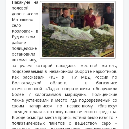
Накануне на
полевой
дороге «село
Матышево -
село
Козловка» в
Руднянском
районе
полицейские
остановили
автомашину,
за рулем которой находился местный житель,
подозреваемый в
незаконном обороте наркотиков.
Как рассказали «КЗ» в
ГУ МВД России по
Волгоградской области,
в багажнике
отечественной «Лады» оперативники обнаружили
более 7 килограммов марихуаны. Полицейские
также установили и место, где подозреваемый со
своим напарником по незаконному «бизнесу»
осуществляли заготовку наркотического средства.
В ходе осмотра места происшествия было изъято 7
полиэтиленовых пакетов с веществом серо –
зеленого цвета растительного происхождения.