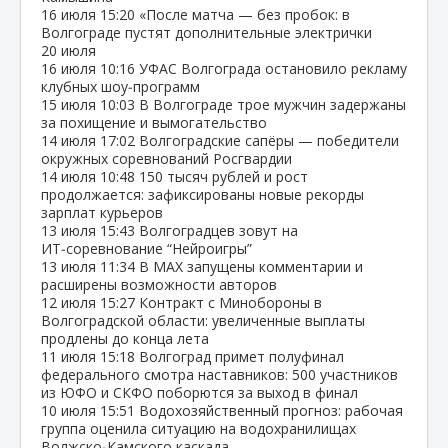
16 июля
15:20
«После матча — без пробок: в
Волгограде пустят дополнительные электрички
20 июля
16 июля
10:16
УФАС Волгограда остановило рекламу
клубных шоу‑программ
15 июля
10:03
В Волгограде трое мужчин задержаны
за похищение и вымогательство
14 июля
17:02
Волгоградские сапёры — победители
окружных соревнований Росгвардии
14 июля
10:48
150 тысяч рублей и рост
продолжается: зафиксированы новые рекорды
зарплат курьеров
13 июля
15:43
Волгоградцев зовут на
ИТ‑соревнование “Нейроигры”
13 июля
11:34
В МАХ запущены комментарии и
расширены возможности авторов
12 июля
15:27
Контракт с Минобороны в
Волгоградской области: увеличенные выплаты
продлены до конца лета
11 июля
15:18
Волгоград примет полуфинал
федерального смотра наставников: 500 участников
из ЮФО и СКФО поборются за выход в финал
10 июля
15:51
Водохозяйственный прогноз: рабочая
группа оценила ситуацию на водохранилищах
Волжско‑Камского каскада