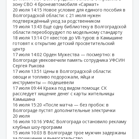
зону СВО 4 бронеавтомобиля «Сармат»
20 июля
14:15
Новое условие для единого пособия в
Волгоградской области: с 21 июля нужен
подтверждённый уход за родственником
19 июля
13:43
Ещё одну библиотеку в Волгоградской
области переоборудуют по модельному стандарту
18 июля
13:14
От квестов до VR‑туров: в Камышине
готовят к открытию детский просветительский
центр
17 июля
14:02
Орден Мужества — посмертно: в
Волгограде увековечили память сотрудника УФСИН
Сергея Рыкова
17 июля
13:51
Цены в Волгоградской области:
овощи и топливо подорожали, яйца и
инструменты — подешевели
17 июля
09:44
Кража под видом помощи: СК
расследует хищение денег с карты жительницы
Камышина
16 июля
15:20
«После матча — без пробок: в
Волгограде пустят дополнительные электрички
20 июля
16 июля
10:16
УФАС Волгограда остановило рекламу
клубных шоу‑программ
15 июля
10:03
В Волгограде трое мужчин задержаны
за похищение и вымогательство