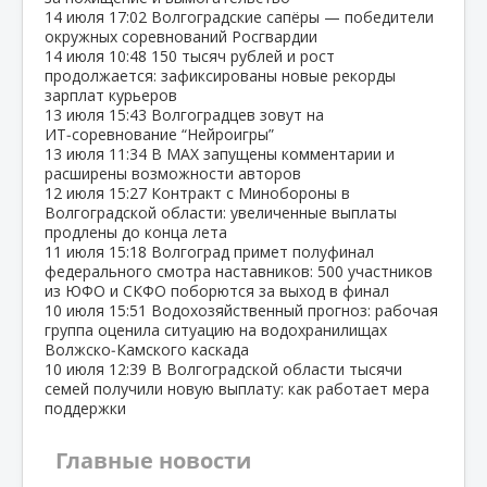
14 июля
17:02
Волгоградские сапёры — победители
окружных соревнований Росгвардии
14 июля
10:48
150 тысяч рублей и рост
продолжается: зафиксированы новые рекорды
зарплат курьеров
13 июля
15:43
Волгоградцев зовут на
ИТ‑соревнование “Нейроигры”
13 июля
11:34
В МАХ запущены комментарии и
расширены возможности авторов
12 июля
15:27
Контракт с Минобороны в
Волгоградской области: увеличенные выплаты
продлены до конца лета
11 июля
15:18
Волгоград примет полуфинал
федерального смотра наставников: 500 участников
из ЮФО и СКФО поборются за выход в финал
10 июля
15:51
Водохозяйственный прогноз: рабочая
группа оценила ситуацию на водохранилищах
Волжско‑Камского каскада
10 июля
12:39
В Волгоградской области тысячи
семей получили новую выплату: как работает мера
поддержки
Главные новости