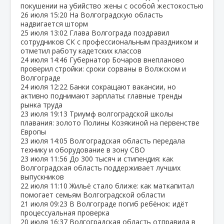
покушении на убийство жены с особой жестокостью
26 июля
15:20
На Волгоградскую область
надвигается шторм
25 июля
13:02
Глава Волгограда поздравил
сотрудников СК с профессиональным праздником и
отметил работу кадетских классов
24 июля
14:46
Губернатор Бочаров внепланово
проверил стройки: сроки сорваны в Волжском и
Волгограде
24 июля
12:22
Банки сокращают вакансии, но
активно поднимают зарплаты: главные тренды
рынка труда
23 июля
19:13
Триумф волгоградской школы
плавания: золото Полины Козякиной на первенстве
Европы
23 июля
14:05
Волгоградская область передала
технику и оборудование в зону СВО
23 июля
11:56
До 300 тысяч и стипендия: как
Волгоградская область поддерживает лучших
выпускников
22 июля
11:10
Жильё стало ближе: как маткапитал
помогает семьям Волгоградской области
21 июля
09:23
В Волгограде погиб ребёнок: идёт
процессуальная проверка
20 июля
16:37
Волгоградская область отправила в