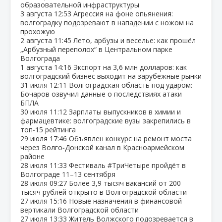
образовательной инфраструктуры
3 августа
12:53
Агрессия на фоне опьянения:
волгоградку подозревают в нападении с ножом на
прохожую
2 августа
11:45
Лето, арбузы и веселье: как прошёл
„Арбузный переполох“ в Центральном парке
Волгограда
1 августа
14:16
Экспорт на 3,6 млн долларов: как
волгоградский бизнес выходит на зарубежные рынки
31 июля
12:11
Волгоградская область под ударом:
Бочаров озвучил данные о последствиях атаки
БПЛА
30 июля
11:12
Зарплаты выпускников в химии и
фармацевтике: волгоградские вузы закрепились в
топ‑15 рейтинга
29 июля
17:46
Объявлен конкурс на ремонт моста
через Волго‑Донской канал в Красноармейском
районе
28 июля
11:33
Фестиваль #ТриЧетыре пройдёт в
Волгограде 11–13 сентября
28 июля
09:27
Более 3,9 тысяч вакансий от 200
тысяч рублей открыто в Волгоградской области
27 июля
15:16
Новые назначения в финансовой
вертикали Волгоградской области
27 июля
13:33
Житель Волжского подозревается в