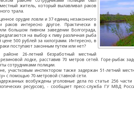
вском районе сотрудниками полиции был
 местный житель, который вылавливал раков
ного трала.
щенное орудие ловли и 37 единиц незаконного
и раков интересно другое. Практически в
или большом пивном заведении Волгограда,
предлагаются на выбор к пиву различная рыба
й цене 500 рублей за килограмм. Интересно, в
раки поступают законным путем или нет?
 районе 26-летний безработный местный
резиновой лодке, расставив 70 метров сетей. Горе-рыбак зад
ты сотрудниками полиции.
не, участковым инспектором также задержан 51-летний мест
у» с помощью 70-метровой ставной сети.
адержанных возбуждены уголовные дела по статье 256 части 
огических ресурсов), - сообщает пресс-служба ГУ МВД Росс