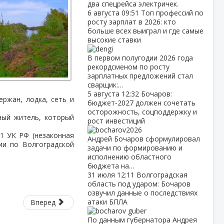
два спецрейса электричек.
6 августа
09:51
Топ профессий по
росту зарплат в 2026: кто
больше всех выиграл и где самые
высокие ставки
В первом полугодии 2026 года
рекордсменом по росту
зарплатных предложений стал
сварщик:…
5 августа
12:32
Бочаров:
ержан, лодка, сеть и
бюджет‑2027 должен сочетать
осторожность, соцподдержку и
ный житель, который
рост инвестиций
1 УК РФ (незаконная
Андрей Бочаров сформулировал
ии по Волгоградской
задачи по формированию и
исполнению областного
бюджета на…
31 июля
12:11
Волгоградская
область под ударом: Бочаров
озвучил данные о последствиях
атаки БПЛА
Вперед
По данным губернатора Андрея