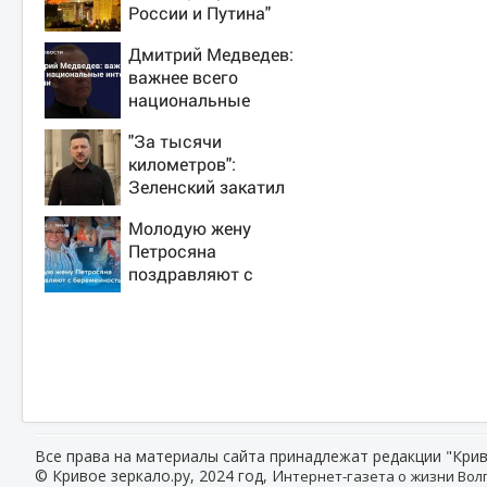
России и Путина"
резко приблизили
Дмитрий Медведев:
крах режима
важнее всего
Зеленского
национальные
интересы России
"За тысячи
километров":
Зеленский закатил
истерику Западу
Молодую жену
после ночного
Петросяна
удара
поздравляют с
беременностью
Все права на материалы сайта принадлежат редакции "Крив
© Кривое зеркало.ру, 2024 год, И
нтернет-газета о жизни Волг