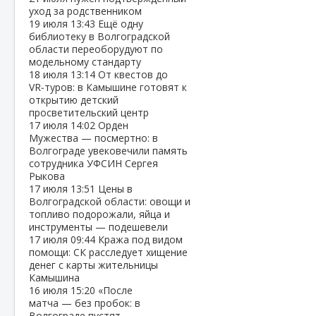
уход за родственником
19 июля
13:43
Ещё одну
библиотеку в Волгоградской
области переоборудуют по
модельному стандарту
18 июля
13:14
От квестов до
VR‑туров: в Камышине готовят к
открытию детский
просветительский центр
17 июля
14:02
Орден
Мужества — посмертно: в
Волгограде увековечили память
сотрудника УФСИН Сергея
Рыкова
17 июля
13:51
Цены в
Волгоградской области: овощи и
топливо подорожали, яйца и
инструменты — подешевели
17 июля
09:44
Кража под видом
помощи: СК расследует хищение
денег с карты жительницы
Камышина
16 июля
15:20
«После
матча — без пробок: в
Волгограде пустят