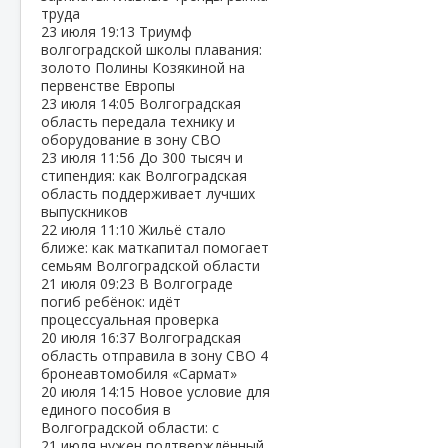
труда
23 июля
19:13
Триумф
волгоградской школы плавания:
золото Полины Козякиной на
первенстве Европы
23 июля
14:05
Волгоградская
область передала технику и
оборудование в зону СВО
23 июля
11:56
До 300 тысяч и
стипендия: как Волгоградская
область поддерживает лучших
выпускников
22 июля
11:10
Жильё стало
ближе: как маткапитал помогает
семьям Волгоградской области
21 июля
09:23
В Волгограде
погиб ребёнок: идёт
процессуальная проверка
20 июля
16:37
Волгоградская
область отправила в зону СВО 4
бронеавтомобиля «Сармат»
20 июля
14:15
Новое условие для
единого пособия в
Волгоградской области: с
21 июля нужен подтверждённый