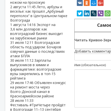
ножом на прохожую
2 августа
11:45
Лето, арбузы и
веселье: как прошёл „Арбузный
переполох“ в Центральном парке
Волгограда
Самое
1 августа
14:16
Экспорт на
3,6 млн долларов: как
волгоградский бизнес выходит
на зарубежные рынки
Читать Кривое-Зерк
31 июля
12:11
Волгоградская
область под ударом: Бочаров
Добавить комментар
озвучил данные о последствиях
атаки БПЛА
30 июля
11:12
Зарплаты
выпускников в химии и
Имя (обязательное)
фармацевтике: волгоградские
вузы закрепились в топ‑15
рейтинга
29 июля
17:46
Объявлен конкурс
на ремонт моста через
Волго‑Донской канал в
Красноармейском районе
28 июля
11:33
Фестиваль #ТриЧетыре пройдёт
в Волгограде 11–13 сентября