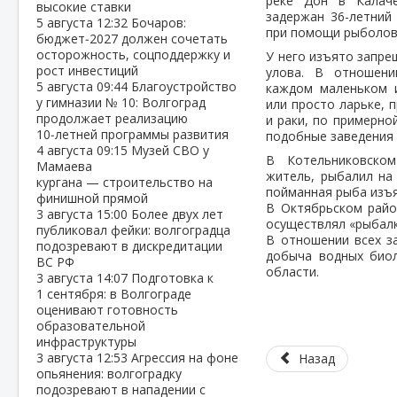
реке Дон в Калаче
высокие ставки
задержан 36-летний
5 августа
12:32
Бочаров:
при помощи рыболов
бюджет‑2027 должен сочетать
осторожность, соцподдержку и
У него изъято запре
рост инвестиций
улова. В отношени
5 августа
09:44
Благоустройство
каждом маленьком 
у гимназии № 10: Волгоград
или просто ларьке, 
продолжает реализацию
и раки, по примерно
10‑летней программы развития
подобные заведения 
4 августа
09:15
Музей СВО у
В Котельниковском
Мамаева
житель, рыбалил на 
кургана — строительство на
пойманная рыба изъя
финишной прямой
В Октябрьском райо
3 августа
15:00
Более двух лет
осуществлял «рыбалк
публиковал фейки: волгоградца
В отношении всех з
подозревают в дискредитации
добыча водных биол
ВС РФ
области.
3 августа
14:07
Подготовка к
1 сентября: в Волгограде
оценивают готовность
образовательной
инфраструктуры
3 августа
12:53
Агрессия на фоне
Назад
опьянения: волгоградку
подозревают в нападении с