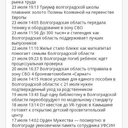
рынка труда
23 июля
19:13
Триумф волгоградской школы
плавания: золото Полины Козякиной на первенстве
Европы
23 июля
14:05
Волгоградская область передала
технику и оборудование в зону СВО
23 июля
11:56
До 300 тысяч и стипендия: как
Волгоградская область поддерживает лучших
выпускников
22 июля
11:10
Жильё стало ближе: как маткапитал
помогает семьям Волгоградской области
21 июля
09:23
В Волгограде погиб ребёнок: идёт
процессуальная проверка
20 июля
16:37
Волгоградская область отправила в
зону СВО 4 бронеавтомобиля «Сармат»
20 июля
14:15
Новое условие для единого пособия в
Волгоградской области: с 21 июля нужен
подтверждённый уход за родственником
19 июля
13:43
Ещё одну библиотеку в Волгоградской
области переоборудуют по модельному стандарту
18 июля
13:14
От квестов до VR‑туров: в Камышине
готовят к открытию детский просветительский
центр
17 июля
14:02
Орден Мужества — посмертно: в
Волгограде увековечили память сотрудника УФСИН