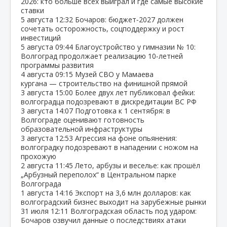
2026: кто больше всех выиграл и где самые высокие
ставки
5 августа
12:32
Бочаров: бюджет‑2027 должен
сочетать осторожность, соцподдержку и рост
инвестиций
5 августа
09:44
Благоустройство у гимназии № 10:
Волгоград продолжает реализацию 10‑летней
программы развития
4 августа
09:15
Музей СВО у Мамаева
кургана — строительство на финишной прямой
3 августа
15:00
Более двух лет публиковал фейки:
волгоградца подозревают в дискредитации ВС РФ
3 августа
14:07
Подготовка к 1 сентября: в
Волгограде оценивают готовность
образовательной инфраструктуры
3 августа
12:53
Агрессия на фоне опьянения:
волгоградку подозревают в нападении с ножом на
прохожую
2 августа
11:45
Лето, арбузы и веселье: как прошёл
„Арбузный переполох“ в Центральном парке
Волгограда
1 августа
14:16
Экспорт на 3,6 млн долларов: как
волгоградский бизнес выходит на зарубежные рынки
31 июля
12:11
Волгоградская область под ударом:
Бочаров озвучил данные о последствиях атаки