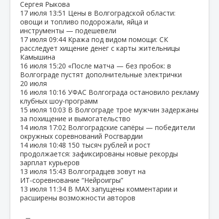
Сергея Рыкова
17 июля
13:51
Цены в Волгоградской области:
овощи и топливо подорожали, яйца и
инструменты — подешевели
17 июля
09:44
Кража под видом помощи: СК
расследует хищение денег с карты жительницы
Камышина
16 июля
15:20
«После матча — без пробок: в
Волгограде пустят дополнительные электрички
20 июля
16 июля
10:16
УФАС Волгограда остановило рекламу
клубных шоу‑программ
15 июля
10:03
В Волгограде трое мужчин задержаны
за похищение и вымогательство
14 июля
17:02
Волгоградские сапёры — победители
окружных соревнований Росгвардии
14 июля
10:48
150 тысяч рублей и рост
продолжается: зафиксированы новые рекорды
зарплат курьеров
13 июля
15:43
Волгоградцев зовут на
ИТ‑соревнование “Нейроигры”
13 июля
11:34
В МАХ запущены комментарии и
расширены возможности авторов