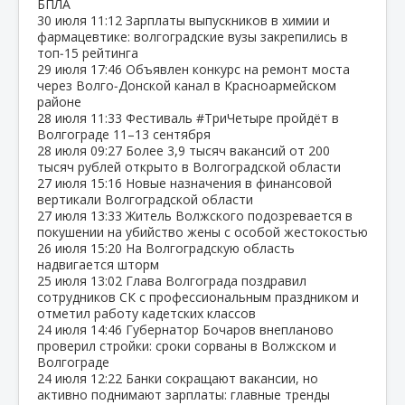
БПЛА
30 июля
11:12
Зарплаты выпускников в химии и
фармацевтике: волгоградские вузы закрепились в
топ‑15 рейтинга
29 июля
17:46
Объявлен конкурс на ремонт моста
через Волго‑Донской канал в Красноармейском
районе
28 июля
11:33
Фестиваль #ТриЧетыре пройдёт в
Волгограде 11–13 сентября
28 июля
09:27
Более 3,9 тысяч вакансий от 200
тысяч рублей открыто в Волгоградской области
27 июля
15:16
Новые назначения в финансовой
вертикали Волгоградской области
27 июля
13:33
Житель Волжского подозревается в
покушении на убийство жены с особой жестокостью
26 июля
15:20
На Волгоградскую область
надвигается шторм
25 июля
13:02
Глава Волгограда поздравил
сотрудников СК с профессиональным праздником и
отметил работу кадетских классов
24 июля
14:46
Губернатор Бочаров внепланово
проверил стройки: сроки сорваны в Волжском и
Волгограде
24 июля
12:22
Банки сокращают вакансии, но
активно поднимают зарплаты: главные тренды