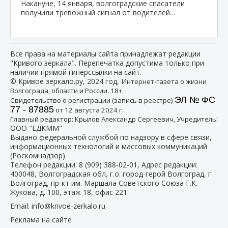
Накануне, 14 января, волгоградские спасатели
получили тревожный сигнал от водителей…
Все права на материалы сайта принадлежат редакции
"Кривого зеркала". Перепечатка допустима только при
наличии прямой гиперссылки на сайт.
© Кривое зеркало.ру, 2024 год, И
нтернет-газета о жизни
Волгограда, области и России. 18+
ЭЛ № ФС
Свидетельство о регистрации (запись в реестре)
77 - 87885
от 12 августа 2024 г.
:
Главный редактор: Крылов Александр Сергеевич, Учредитель
ООО "ЕДКММ"
Выдано федеральной службой по надзору в сфере связи,
информационных технологий и массовых коммуникаций
(Роскомнадзор)
Телефон редакции:
8 (909) 388-02-01
, Адрес редакции:
400048, Волгоградская обл, г.о. город-герой Волгоград, г
Волгоград, пр-кт им. Маршала Советского Союза Г.К.
Жукова, д. 100, этаж 18, офис 221
Email:
info@krivoe-zerkalo.ru
Реклама на сайте