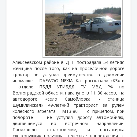
Алексеевском районе в ДТП пострадала 54-летняя
женщина после того, как на проселочной дороге
трактор не уступил преимущество в движении
иномарке
DАЕWОО NЕХIА. Как рассказали «КЗ» в
отделе ПБДД УГИБДД ГУ МВД РФ по
Волгоградской области, накануне
в 11. 30 часов,
на
автодороге «село Самойловка - станица
Шумилинская» 49-летний тракторист за рулем
колесного агрегата
МТЗ-80
с прицепом, при
повороте
не уступил дорогу автомобилю,
двигавшемуся во встречном направлении.
Произошло столкновение, и пассажирка
«легковушки» получила телесные повреждения, с