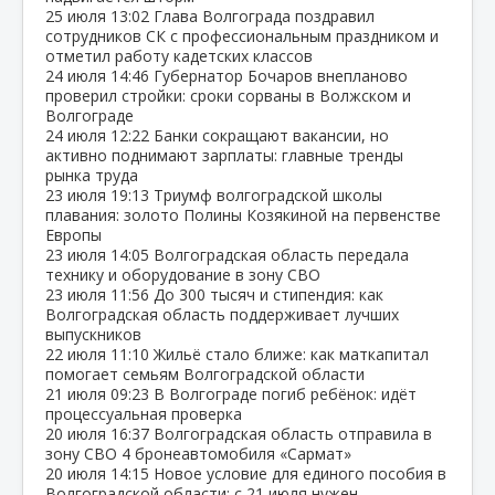
25 июля
13:02
Глава Волгограда поздравил
сотрудников СК с профессиональным праздником и
отметил работу кадетских классов
24 июля
14:46
Губернатор Бочаров внепланово
проверил стройки: сроки сорваны в Волжском и
Волгограде
24 июля
12:22
Банки сокращают вакансии, но
активно поднимают зарплаты: главные тренды
рынка труда
23 июля
19:13
Триумф волгоградской школы
плавания: золото Полины Козякиной на первенстве
Европы
23 июля
14:05
Волгоградская область передала
технику и оборудование в зону СВО
23 июля
11:56
До 300 тысяч и стипендия: как
Волгоградская область поддерживает лучших
выпускников
22 июля
11:10
Жильё стало ближе: как маткапитал
помогает семьям Волгоградской области
21 июля
09:23
В Волгограде погиб ребёнок: идёт
процессуальная проверка
20 июля
16:37
Волгоградская область отправила в
зону СВО 4 бронеавтомобиля «Сармат»
20 июля
14:15
Новое условие для единого пособия в
Волгоградской области: с 21 июля нужен