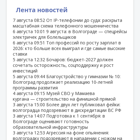
Лента новостей
7 августа
08:52
От IP‑телефонии до суда: раскрыта
масштабная схема телефонного мошенничества
6 августа
10:01
9 августа: в Волгограде — спецрейсы
электричек для болельщиков
6 августа
09:51
Топ профессий по росту зарплат в
2026: кто больше всех выиграл и где самые высокие
ставки
5 августа
12:32
Бочаров: бюджет‑2027 должен
сочетать осторожность, соцподдержку и рост
инвестиций
5 августа
09:44
Благоустройство у гимназии № 10:
Волгоград продолжает реализацию 10‑летней
программы развития
4 августа
09:15
Музей СВО у Мамаева
кургана — строительство на финишной прямой
3 августа
15:00
Более двух лет публиковал фейки:
волгоградца подозревают в дискредитации ВС РФ
3 августа
14:07
Подготовка к 1 сентября: в
Волгограде оценивают готовность
образовательной инфраструктуры
3 августа
12:53
Агрессия на фоне опьянения:
волгоградку подозревают в нападении с ножом на