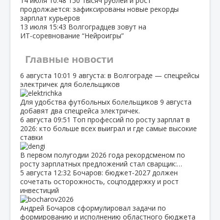
14 июля
10:48
150 тысяч рублей и рост
продолжается: зафиксированы новые рекорды
зарплат курьеров
13 июля
15:43
Волгоградцев зовут на
ИТ‑соревнование “Нейроигры”
Главные новости
6 августа
10:01
9 августа: в Волгограде — спецрейсы
электричек для болельщиков
Для удобства футбольных болельщиков 9 августа
добавят два спецрейса электричек.
6 августа
09:51
Топ профессий по росту зарплат в
2026: кто больше всех выиграл и где самые высокие
ставки
В первом полугодии 2026 года рекордсменом по
росту зарплатных предложений стал сварщик:…
5 августа
12:32
Бочаров: бюджет‑2027 должен
сочетать осторожность, соцподдержку и рост
инвестиций
Андрей Бочаров сформулировал задачи по
формированию и исполнению областного бюджета