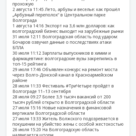
прохожую
2 августа
11:45
Лето, арбузы и веселье: как прошёл
„Арбузный переполох“ в Центральном парке
Волгограда
1 августа
14:16
Экспорт на 3,6 млн долларов: как
волгоградский бизнес выходит на зарубежные рынки
31 июля
12:11
Волгоградская область под ударом:
Бочаров озвучил данные о последствиях атаки
БПЛА
30 июля
11:12
Зарплаты выпускников в химии и
фармацевтике: волгоградские вузы закрепились в
топ‑15 рейтинга
29 июля
17:46
Объявлен конкурс на ремонт моста
через Волго‑Донской канал в Красноармейском
районе
28 июля
11:33
Фестиваль #ТриЧетыре пройдёт в
Волгограде 11–13 сентября
28 июля
09:27
Более 3,9 тысяч вакансий от 200
тысяч рублей открыто в Волгоградской области
27 июля
15:16
Новые назначения в финансовой
вертикали Волгоградской области
27 июля
13:33
Житель Волжского подозревается в
покушении на убийство жены с особой жестокостью
26 июля
15:20
На Волгоградскую область
надвигается шторм