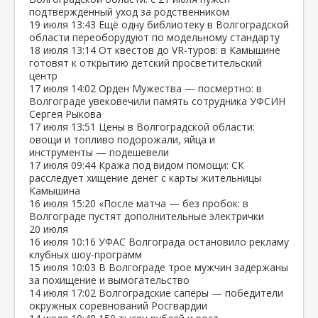
подтверждённый уход за родственником
19 июля
13:43
Ещё одну библиотеку в Волгоградской
области переоборудуют по модельному стандарту
18 июля
13:14
От квестов до VR‑туров: в Камышине
готовят к открытию детский просветительский
центр
17 июля
14:02
Орден Мужества — посмертно: в
Волгограде увековечили память сотрудника УФСИН
Сергея Рыкова
17 июля
13:51
Цены в Волгоградской области:
овощи и топливо подорожали, яйца и
инструменты — подешевели
17 июля
09:44
Кража под видом помощи: СК
расследует хищение денег с карты жительницы
Камышина
16 июля
15:20
«После матча — без пробок: в
Волгограде пустят дополнительные электрички
20 июля
16 июля
10:16
УФАС Волгограда остановило рекламу
клубных шоу‑программ
15 июля
10:03
В Волгограде трое мужчин задержаны
за похищение и вымогательство
14 июля
17:02
Волгоградские сапёры — победители
окружных соревнований Росгвардии