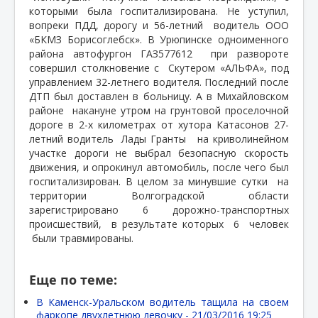
которыми была госпитализирована. Не уступил,
вопреки ПДД, дорогу и 56-летний
водитель ООО
«БКМЗ Борисоглебск». В Урюпинске одноименного
района автофургон ГАЗ577612
при развороте
совершил столкновение с
Скутером «АЛЬФА», под
управлением 32-летнего водителя. Последний после
ДТП был доставлен в больницу. А в Михайловском
районе
накануне утром на грунтовой проселочной
дороге в 2-х километрах от хутора Катасонов 27-
летний водитель
Лады Гранты
на криволинейном
участке дороги не выбрал безопасную скорость
движения, и опрокинул автомобиль, после чего был
госпитализирован. В целом за минувшие сутки
на
территории Волгоградской области
зарегистрировано 6 дорожно-транспортных
происшествий,
в результате которых
6
человек
были травмированы.
Еще по теме:
В Каменск-Уральском водитель тащила на своем
фаркопе двухлетнюю девочку -
21/03/2016 19:25