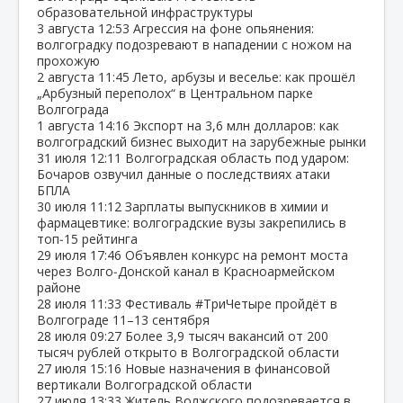
образовательной инфраструктуры
3 августа
12:53
Агрессия на фоне опьянения:
волгоградку подозревают в нападении с ножом на
прохожую
2 августа
11:45
Лето, арбузы и веселье: как прошёл
„Арбузный переполох“ в Центральном парке
Волгограда
1 августа
14:16
Экспорт на 3,6 млн долларов: как
волгоградский бизнес выходит на зарубежные рынки
31 июля
12:11
Волгоградская область под ударом:
Бочаров озвучил данные о последствиях атаки
БПЛА
30 июля
11:12
Зарплаты выпускников в химии и
фармацевтике: волгоградские вузы закрепились в
топ‑15 рейтинга
29 июля
17:46
Объявлен конкурс на ремонт моста
через Волго‑Донской канал в Красноармейском
районе
28 июля
11:33
Фестиваль #ТриЧетыре пройдёт в
Волгограде 11–13 сентября
28 июля
09:27
Более 3,9 тысяч вакансий от 200
тысяч рублей открыто в Волгоградской области
27 июля
15:16
Новые назначения в финансовой
вертикали Волгоградской области
27 июля
13:33
Житель Волжского подозревается в