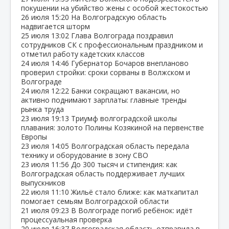
покушении на убийство жены с особой жестокостью
26 июля
15:20
На Волгоградскую область
надвигается шторм
25 июля
13:02
Глава Волгограда поздравил
сотрудников СК с профессиональным праздником и
отметил работу кадетских классов
24 июля
14:46
Губернатор Бочаров внепланово
проверил стройки: сроки сорваны в Волжском и
Волгограде
24 июля
12:22
Банки сокращают вакансии, но
активно поднимают зарплаты: главные тренды
рынка труда
23 июля
19:13
Триумф волгоградской школы
плавания: золото Полины Козякиной на первенстве
Европы
23 июля
14:05
Волгоградская область передала
технику и оборудование в зону СВО
23 июля
11:56
До 300 тысяч и стипендия: как
Волгоградская область поддерживает лучших
выпускников
22 июля
11:10
Жильё стало ближе: как маткапитал
помогает семьям Волгоградской области
21 июля
09:23
В Волгограде погиб ребёнок: идёт
процессуальная проверка
20 июля
16:37
Волгоградская область отправила в