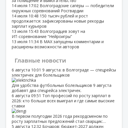
за похищение и вымогательство
14 июля
17:02
Волгоградские сапёры — победители
окружных соревнований Росгвардии
14 июля
10:48
150 тысяч рублей и рост
продолжается: зафиксированы новые рекорды
зарплат курьеров
13 июля
15:43
Волгоградцев зовут на
ИТ‑соревнование “Нейроигры”
13 июля
11:34
В МАХ запущены комментарии и
расширены возможности авторов
Главные новости
6 августа
10:01
9 августа: в Волгограде — спецрейсы
электричек для болельщиков
Для удобства футбольных болельщиков 9 августа
добавят два спецрейса электричек.
6 августа
09:51
Топ профессий по росту зарплат в
2026: кто больше всех выиграл и где самые высокие
ставки
В первом полугодии 2026 года рекордсменом по
росту зарплатных предложений стал сварщик:…
5 августа
12:32
Бочаров: бюджет‑2027 должен