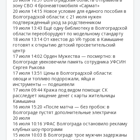
зону СВО 4 бронеавтомобиля «Сармат»
20 июля
14:15
Новое условие для единого пособия в
Волгоградской области: с 21 июля нужен
подтверждённый уход за родственником
19 июля
13:43
Ещё одну библиотеку в Волгоградской
области переоборудуют по модельному стандарту
18 июля
13:14
От квестов до VR‑туров: в Камышине
готовят к открытию детский просветительский
центр
17 июля
14:02
Орден Мужества — посмертно: в
Волгограде увековечили память сотрудника УФСИН
Сергея Рыкова
17 июля
13:51
Цены в Волгоградской области:
овощи и топливо подорожали, яйца и
инструменты — подешевели
17 июля
09:44
Кража под видом помощи: СК
расследует хищение денег с карты жительницы
Камышина
16 июля
15:20
«После матча — без пробок: в
Волгограде пустят дополнительные электрички
20 июля
16 июля
10:16
УФАС Волгограда остановило рекламу
клубных шоу‑программ
15 июля
10:03
В Волгограде трое мужчин задержаны