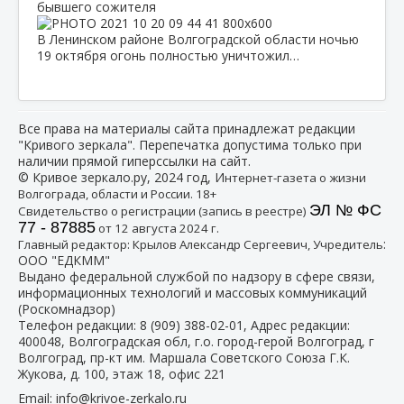
бывшего сожителя
В Ленинском районе Волгоградской области ночью
19 октября огонь полностью уничтожил…
Все права на материалы сайта принадлежат редакции
"Кривого зеркала". Перепечатка допустима только при
наличии прямой гиперссылки на сайт.
© Кривое зеркало.ру, 2024 год, И
нтернет-газета о жизни
Волгограда, области и России. 18+
ЭЛ № ФС
Свидетельство о регистрации (запись в реестре)
77 - 87885
от 12 августа 2024 г.
:
Главный редактор: Крылов Александр Сергеевич, Учредитель
ООО "ЕДКММ"
Выдано федеральной службой по надзору в сфере связи,
информационных технологий и массовых коммуникаций
(Роскомнадзор)
Телефон редакции:
8 (909) 388-02-01
, Адрес редакции:
400048, Волгоградская обл, г.о. город-герой Волгоград, г
Волгоград, пр-кт им. Маршала Советского Союза Г.К.
Жукова, д. 100, этаж 18, офис 221
Email:
info@krivoe-zerkalo.ru