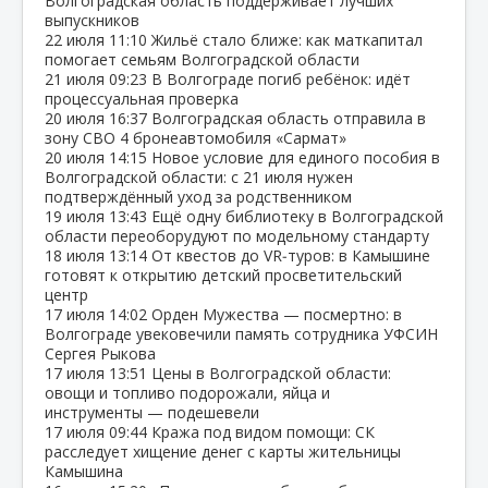
Волгоградская область поддерживает лучших
выпускников
22 июля
11:10
Жильё стало ближе: как маткапитал
помогает семьям Волгоградской области
21 июля
09:23
В Волгограде погиб ребёнок: идёт
процессуальная проверка
20 июля
16:37
Волгоградская область отправила в
зону СВО 4 бронеавтомобиля «Сармат»
20 июля
14:15
Новое условие для единого пособия в
Волгоградской области: с 21 июля нужен
подтверждённый уход за родственником
19 июля
13:43
Ещё одну библиотеку в Волгоградской
области переоборудуют по модельному стандарту
18 июля
13:14
От квестов до VR‑туров: в Камышине
готовят к открытию детский просветительский
центр
17 июля
14:02
Орден Мужества — посмертно: в
Волгограде увековечили память сотрудника УФСИН
Сергея Рыкова
17 июля
13:51
Цены в Волгоградской области:
овощи и топливо подорожали, яйца и
инструменты — подешевели
17 июля
09:44
Кража под видом помощи: СК
расследует хищение денег с карты жительницы
Камышина