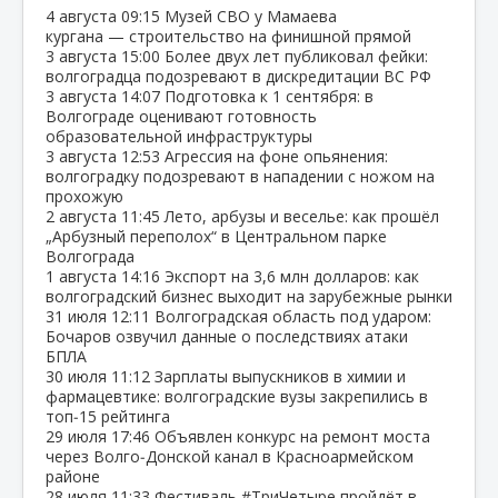
4 августа
09:15
Музей СВО у Мамаева
кургана — строительство на финишной прямой
3 августа
15:00
Более двух лет публиковал фейки:
волгоградца подозревают в дискредитации ВС РФ
3 августа
14:07
Подготовка к 1 сентября: в
Волгограде оценивают готовность
образовательной инфраструктуры
3 августа
12:53
Агрессия на фоне опьянения:
волгоградку подозревают в нападении с ножом на
прохожую
2 августа
11:45
Лето, арбузы и веселье: как прошёл
„Арбузный переполох“ в Центральном парке
Волгограда
1 августа
14:16
Экспорт на 3,6 млн долларов: как
волгоградский бизнес выходит на зарубежные рынки
31 июля
12:11
Волгоградская область под ударом:
Бочаров озвучил данные о последствиях атаки
БПЛА
30 июля
11:12
Зарплаты выпускников в химии и
фармацевтике: волгоградские вузы закрепились в
топ‑15 рейтинга
29 июля
17:46
Объявлен конкурс на ремонт моста
через Волго‑Донской канал в Красноармейском
районе
28 июля
11:33
Фестиваль #ТриЧетыре пройдёт в