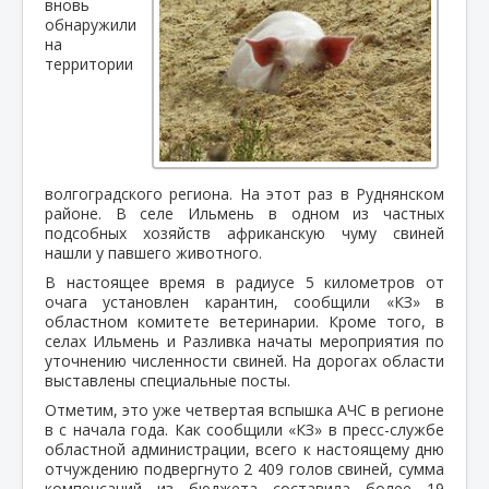
вновь
обнаружили
на
территории
волгоградского региона. На этот раз в Руднянском
районе. В селе Ильмень в одном из частных
подсобных хозяйств африканскую чуму свиней
нашли у павшего животного.
В настоящее время в радиусе 5 километров от
очага установлен карантин, сообщили «КЗ» в
областном комитете ветеринарии. Кроме того, в
селах Ильмень и Разливка начаты мероприятия по
уточнению численности свиней. На дорогах области
выставлены специальные посты.
Отметим, это уже четвертая вспышка АЧС в регионе
в с начала года. Как сообщили «КЗ» в пресс-службе
областной администрации, всего к настоящему дню
отчуждению подвергнуто 2 409 голов свиней, сумма
компенсаций из бюджета составила более 19