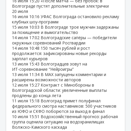
16 июля
15:20
«После матча — без пробок: в
Волгограде пустят дополнительные электрички
20 июля
16 июля
10:16
УФАС Волгограда остановило рекламу
клубных шоу‑программ
15 июля
10:03
В Волгограде трое мужчин задержаны
за похищение и вымогательство
14 июля
17:02
Волгоградские сапёры — победители
окружных соревнований Росгвардии
14 июля
10:48
150 тысяч рублей и рост
продолжается: зафиксированы новые рекорды
зарплат курьеров
13 июля
15:43
Волгоградцев зовут на
ИТ‑соревнование “Нейроигры”
13 июля
11:34
В МАХ запущены комментарии и
расширены возможности авторов
12 июля
15:27
Контракт с Минобороны в
Волгоградской области: увеличенные выплаты
продлены до конца лета
11 июля
15:18
Волгоград примет полуфинал
федерального смотра наставников: 500 участников
из ЮФО и СКФО поборются за выход в финал
10 июля
15:51
Водохозяйственный прогноз: рабочая
группа оценила ситуацию на водохранилищах
Волжско‑Камского каскада