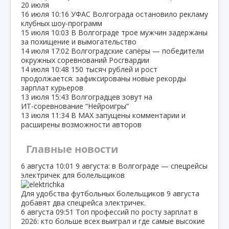
20 июля
16 июля
10:16
УФАС Волгограда остановило рекламу
клубных шоу‑программ
15 июля
10:03
В Волгограде трое мужчин задержаны
за похищение и вымогательство
14 июля
17:02
Волгоградские сапёры — победители
окружных соревнований Росгвардии
14 июля
10:48
150 тысяч рублей и рост
продолжается: зафиксированы новые рекорды
зарплат курьеров
13 июля
15:43
Волгоградцев зовут на
ИТ‑соревнование “Нейроигры”
13 июля
11:34
В МАХ запущены комментарии и
расширены возможности авторов
Главные новости
6 августа
10:01
9 августа: в Волгограде — спецрейсы
электричек для болельщиков
Для удобства футбольных болельщиков 9 августа
добавят два спецрейса электричек.
6 августа
09:51
Топ профессий по росту зарплат в
2026: кто больше всех выиграл и где самые высокие