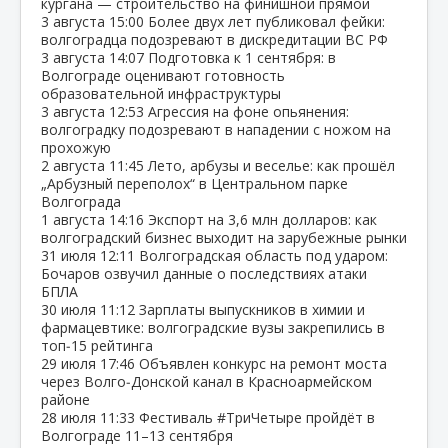
кургана — строительство на финишной прямой
3 августа
15:00
Более двух лет публиковал фейки:
волгоградца подозревают в дискредитации ВС РФ
3 августа
14:07
Подготовка к 1 сентября: в
Волгограде оценивают готовность
образовательной инфраструктуры
3 августа
12:53
Агрессия на фоне опьянения:
волгоградку подозревают в нападении с ножом на
прохожую
2 августа
11:45
Лето, арбузы и веселье: как прошёл
„Арбузный переполох“ в Центральном парке
Волгограда
1 августа
14:16
Экспорт на 3,6 млн долларов: как
волгоградский бизнес выходит на зарубежные рынки
31 июля
12:11
Волгоградская область под ударом:
Бочаров озвучил данные о последствиях атаки
БПЛА
30 июля
11:12
Зарплаты выпускников в химии и
фармацевтике: волгоградские вузы закрепились в
топ‑15 рейтинга
29 июля
17:46
Объявлен конкурс на ремонт моста
через Волго‑Донской канал в Красноармейском
районе
28 июля
11:33
Фестиваль #ТриЧетыре пройдёт в
Волгограде 11–13 сентября