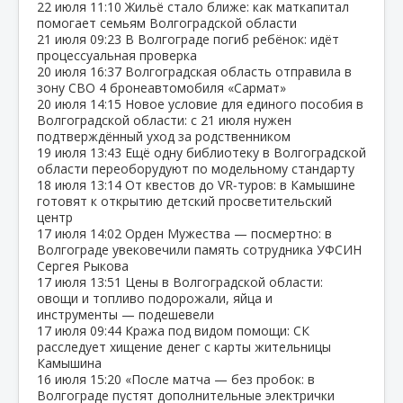
22 июля
11:10
Жильё стало ближе: как маткапитал
помогает семьям Волгоградской области
21 июля
09:23
В Волгограде погиб ребёнок: идёт
процессуальная проверка
20 июля
16:37
Волгоградская область отправила в
зону СВО 4 бронеавтомобиля «Сармат»
20 июля
14:15
Новое условие для единого пособия в
Волгоградской области: с 21 июля нужен
подтверждённый уход за родственником
19 июля
13:43
Ещё одну библиотеку в Волгоградской
области переоборудуют по модельному стандарту
18 июля
13:14
От квестов до VR‑туров: в Камышине
готовят к открытию детский просветительский
центр
17 июля
14:02
Орден Мужества — посмертно: в
Волгограде увековечили память сотрудника УФСИН
Сергея Рыкова
17 июля
13:51
Цены в Волгоградской области:
овощи и топливо подорожали, яйца и
инструменты — подешевели
17 июля
09:44
Кража под видом помощи: СК
расследует хищение денег с карты жительницы
Камышина
16 июля
15:20
«После матча — без пробок: в
Волгограде пустят дополнительные электрички