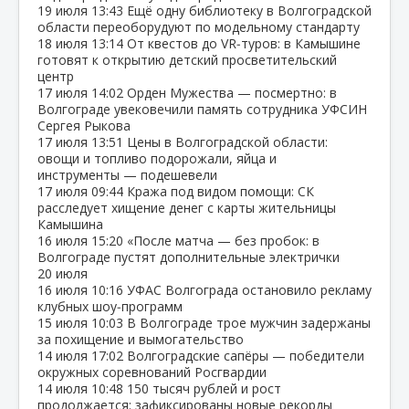
19 июля
13:43
Ещё одну библиотеку в Волгоградской
области переоборудуют по модельному стандарту
18 июля
13:14
От квестов до VR‑туров: в Камышине
готовят к открытию детский просветительский
центр
17 июля
14:02
Орден Мужества — посмертно: в
Волгограде увековечили память сотрудника УФСИН
Сергея Рыкова
17 июля
13:51
Цены в Волгоградской области:
овощи и топливо подорожали, яйца и
инструменты — подешевели
17 июля
09:44
Кража под видом помощи: СК
расследует хищение денег с карты жительницы
Камышина
16 июля
15:20
«После матча — без пробок: в
Волгограде пустят дополнительные электрички
20 июля
16 июля
10:16
УФАС Волгограда остановило рекламу
клубных шоу‑программ
15 июля
10:03
В Волгограде трое мужчин задержаны
за похищение и вымогательство
14 июля
17:02
Волгоградские сапёры — победители
окружных соревнований Росгвардии
14 июля
10:48
150 тысяч рублей и рост
продолжается: зафиксированы новые рекорды