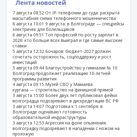
Лента новостей
7 августа
08:52
От IP‑телефонии до суда: раскрыта
масштабная схема телефонного мошенничества
6 августа
10:01
9 августа: в Волгограде — спецрейсы
электричек для болельщиков
6 августа
09:51
Топ профессий по росту зарплат в
2026: кто больше всех выиграл и где самые высокие
ставки
5 августа
12:32
Бочаров: бюджет‑2027 должен
сочетать осторожность, соцподдержку и рост
инвестиций
5 августа
09:44
Благоустройство у гимназии № 10:
Волгоград продолжает реализацию 10‑летней
программы развития
4 августа
09:15
Музей СВО у Мамаева
кургана — строительство на финишной прямой
3 августа
15:00
Более двух лет публиковал фейки:
волгоградца подозревают в дискредитации ВС РФ
3 августа
14:07
Подготовка к 1 сентября: в
Волгограде оценивают готовность
образовательной инфраструктуры
3 августа
12:53
Агрессия на фоне опьянения:
волгоградку подозревают в нападении с ножом на
прохожую