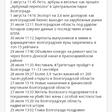
2 августа
11:45
Лето, арбузы и веселье: как прошёл
„Арбузный переполох“ в Центральном парке
Волгограда
1 августа
14:16
Экспорт на 3,6 млн долларов: как
волгоградский бизнес выходит на зарубежные рынки
31 июля
12:11
Волгоградская область под ударом:
Бочаров озвучил данные о последствиях атаки
БПЛА
30 июля
11:12
Зарплаты выпускников в химии и
фармацевтике: волгоградские вузы закрепились в
топ‑15 рейтинга
29 июля
17:46
Объявлен конкурс на ремонт моста
через Волго‑Донской канал в Красноармейском
районе
28 июля
11:33
Фестиваль #ТриЧетыре пройдёт в
Волгограде 11–13 сентября
28 июля
09:27
Более 3,9 тысяч вакансий от 200
тысяч рублей открыто в Волгоградской области
27 июля
15:16
Новые назначения в финансовой
вертикали Волгоградской области
27 июля
13:33
Житель Волжского подозревается в
покушении на убийство жены с особой жестокостью
26 июля
15:20
На Волгоградскую область
надвигается шторм
25 июля
13:02
Глава Волгограда поздравил