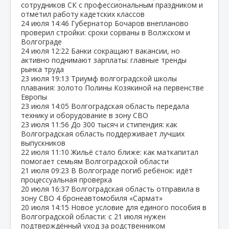
сотрудников СК с профессиональным праздником и
отметил работу кадетских классов
24 июля
14:46
Губернатор Бочаров внепланово
проверил стройки: сроки сорваны в Волжском и
Волгограде
24 июля
12:22
Банки сокращают вакансии, но
активно поднимают зарплаты: главные тренды
рынка труда
23 июля
19:13
Триумф волгоградской школы
плавания: золото Полины Козякиной на первенстве
Европы
23 июля
14:05
Волгоградская область передала
технику и оборудование в зону СВО
23 июля
11:56
До 300 тысяч и стипендия: как
Волгоградская область поддерживает лучших
выпускников
22 июля
11:10
Жильё стало ближе: как маткапитал
помогает семьям Волгоградской области
21 июля
09:23
В Волгограде погиб ребёнок: идёт
процессуальная проверка
20 июля
16:37
Волгоградская область отправила в
зону СВО 4 бронеавтомобиля «Сармат»
20 июля
14:15
Новое условие для единого пособия в
Волгоградской области: с 21 июля нужен
подтверждённый уход за родственником