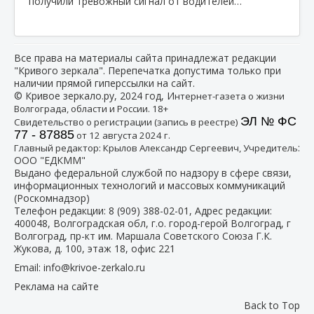
получили тревожный сигнал от водителей…
Все права на материалы сайта принадлежат редакции
"Кривого зеркала". Перепечатка допустима только при
наличии прямой гиперссылки на сайт.
© Кривое зеркало.ру, 2024 год, И
нтернет-газета о жизни
Волгограда, области и России. 18+
ЭЛ № ФС
Свидетельство о регистрации (запись в реестре)
77 - 87885
от 12 августа 2024 г.
:
Главный редактор: Крылов Александр Сергеевич, Учредитель
ООО "ЕДКММ"
Выдано федеральной службой по надзору в сфере связи,
информационных технологий и массовых коммуникаций
(Роскомнадзор)
Телефон редакции:
8 (909) 388-02-01
, Адрес редакции:
400048, Волгоградская обл, г.о. город-герой Волгоград, г
Волгоград, пр-кт им. Маршала Советского Союза Г.К.
Жукова, д. 100, этаж 18, офис 221
Email:
info@krivoe-zerkalo.ru
Реклама на сайте
Back to Top