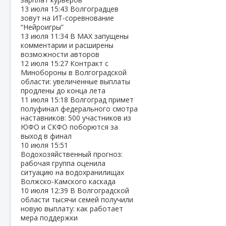
13 июля
15:43
Волгоградцев
зовут на ИТ‑соревнование
“Нейроигры”
13 июля
11:34
В МАХ запущены
комментарии и расширены
возможности авторов
12 июля
15:27
Контракт с
Минобороны в Волгоградской
области: увеличенные выплаты
продлены до конца лета
11 июля
15:18
Волгоград примет
полуфинал федерального смотра
наставников: 500 участников из
ЮФО и СКФО поборются за
выход в финал
10 июля
15:51
Водохозяйственный прогноз:
рабочая группа оценила
ситуацию на водохранилищах
Волжско‑Камского каскада
10 июля
12:39
В Волгоградской
области тысячи семей получили
новую выплату: как работает
мера поддержки