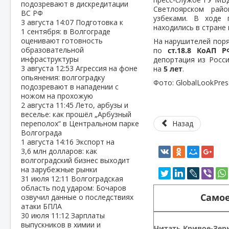
подозревают в дискредитации
Светлоярском рай
ВС РФ
узбеками. В ходе 
3 августа
14:07
Подготовка к
находились в стране 
1 сентября: в Волгограде
оценивают готовность
На нарушителей пор
образовательной
по
ст.18.8 КоАП Р
инфраструктуры
депортация из Росс
3 августа
12:53
Агрессия на фоне
на
5 лет
.
опьянения: волгоградку
Фото: GlobalLookPres
подозревают в нападении с
ножом на прохожую
2 августа
11:45
Лето, арбузы и
веселье: как прошёл „Арбузный
переполох“ в Центральном парке
Назад
Волгограда
1 августа
14:16
Экспорт на
3,6 млн долларов: как
волгоградский бизнес выходит
на зарубежные рынки
31 июля
12:11
Волгоградская
область под ударом: Бочаров
Самое
озвучил данные о последствиях
атаки БПЛА
30 июля
11:12
Зарплаты
выпускников в химии и
Читать Кривое-Зерк