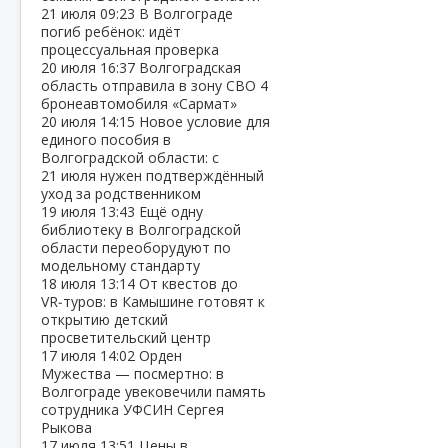
21 июля
09:23
В Волгограде
погиб ребёнок: идёт
процессуальная проверка
20 июля
16:37
Волгоградская
область отправила в зону СВО 4
бронеавтомобиля «Сармат»
20 июля
14:15
Новое условие для
единого пособия в
Волгоградской области: с
21 июля нужен подтверждённый
уход за родственником
19 июля
13:43
Ещё одну
библиотеку в Волгоградской
области переоборудуют по
модельному стандарту
18 июля
13:14
От квестов до
VR‑туров: в Камышине готовят к
открытию детский
просветительский центр
17 июля
14:02
Орден
Мужества — посмертно: в
Волгограде увековечили память
сотрудника УФСИН Сергея
Рыкова
17 июля
13:51
Цены в