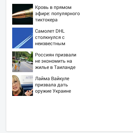
Кровь в прямом
эфире: популярного
тиктокера
застрелили у
Самолет DHL
ресторана
столкнулся с
неизвестным
объектом над
Россиян призвали
Лейпцигом -
не экономить на
Новости на Вести.ru
жилье в Таиланде
ради безопасности
Лайма Вайкуле
призвала дать
оружие Украине
вместо музыки