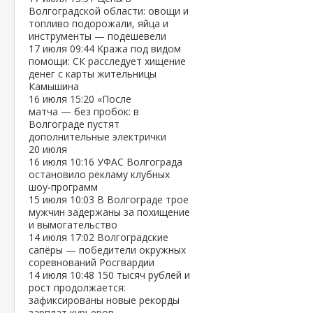
Волгоградской области: овощи и
топливо подорожали, яйца и
инструменты — подешевели
17 июля
09:44
Кража под видом
помощи: СК расследует хищение
денег с карты жительницы
Камышина
16 июля
15:20
«После
матча — без пробок: в
Волгограде пустят
дополнительные электрички
20 июля
16 июля
10:16
УФАС Волгограда
остановило рекламу клубных
шоу‑программ
15 июля
10:03
В Волгограде трое
мужчин задержаны за похищение
и вымогательство
14 июля
17:02
Волгоградские
сапёры — победители окружных
соревнований Росгвардии
14 июля
10:48
150 тысяч рублей и
рост продолжается:
зафиксированы новые рекорды
зарплат курьеров