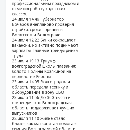
профессиональным праздником и
отметил работу кадетских
классов
24 июля
14:46
Губернатор
Бочаров внепланово проверил
стройки: сроки сорваны в
Волжском и Волгограде
24 июля
12:22
Банки сокращают
вакансии, но активно поднимают
зарплаты: главные тренды рынка
труда
23 июля
19:13
Триумф
волгоградской школы плавания:
золото Полины Козякиной на
первенстве Европы
23 июля
14:05
Волгоградская
область передала технику и
оборудование в зону СВО
23 июля
11:56
До 300 тысяч и
стипендия: как Волгоградская
область поддерживает лучших
выпускников
22 июля
11:10
Жильё стало
ближе: как маткапитал помогает
семьям Волгоградской области