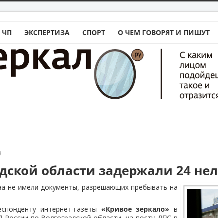
 ЧП
ЭКСПЕРТИЗА
СПОРТ
О ЧЕМ ГОВОРЯТ И ПИШУТ
9
адской области задержали 24 не
на не имели документы, разрешающих пребывать на
еспонденту интернет-газеты
«Кривое зеркало»
в
 России по Волгоградской области, на посту ДПС в