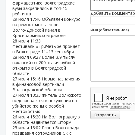
фармацевтике: волгоградские
вузы закрепились в топ‑15
Добавить комментар
рейтинга
29 июля
17:46
Объявлен конкурс
на ремонт моста через
Волго‑Донской канал в
Имя (обязательное)
Красноармейском районе
28 июля
11:33
Фестиваль #ТриЧетыре пройдёт
в Волгограде 11–13 сентября
28 июля
09:27
Более 3,9 тысяч
вакансий от 200 тысяч рублей
открыто в Волгоградской
области
27 июля
15:16
Новые назначения
в финансовой вертикали
Волгоградской области
27 июля
13:33
Житель Волжского
подозревается в покушении на
убийство жены с особой
жестокостью
Отправить
26 июля
15:20
На Волгоградскую
область надвигается шторм
25 июля
13:02
Глава Волгограда
поздравил сотрудников СК с