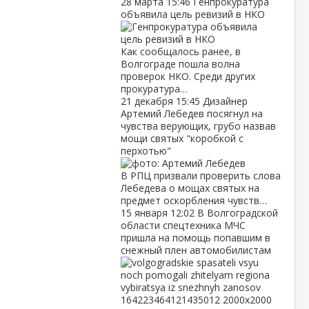
28 марта
15:46
Генпрокуратура
объявила цель ревизий в НКО
Как сообщалось ранее, в
Волгограде пошла волна
проверок НКО. Среди других
прокуратура…
21 декабря
15:45
Дизайнер
Артемий Лебедев посягнул на
чувства верующих, грубо назвав
мощи святых "коробкой с
перхотью"
В РПЦ призвали проверить слова
Лебедева о мощах святых на
предмет оскорбления чувств…
15 января
12:02
В Волгоградской
области спецтехника МЧС
пришла на помощь попавшим в
снежный плен автомобилистам