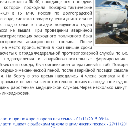
еля самолета ЯК-40, находящегося в воздухе.
о которой проходили пожарно-тактические
и «КЗ» в ГУ МЧС России по Волгоградской
легенде, система пожаротушения двигателя не
мя подготовки к посадке воздушного судна
асси не вышла. При проведении аварийной
разгерметизация расходного топливного бака
згоранием авиационного топлива. После
, на место происшествия в кратчайшие сроки
асчёты 6 отряда Федеральной противопожарной службы по Вол
 подразделения и аварийно-спасательные формирования 
бъекта и города, был организован оперативный штаб. Пожарн
оздушно-механической пеной, после аварийной посадки самол
ия. На борту в это время находились 4 члена экипажа и 8 
 травмы и не могли самостоятельно покинуть воздушное судно
еданы работникам медицинской службы. Через несколько минут
ь ликвидирован.
ласти при пожаре сгорела вся семья -
01/11/2015 09:14
ласти «шаха» с рыбаками увязла в цимлянских песках -
27/11/201