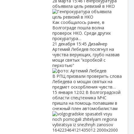
28 марта
15:46
Генпрокуратура
объявила цель ревизий в НКО
Как сообщалось ранее, в
Волгограде пошла волна
проверок НКО. Среди других
прокуратура…
21 декабря
15:45
Дизайнер
Артемий Лебедев посягнул на
чувства верующих, грубо назвав
мощи святых "коробкой с
перхотью"
В РПЦ призвали проверить слова
Лебедева о мощах святых на
предмет оскорбления чувств…
15 января
12:02
В Волгоградской
области спецтехника МЧС
пришла на помощь попавшим в
снежный плен автомобилистам