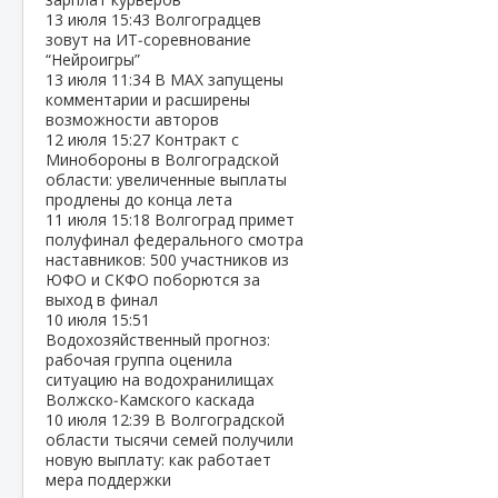
13 июля
15:43
Волгоградцев
зовут на ИТ‑соревнование
“Нейроигры”
13 июля
11:34
В МАХ запущены
комментарии и расширены
возможности авторов
12 июля
15:27
Контракт с
Минобороны в Волгоградской
области: увеличенные выплаты
продлены до конца лета
11 июля
15:18
Волгоград примет
полуфинал федерального смотра
наставников: 500 участников из
ЮФО и СКФО поборются за
выход в финал
10 июля
15:51
Водохозяйственный прогноз:
рабочая группа оценила
ситуацию на водохранилищах
Волжско‑Камского каскада
10 июля
12:39
В Волгоградской
области тысячи семей получили
новую выплату: как работает
мера поддержки