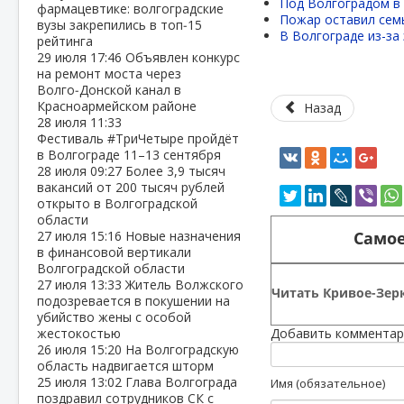
Под Волгоградом в
фармацевтике: волгоградские
Пожар оставил семь
вузы закрепились в топ‑15
В Волгограде из-за
рейтинга
29 июля
17:46
Объявлен конкурс
на ремонт моста через
Волго‑Донской канал в
Красноармейском районе
Назад
28 июля
11:33
Фестиваль #ТриЧетыре пройдёт
в Волгограде 11–13 сентября
28 июля
09:27
Более 3,9 тысяч
вакансий от 200 тысяч рублей
открыто в Волгоградской
области
Самое
27 июля
15:16
Новые назначения
в финансовой вертикали
Волгоградской области
27 июля
13:33
Житель Волжского
Читать Кривое-Зерк
подозревается в покушении на
убийство жены с особой
жестокостью
Добавить комментар
26 июля
15:20
На Волгоградскую
область надвигается шторм
25 июля
13:02
Глава Волгограда
Имя (обязательное)
поздравил сотрудников СК с