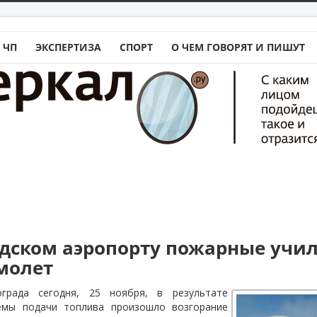
 ЧП
ЭКСПЕРТИЗА
СПОРТ
О ЧЕМ ГОВОРЯТ И ПИШУТ
адском аэропорту пожарные учи
молет
града сегодня, 25 ноября, в результате
темы подачи топлива произошло возгорание