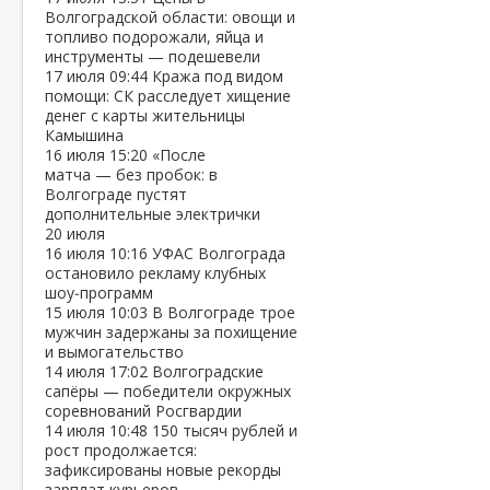
Волгоградской области: овощи и
топливо подорожали, яйца и
инструменты — подешевели
17 июля
09:44
Кража под видом
помощи: СК расследует хищение
денег с карты жительницы
Камышина
16 июля
15:20
«После
матча — без пробок: в
Волгограде пустят
дополнительные электрички
20 июля
16 июля
10:16
УФАС Волгограда
остановило рекламу клубных
шоу‑программ
15 июля
10:03
В Волгограде трое
мужчин задержаны за похищение
и вымогательство
14 июля
17:02
Волгоградские
сапёры — победители окружных
соревнований Росгвардии
14 июля
10:48
150 тысяч рублей и
рост продолжается:
зафиксированы новые рекорды
зарплат курьеров