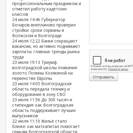
профессиональным праздником и
отметил работу кадетских
классов
24 июля
14:46
Губернатор
Бочаров внепланово проверил
стройки: сроки сорваны в
Волжском и Волгограде
24 июля
12:22
Банки сокращают
вакансии, но активно поднимают
зарплаты: главные тренды рынка
труда
23 июля
19:13
Триумф
волгоградской школы плавания:
золото Полины Козякиной на
Отправить
первенстве Европы
23 июля
14:05
Волгоградская
область передала технику и
оборудование в зону СВО
23 июля
11:56
До 300 тысяч и
стипендия: как Волгоградская
область поддерживает лучших
выпускников
22 июля
11:10
Жильё стало
ближе: как маткапитал помогает
семьям Волгоградской области