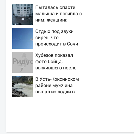
Пыталась спасти
малыша и погибла с
ним: женщина
разбилась
Отдых под звуки
насмерть на глазах
сирен: что
у детей 06/08/2026
происходит в Сочи
– Новости
на фоне
Хубезов показал
массированных
фото бойца,
атак беспилотников
выжившего после
медведя и молнии
В Усть-Коксинском
районе мужчина
выпал из лодки в
Катунь и пропал