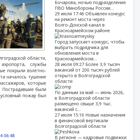
Бочарова, ночью подразделения
ПВО Минобороны России…
29 июля
17:46
Объявлен конкурс
на ремонт моста через
Волго‑Донской канал в
Красноармейском районе
Город запускает конкурс, чтобы
выбрать подрядчика для
обновления моста в
гоградской области,
Красноармейском…
аэропорта, службы
28 июля
09:27
Более 3,9 тысяч
вакансий от 200 тысяч рублей
ые покрыли взлётно-
открыто в Волгоградской
ёта началось тушение
области
пассажиров, которые
. Пострадавшие были
По данным за май — июнь 2026,
 условный пожар был
в Волгоградской области
размещено свыше 3,9 тыс.
вакансий с…
27 июля
15:16
Новые назначения
в финансовой вертикали
Волгоградской области
4 06:48
В регионе — кадровые подвижки: