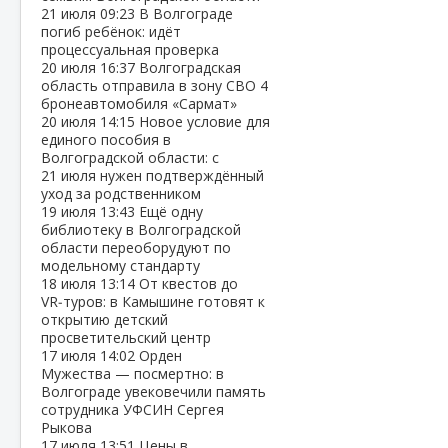
21 июля
09:23
В Волгограде
погиб ребёнок: идёт
процессуальная проверка
20 июля
16:37
Волгоградская
область отправила в зону СВО 4
бронеавтомобиля «Сармат»
20 июля
14:15
Новое условие для
единого пособия в
Волгоградской области: с
21 июля нужен подтверждённый
уход за родственником
19 июля
13:43
Ещё одну
библиотеку в Волгоградской
области переоборудуют по
модельному стандарту
18 июля
13:14
От квестов до
VR‑туров: в Камышине готовят к
открытию детский
просветительский центр
17 июля
14:02
Орден
Мужества — посмертно: в
Волгограде увековечили память
сотрудника УФСИН Сергея
Рыкова
17 июля
13:51
Цены в