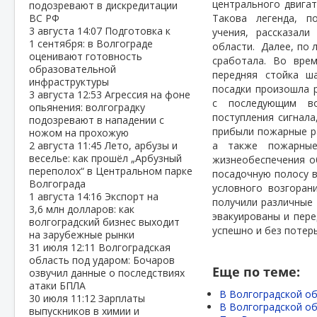
центрального двигат
подозревают в дискредитации
ВС РФ
Такова легенда, п
3 августа
14:07
Подготовка к
учения, рассказал
1 сентября: в Волгограде
области.
Далее, по 
оценивают готовность
сработала. Во вре
образовательной
передняя стойка ш
инфраструктуры
посадки произошла 
3 августа
12:53
Агрессия на фоне
с последующим во
опьянения: волгоградку
поступления сигнала
подозревают в нападении с
прибыли пожарные р
ножом на прохожую
2 августа
11:45
Лето, арбузы и
а также пожарные
веселье: как прошёл „Арбузный
жизнеобеспечения о
переполох“ в Центральном парке
посадочную полосу в
Волгограда
условного возгоран
1 августа
14:16
Экспорт на
получили различные
3,6 млн долларов: как
эвакуированы и пер
волгоградский бизнес выходит
успешно и без потер
на зарубежные рынки
31 июля
12:11
Волгоградская
область под ударом: Бочаров
Еще по теме:
озвучил данные о последствиях
атаки БПЛА
В Волгоградской об
30 июля
11:12
Зарплаты
В Волгоградской об
выпускников в химии и