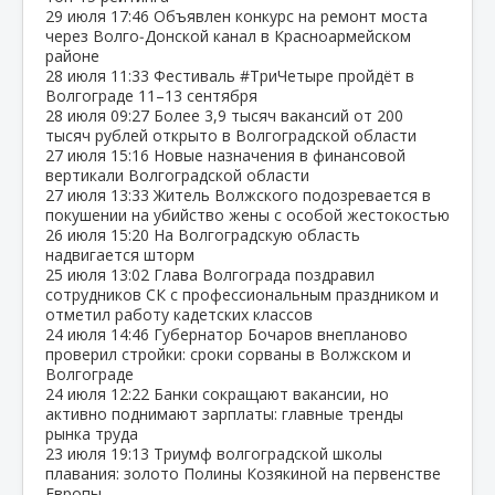
29 июля
17:46
Объявлен конкурс на ремонт моста
через Волго‑Донской канал в Красноармейском
районе
28 июля
11:33
Фестиваль #ТриЧетыре пройдёт в
Волгограде 11–13 сентября
28 июля
09:27
Более 3,9 тысяч вакансий от 200
тысяч рублей открыто в Волгоградской области
27 июля
15:16
Новые назначения в финансовой
вертикали Волгоградской области
27 июля
13:33
Житель Волжского подозревается в
покушении на убийство жены с особой жестокостью
26 июля
15:20
На Волгоградскую область
надвигается шторм
25 июля
13:02
Глава Волгограда поздравил
сотрудников СК с профессиональным праздником и
отметил работу кадетских классов
24 июля
14:46
Губернатор Бочаров внепланово
проверил стройки: сроки сорваны в Волжском и
Волгограде
24 июля
12:22
Банки сокращают вакансии, но
активно поднимают зарплаты: главные тренды
рынка труда
23 июля
19:13
Триумф волгоградской школы
плавания: золото Полины Козякиной на первенстве
Европы