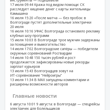
инструменты — подешевели
17 июля
09:44
Кража под видом помощи: СК
расследует хищение денег с карты жительницы
Камышина
16 июля
15:20
«После матча — без пробок: в
Волгограде пустят дополнительные электрички
20 июля
16 июля
10:16
УФАС Волгограда остановило рекламу
клубных шоу‑программ
15 июля
10:03
В Волгограде трое мужчин задержаны
за похищение и вымогательство
14 июля
17:02
Волгоградские сапёры — победители
окружных соревнований Росгвардии
14 июля
10:48
150 тысяч рублей и рост
продолжается: зафиксированы новые рекорды
зарплат курьеров
13 июля
15:43
Волгоградцев зовут на
ИТ‑соревнование “Нейроигры”
13 июля
11:34
В МАХ запущены комментарии и
расширены возможности авторов
Главные новости
6 августа
10:01
9 августа: в Волгограде — спецрейсы
электричек для болельщиков