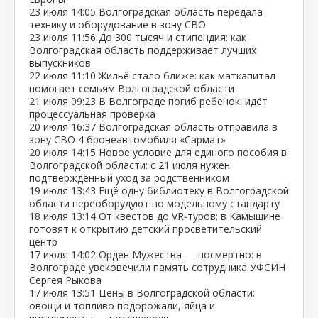
23 июля
14:05
Волгоградская область передала
технику и оборудование в зону СВО
23 июля
11:56
До 300 тысяч и стипендия: как
Волгоградская область поддерживает лучших
выпускников
22 июля
11:10
Жильё стало ближе: как маткапитал
помогает семьям Волгоградской области
21 июля
09:23
В Волгограде погиб ребёнок: идёт
процессуальная проверка
20 июля
16:37
Волгоградская область отправила в
зону СВО 4 бронеавтомобиля «Сармат»
20 июля
14:15
Новое условие для единого пособия в
Волгоградской области: с 21 июля нужен
подтверждённый уход за родственником
19 июля
13:43
Ещё одну библиотеку в Волгоградской
области переоборудуют по модельному стандарту
18 июля
13:14
От квестов до VR‑туров: в Камышине
готовят к открытию детский просветительский
центр
17 июля
14:02
Орден Мужества — посмертно: в
Волгограде увековечили память сотрудника УФСИН
Сергея Рыкова
17 июля
13:51
Цены в Волгоградской области:
овощи и топливо подорожали, яйца и