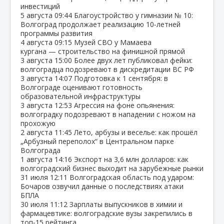
инвестиций
5 августа
09:44
Благоустройство у гимназии № 10:
Волгоград продолжает реализацию 10‑летней
программы развития
4 августа
09:15
Музей СВО у Мамаева
кургана — строительство на финишной прямой
3 августа
15:00
Более двух лет публиковал фейки:
волгоградца подозревают в дискредитации ВС РФ
3 августа
14:07
Подготовка к 1 сентября: в
Волгограде оценивают готовность
образовательной инфраструктуры
3 августа
12:53
Агрессия на фоне опьянения:
волгоградку подозревают в нападении с ножом на
прохожую
2 августа
11:45
Лето, арбузы и веселье: как прошёл
„Арбузный переполох“ в Центральном парке
Волгограда
1 августа
14:16
Экспорт на 3,6 млн долларов: как
волгоградский бизнес выходит на зарубежные рынки
31 июля
12:11
Волгоградская область под ударом:
Бочаров озвучил данные о последствиях атаки
БПЛА
30 июля
11:12
Зарплаты выпускников в химии и
фармацевтике: волгоградские вузы закрепились в
топ‑15 рейтинга