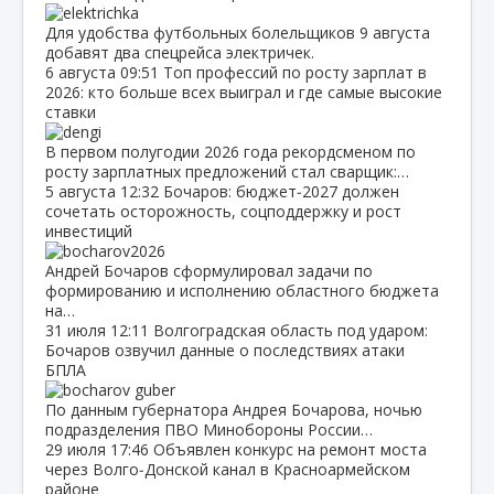
Для удобства футбольных болельщиков 9 августа
добавят два спецрейса электричек.
6 августа
09:51
Топ профессий по росту зарплат в
2026: кто больше всех выиграл и где самые высокие
ставки
В первом полугодии 2026 года рекордсменом по
росту зарплатных предложений стал сварщик:…
5 августа
12:32
Бочаров: бюджет‑2027 должен
сочетать осторожность, соцподдержку и рост
инвестиций
Андрей Бочаров сформулировал задачи по
формированию и исполнению областного бюджета
на…
31 июля
12:11
Волгоградская область под ударом:
Бочаров озвучил данные о последствиях атаки
БПЛА
По данным губернатора Андрея Бочарова, ночью
подразделения ПВО Минобороны России…
29 июля
17:46
Объявлен конкурс на ремонт моста
через Волго‑Донской канал в Красноармейском
районе