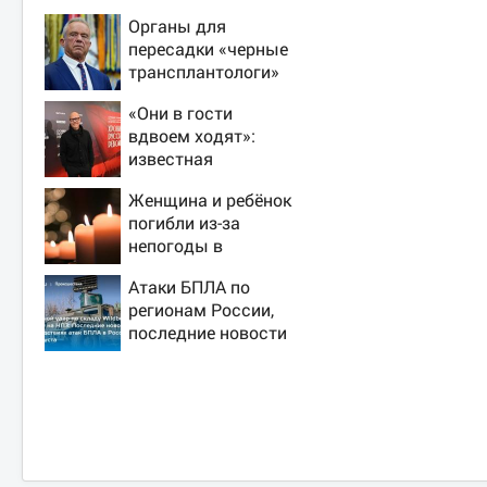
Органы для
пересадки «черные
трансплантологи»
извлекали у еще
«Они в гости
живых пациентов
вдвоем ходят»:
известная
журналистка
Женщина и ребёнок
подтвердила роман
погибли из-за
Бондарчука и
непогоды в
Исаковой
Смоленске
Атаки БПЛА по
регионам России,
последние новости
на 7 августа 2026:
последствия, атаки
на склады
Wildberries,
состояние
пострадавших