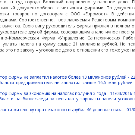
сти, в суд города Волжский направлено уголовное дело. П
ктивный документооборот с четырьмя фирмами. По документ
возки товаров по договорам с ООО «Евромост». В действит
жданами. Соответственно,
возглавляемая Решетовым компани
х вычетов. Свою вину руководитель фирмы признал в полном о
руководителе другой фирмы, совершившим аналогичное престу
нно-Коммерческая Фирма «Управление Сантехнических Работ
т уплаты налога на сумму свыше 21 миллиона рублей. Но те
за это по закону – уголовное дело в отношении его тоже уже н
тор фирмы не заплатил налогов более 13 миллионов рублей -
22
бласти предприниматель не заплатил свыше 16,5 млн рублей
тор фирмы за экономию на налогах получил 3 года -
11/03/2016 
бласти на бизнес-леди за невыплату зарплаты завели уголов
ласти житель хутора незаконно вырубил 46 деревьев вяза -
01/