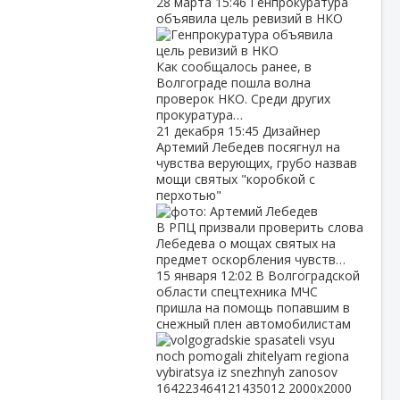
28 марта
15:46
Генпрокуратура
объявила цель ревизий в НКО
Как сообщалось ранее, в
Волгограде пошла волна
проверок НКО. Среди других
прокуратура…
21 декабря
15:45
Дизайнер
Артемий Лебедев посягнул на
чувства верующих, грубо назвав
мощи святых "коробкой с
перхотью"
В РПЦ призвали проверить слова
Лебедева о мощах святых на
предмет оскорбления чувств…
15 января
12:02
В Волгоградской
области спецтехника МЧС
пришла на помощь попавшим в
снежный плен автомобилистам