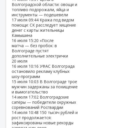
Волгоградской области: овощи и
топливо подорожали, яйца и
инструменты — подешевели
17 июля
09:44
Кража под видом
помощи: СК расследует хищение
денег с карты жительницы
Камышина
16 июля
15:20
«После
матча — без пробок: в
Волгограде пустят
дополнительные электрички
20 июля
16 июля
10:16
УФАС Волгограда
остановило рекламу клубных
шоу‑программ
15 июля
10:03
В Волгограде трое
мужчин задержаны за похищение
и вымогательство
14 июля
17:02
Волгоградские
сапёры — победители окружных
соревнований Росгвардии
14 июля
10:48
150 тысяч рублей и
рост продолжается:
зафиксированы новые рекорды
зарплат курьеров