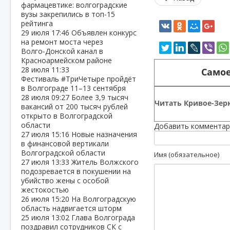
фармацевтике: волгоградские
вузы закрепились в топ‑15
рейтинга
29 июля
17:46
Объявлен конкурс
на ремонт моста через
Волго‑Донской канал в
Красноармейском районе
28 июля
11:33
Самое
Фестиваль #ТриЧетыре пройдёт
в Волгограде 11–13 сентября
28 июля
09:27
Более 3,9 тысяч
Читать Кривое-Зерк
вакансий от 200 тысяч рублей
открыто в Волгоградской
области
Добавить комментар
27 июля
15:16
Новые назначения
в финансовой вертикали
Волгоградской области
Имя (обязательное)
27 июля
13:33
Житель Волжского
подозревается в покушении на
убийство жены с особой
жестокостью
26 июля
15:20
На Волгоградскую
область надвигается шторм
25 июля
13:02
Глава Волгограда
поздравил сотрудников СК с