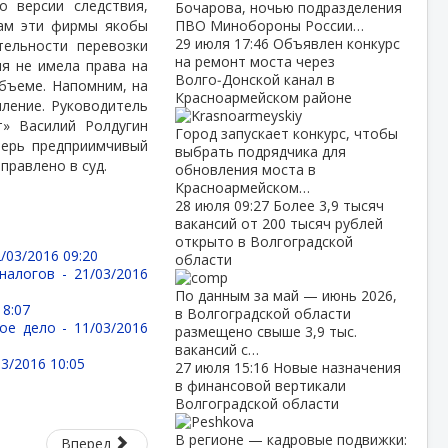
о версии следствия,
Бочарова, ночью подразделения
ам эти фирмы якобы
ПВО Минобороны России…
29 июля
17:46
Объявлен конкурс
ельности перевозки
на ремонт моста через
я не имела права на
Волго‑Донской канал в
бъеме. Напомним, на
Красноармейском районе
пление. Руководитель
» Василий Ролдугин
Город запускает конкурс, чтобы
перь предприимчивый
выбрать подрядчика для
аправлено в суд.
обновления моста в
Красноармейском…
28 июля
09:27
Более 3,9 тысяч
вакансий от 200 тысяч рублей
открыто в Волгоградской
/03/2016 09:20
области
 налогов -
21/03/2016
По данным за май — июнь 2026,
18:07
в Волгоградской области
ное дело -
11/03/2016
размещено свыше 3,9 тыс.
вакансий с…
03/2016 10:05
27 июля
15:16
Новые назначения
в финансовой вертикали
Волгоградской области
В регионе — кадровые подвижки:
Вперед