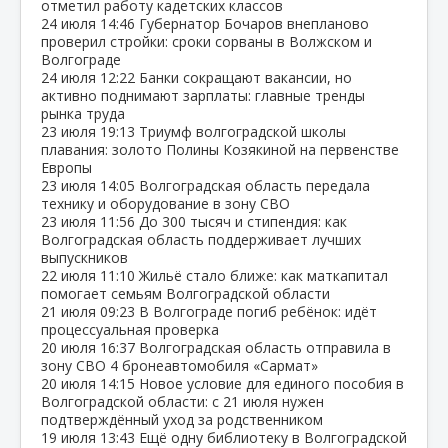
отметил работу кадетских классов
24 июля
14:46
Губернатор Бочаров внепланово
проверил стройки: сроки сорваны в Волжском и
Волгограде
24 июля
12:22
Банки сокращают вакансии, но
активно поднимают зарплаты: главные тренды
рынка труда
23 июля
19:13
Триумф волгоградской школы
плавания: золото Полины Козякиной на первенстве
Европы
23 июля
14:05
Волгоградская область передала
технику и оборудование в зону СВО
23 июля
11:56
До 300 тысяч и стипендия: как
Волгоградская область поддерживает лучших
выпускников
22 июля
11:10
Жильё стало ближе: как маткапитал
помогает семьям Волгоградской области
21 июля
09:23
В Волгограде погиб ребёнок: идёт
процессуальная проверка
20 июля
16:37
Волгоградская область отправила в
зону СВО 4 бронеавтомобиля «Сармат»
20 июля
14:15
Новое условие для единого пособия в
Волгоградской области: с 21 июля нужен
подтверждённый уход за родственником
19 июля
13:43
Ещё одну библиотеку в Волгоградской