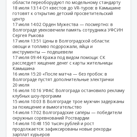
области переоборудуют по модельному стандарту
18 июля
13:14
От квестов до VR‑туров: в Камышине
готовят к открытию детский просветительский
центр
17 июля
14:02
Орден Мужества — посмертно: в
Волгограде увековечили память сотрудника УФСИН
Сергея Рыкова
17 июля
13:51
Цены в Волгоградской области:
овощи и топливо подорожали, яйца и
инструменты — подешевели
17 июля
09:44
Кража под видом помощи: СК
расследует хищение денег с карты жительницы
Камышина
16 июля
15:20
«После матча — без пробок: в
Волгограде пустят дополнительные электрички
20 июля
16 июля
10:16
УФАС Волгограда остановило рекламу
клубных шоу‑программ
15 июля
10:03
В Волгограде трое мужчин задержаны
за похищение и вымогательство
14 июля
17:02
Волгоградские сапёры — победители
окружных соревнований Росгвардии
14 июля
10:48
150 тысяч рублей и рост
продолжается: зафиксированы новые рекорды
зарплат курьеров