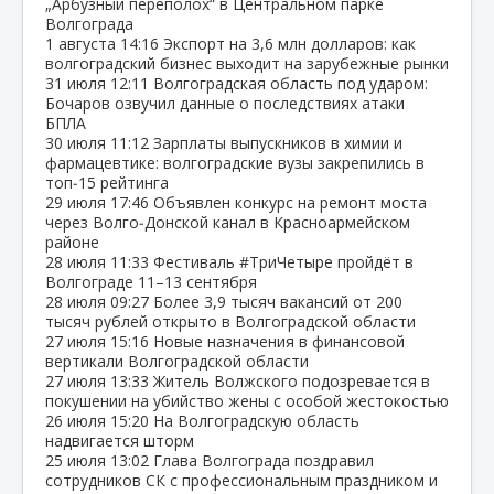
„Арбузный переполох“ в Центральном парке
Волгограда
1 августа
14:16
Экспорт на 3,6 млн долларов: как
волгоградский бизнес выходит на зарубежные рынки
31 июля
12:11
Волгоградская область под ударом:
Бочаров озвучил данные о последствиях атаки
БПЛА
30 июля
11:12
Зарплаты выпускников в химии и
фармацевтике: волгоградские вузы закрепились в
топ‑15 рейтинга
29 июля
17:46
Объявлен конкурс на ремонт моста
через Волго‑Донской канал в Красноармейском
районе
28 июля
11:33
Фестиваль #ТриЧетыре пройдёт в
Волгограде 11–13 сентября
28 июля
09:27
Более 3,9 тысяч вакансий от 200
тысяч рублей открыто в Волгоградской области
27 июля
15:16
Новые назначения в финансовой
вертикали Волгоградской области
27 июля
13:33
Житель Волжского подозревается в
покушении на убийство жены с особой жестокостью
26 июля
15:20
На Волгоградскую область
надвигается шторм
25 июля
13:02
Глава Волгограда поздравил
сотрудников СК с профессиональным праздником и