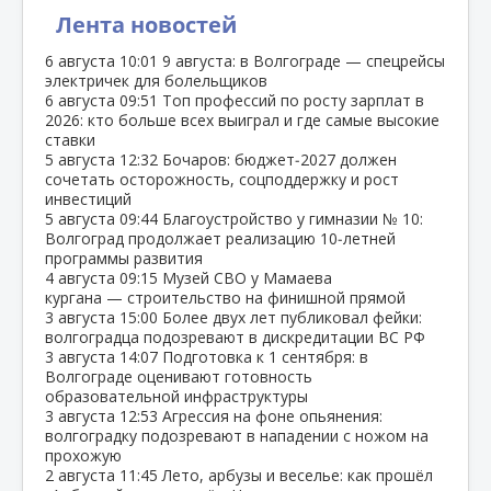
Лента новостей
6 августа
10:01
9 августа: в Волгограде — спецрейсы
электричек для болельщиков
6 августа
09:51
Топ профессий по росту зарплат в
2026: кто больше всех выиграл и где самые высокие
ставки
5 августа
12:32
Бочаров: бюджет‑2027 должен
сочетать осторожность, соцподдержку и рост
инвестиций
5 августа
09:44
Благоустройство у гимназии № 10:
Волгоград продолжает реализацию 10‑летней
программы развития
4 августа
09:15
Музей СВО у Мамаева
кургана — строительство на финишной прямой
3 августа
15:00
Более двух лет публиковал фейки:
волгоградца подозревают в дискредитации ВС РФ
3 августа
14:07
Подготовка к 1 сентября: в
Волгограде оценивают готовность
образовательной инфраструктуры
3 августа
12:53
Агрессия на фоне опьянения:
волгоградку подозревают в нападении с ножом на
прохожую
2 августа
11:45
Лето, арбузы и веселье: как прошёл