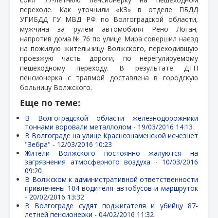
переходе. Как уточнили «КЗ» в отделе ПБДД
УГИБДД ГУ МВД РФ по Волгоградской области,
мужчина за рулем автомобиля Рено Логан,
напротив дома № 76 по улице Мира совершил наезд
на пожилую жительницу Волжского, переходившую
проезжую часть дороги, по нерегулируемому
пешеходному переходу. В результате ДТП
пенсионерка с травмой доставлена в городскую
больницу Волжского.
Еще по теме:
В Волгоградской области железнодорожники
тоннами воровали металлолом -
19/03/2016 14:13
В Волгограде на улице Краснознаменской исчезнет
"Зебра" -
12/03/2016 10:23
Жители Волжского постоянно жалуются на
загрязнения атмосферного воздуха -
10/03/2016
09:20
В Волжском к административной ответственности
привлечены 104 водителя автобусов и маршруток
-
20/02/2016 13:32
В Волгограде судят поджигателя и убийцу 87-
летней пенсионерки -
04/02/2016 11:32