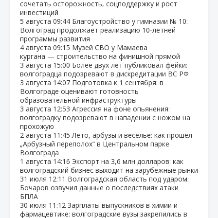
сочетать осторожность, соцподдержку и рост
инвестиций
5 августа
09:44
Благоустройство у гимназии № 10:
Волгоград продолжает реализацию 10‑летней
программы развития
4 августа
09:15
Музей СВО у Мамаева
кургана — строительство на финишной прямой
3 августа
15:00
Более двух лет публиковал фейки:
волгоградца подозревают в дискредитации ВС РФ
3 августа
14:07
Подготовка к 1 сентября: в
Волгограде оценивают готовность
образовательной инфраструктуры
3 августа
12:53
Агрессия на фоне опьянения:
волгоградку подозревают в нападении с ножом на
прохожую
2 августа
11:45
Лето, арбузы и веселье: как прошёл
„Арбузный переполох“ в Центральном парке
Волгограда
1 августа
14:16
Экспорт на 3,6 млн долларов: как
волгоградский бизнес выходит на зарубежные рынки
31 июля
12:11
Волгоградская область под ударом:
Бочаров озвучил данные о последствиях атаки
БПЛА
30 июля
11:12
Зарплаты выпускников в химии и
фармацевтике: волгоградские вузы закрепились в