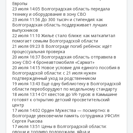
Европы
23 июля
14:05
Волгоградская область передала
технику и оборудование в зону СВО
23 июля
11:56
До 300 тысяч и стипендия: как
Волгоградская область поддерживает лучших
выпускников
22 июля
11:10
Жильё стало ближе: как маткапитал
помогает семьям Волгоградской области
21 июля
09:23
В Волгограде погиб ребёнок: идёт
процессуальная проверка
20 июля
16:37
Волгоградская область отправила в
зону СВО 4 бронеавтомобиля «Сармат»
20 июля
14:15
Новое условие для единого пособия в
Волгоградской области: с 21 июля нужен
подтверждённый уход за родственником
19 июля
13:43
Ещё одну библиотеку в Волгоградской
области переоборудуют по модельному стандарту
18 июля
13:14
От квестов до VR‑туров: в Камышине
готовят к открытию детский просветительский
центр
17 июля
14:02
Орден Мужества — посмертно: в
Волгограде увековечили память сотрудника УФСИН
Сергея Рыкова
17 июля
13:51
Цены в Волгоградской области:
овощи и топливо подорожали, яйца и