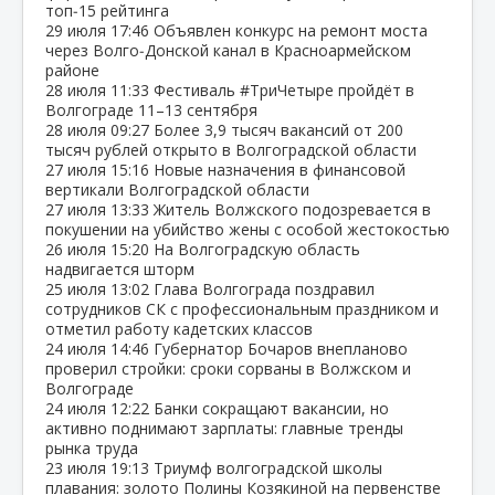
топ‑15 рейтинга
29 июля
17:46
Объявлен конкурс на ремонт моста
через Волго‑Донской канал в Красноармейском
районе
28 июля
11:33
Фестиваль #ТриЧетыре пройдёт в
Волгограде 11–13 сентября
28 июля
09:27
Более 3,9 тысяч вакансий от 200
тысяч рублей открыто в Волгоградской области
27 июля
15:16
Новые назначения в финансовой
вертикали Волгоградской области
27 июля
13:33
Житель Волжского подозревается в
покушении на убийство жены с особой жестокостью
26 июля
15:20
На Волгоградскую область
надвигается шторм
25 июля
13:02
Глава Волгограда поздравил
сотрудников СК с профессиональным праздником и
отметил работу кадетских классов
24 июля
14:46
Губернатор Бочаров внепланово
проверил стройки: сроки сорваны в Волжском и
Волгограде
24 июля
12:22
Банки сокращают вакансии, но
активно поднимают зарплаты: главные тренды
рынка труда
23 июля
19:13
Триумф волгоградской школы
плавания: золото Полины Козякиной на первенстве