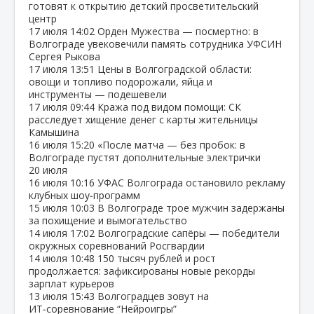
готовят к открытию детский просветительский
центр
17 июля
14:02
Орден Мужества — посмертно: в
Волгограде увековечили память сотрудника УФСИН
Сергея Рыкова
17 июля
13:51
Цены в Волгоградской области:
овощи и топливо подорожали, яйца и
инструменты — подешевели
17 июля
09:44
Кража под видом помощи: СК
расследует хищение денег с карты жительницы
Камышина
16 июля
15:20
«После матча — без пробок: в
Волгограде пустят дополнительные электрички
20 июля
16 июля
10:16
УФАС Волгограда остановило рекламу
клубных шоу‑программ
15 июля
10:03
В Волгограде трое мужчин задержаны
за похищение и вымогательство
14 июля
17:02
Волгоградские сапёры — победители
окружных соревнований Росгвардии
14 июля
10:48
150 тысяч рублей и рост
продолжается: зафиксированы новые рекорды
зарплат курьеров
13 июля
15:43
Волгоградцев зовут на
ИТ‑соревнование “Нейроигры”