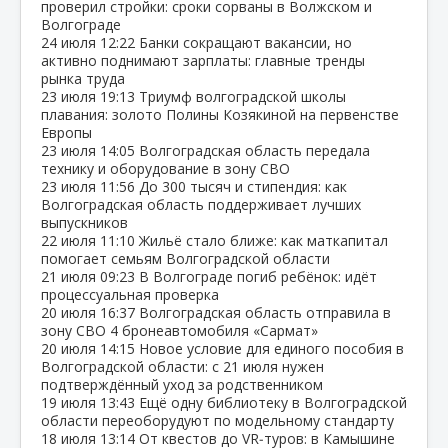
проверил стройки: сроки сорваны в Волжском и
Волгограде
24 июля
12:22
Банки сокращают вакансии, но
активно поднимают зарплаты: главные тренды
рынка труда
23 июля
19:13
Триумф волгоградской школы
плавания: золото Полины Козякиной на первенстве
Европы
23 июля
14:05
Волгоградская область передала
технику и оборудование в зону СВО
23 июля
11:56
До 300 тысяч и стипендия: как
Волгоградская область поддерживает лучших
выпускников
22 июля
11:10
Жильё стало ближе: как маткапитал
помогает семьям Волгоградской области
21 июля
09:23
В Волгограде погиб ребёнок: идёт
процессуальная проверка
20 июля
16:37
Волгоградская область отправила в
зону СВО 4 бронеавтомобиля «Сармат»
20 июля
14:15
Новое условие для единого пособия в
Волгоградской области: с 21 июля нужен
подтверждённый уход за родственником
19 июля
13:43
Ещё одну библиотеку в Волгоградской
области переоборудуют по модельному стандарту
18 июля
13:14
От квестов до VR‑туров: в Камышине