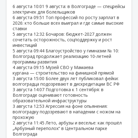
6 августа
10:01
9 августа: в Волгограде — спецрейсы
электричек для болельщиков
6 августа
09:51
Топ профессий по росту зарплат в
2026: кто больше всех выиграл и где самые высокие
ставки
5 августа
12:32
Бочаров: бюджет‑2027 должен
сочетать осторожность, соцподдержку и рост
инвестиций
5 августа
09:44
Благоустройство у гимназии № 10:
Волгоград продолжает реализацию 10‑летней
программы развития
4 августа
09:15
Музей СВО у Мамаева
кургана — строительство на финишной прямой
3 августа
15:00
Более двух лет публиковал фейки:
волгоградца подозревают в дискредитации ВС РФ
3 августа
14:07
Подготовка к 1 сентября: в
Волгограде оценивают готовность
образовательной инфраструктуры
3 августа
12:53
Агрессия на фоне опьянения:
волгоградку подозревают в нападении с ножом на
прохожую
2 августа
11:45
Лето, арбузы и веселье: как прошёл
„Арбузный переполох“ в Центральном парке
Волгограда