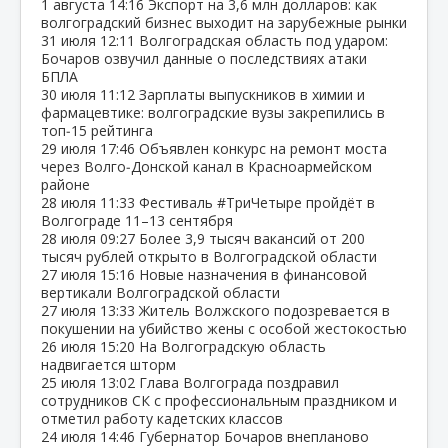
1 августа
14:16
Экспорт на 3,6 млн долларов: как
волгоградский бизнес выходит на зарубежные рынки
31 июля
12:11
Волгоградская область под ударом:
Бочаров озвучил данные о последствиях атаки
БПЛА
30 июля
11:12
Зарплаты выпускников в химии и
фармацевтике: волгоградские вузы закрепились в
топ‑15 рейтинга
29 июля
17:46
Объявлен конкурс на ремонт моста
через Волго‑Донской канал в Красноармейском
районе
28 июля
11:33
Фестиваль #ТриЧетыре пройдёт в
Волгограде 11–13 сентября
28 июля
09:27
Более 3,9 тысяч вакансий от 200
тысяч рублей открыто в Волгоградской области
27 июля
15:16
Новые назначения в финансовой
вертикали Волгоградской области
27 июля
13:33
Житель Волжского подозревается в
покушении на убийство жены с особой жестокостью
26 июля
15:20
На Волгоградскую область
надвигается шторм
25 июля
13:02
Глава Волгограда поздравил
сотрудников СК с профессиональным праздником и
отметил работу кадетских классов
24 июля
14:46
Губернатор Бочаров внепланово