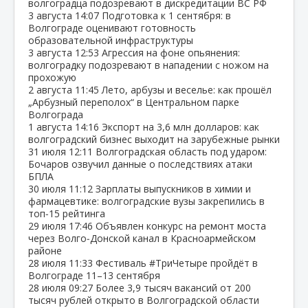
волгоградца подозревают в дискредитации ВС РФ
3 августа
14:07
Подготовка к 1 сентября: в
Волгограде оценивают готовность
образовательной инфраструктуры
3 августа
12:53
Агрессия на фоне опьянения:
волгоградку подозревают в нападении с ножом на
прохожую
2 августа
11:45
Лето, арбузы и веселье: как прошёл
„Арбузный переполох“ в Центральном парке
Волгограда
1 августа
14:16
Экспорт на 3,6 млн долларов: как
волгоградский бизнес выходит на зарубежные рынки
31 июля
12:11
Волгоградская область под ударом:
Бочаров озвучил данные о последствиях атаки
БПЛА
30 июля
11:12
Зарплаты выпускников в химии и
фармацевтике: волгоградские вузы закрепились в
топ‑15 рейтинга
29 июля
17:46
Объявлен конкурс на ремонт моста
через Волго‑Донской канал в Красноармейском
районе
28 июля
11:33
Фестиваль #ТриЧетыре пройдёт в
Волгограде 11–13 сентября
28 июля
09:27
Более 3,9 тысяч вакансий от 200
тысяч рублей открыто в Волгоградской области