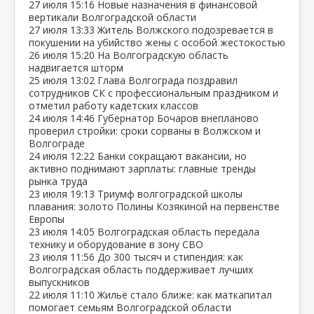
27 июля
15:16
Новые назначения в финансовой
вертикали Волгоградской области
27 июля
13:33
Житель Волжского подозревается в
покушении на убийство жены с особой жестокостью
26 июля
15:20
На Волгоградскую область
надвигается шторм
25 июля
13:02
Глава Волгограда поздравил
сотрудников СК с профессиональным праздником и
отметил работу кадетских классов
24 июля
14:46
Губернатор Бочаров внепланово
проверил стройки: сроки сорваны в Волжском и
Волгограде
24 июля
12:22
Банки сокращают вакансии, но
активно поднимают зарплаты: главные тренды
рынка труда
23 июля
19:13
Триумф волгоградской школы
плавания: золото Полины Козякиной на первенстве
Европы
23 июля
14:05
Волгоградская область передала
технику и оборудование в зону СВО
23 июля
11:56
До 300 тысяч и стипендия: как
Волгоградская область поддерживает лучших
выпускников
22 июля
11:10
Жильё стало ближе: как маткапитал
помогает семьям Волгоградской области