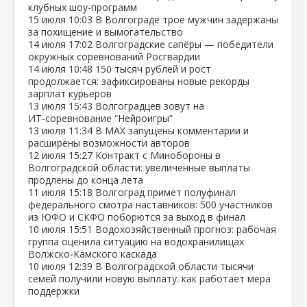
клубных шоу‑программ
15 июля
10:03
В Волгограде трое мужчин задержаны
за похищение и вымогательство
14 июля
17:02
Волгоградские сапёры — победители
окружных соревнований Росгвардии
14 июля
10:48
150 тысяч рублей и рост
продолжается: зафиксированы новые рекорды
зарплат курьеров
13 июля
15:43
Волгоградцев зовут на
ИТ‑соревнование “Нейроигры”
13 июля
11:34
В МАХ запущены комментарии и
расширены возможности авторов
12 июля
15:27
Контракт с Минобороны в
Волгоградской области: увеличенные выплаты
продлены до конца лета
11 июля
15:18
Волгоград примет полуфинал
федерального смотра наставников: 500 участников
из ЮФО и СКФО поборются за выход в финал
10 июля
15:51
Водохозяйственный прогноз: рабочая
группа оценила ситуацию на водохранилищах
Волжско‑Камского каскада
10 июля
12:39
В Волгоградской области тысячи
семей получили новую выплату: как работает мера
поддержки