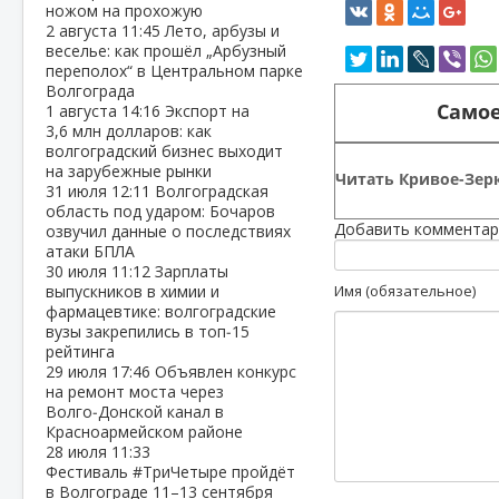
ножом на прохожую
2 августа
11:45
Лето, арбузы и
веселье: как прошёл „Арбузный
переполох“ в Центральном парке
Волгограда
Самое
1 августа
14:16
Экспорт на
3,6 млн долларов: как
волгоградский бизнес выходит
на зарубежные рынки
Читать Кривое-Зерк
31 июля
12:11
Волгоградская
область под ударом: Бочаров
Добавить комментар
озвучил данные о последствиях
атаки БПЛА
30 июля
11:12
Зарплаты
выпускников в химии и
Имя (обязательное)
фармацевтике: волгоградские
вузы закрепились в топ‑15
рейтинга
29 июля
17:46
Объявлен конкурс
на ремонт моста через
Волго‑Донской канал в
Красноармейском районе
28 июля
11:33
Фестиваль #ТриЧетыре пройдёт
в Волгограде 11–13 сентября