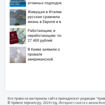
атомных подлодок
«окружает» Россию
Живущая в Италии
и Китай: это
русская сравнила
инструмент первого
жизнь в Европе и в
массированного
Крыму
удара
Работающим, и
неработающим: по
27 400 рублей
вручат пенсионерам
В Киеве заявили о
в сентябре -
провале
PrimaMedia.ru
американской
операции «Убей
лучника» против
России
Все права на материалы сайта принадлежат редакции "Крив
© Кривое зеркало.ру, 2024 год, И
нтернет-газета о жизни Волг