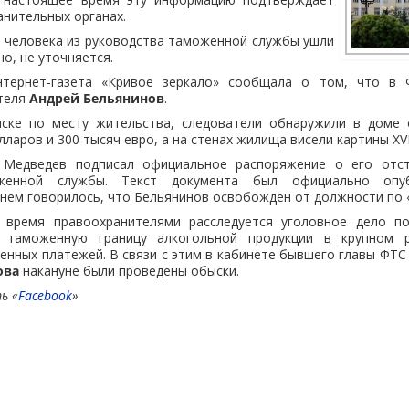
анительных органах.
 человека из руководства таможенной службы ушли
но, не уточняется.
нтернет-газета «Кривое зеркало» сообщала о том, что в
теля
Андрей Бельянинов
.
ыске по месту жительства, следователи обнаружили в доме
лларов и 300 тысяч евро, а на стенах жилища висели картины XVI
 Медведев подписал официальное распоряжение о его отст
женной службы. Текст документа был официально опу
 нем говорилось, что Бельянинов освобожден от должности по 
 время правоохранителями расследуется уголовное дело по
 таможенную границу алкогольной продукции в крупном 
нных платежей. В связи с этим в кабинете бывшего главы ФТС 
ова
накануне были проведены обыски.
ь «
Facebook
»