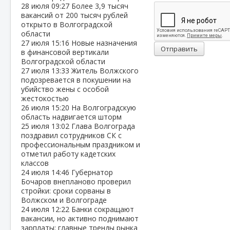
28 июля
09:27
Более 3,9 тысяч
вакансий от 200 тысяч рублей
открыто в Волгоградской
области
27 июля
15:16
Новые назначения
Отправить
в финансовой вертикали
Волгоградской области
27 июля
13:33
Житель Волжского
подозревается в покушении на
убийство жены с особой
жестокостью
26 июля
15:20
На Волгоградскую
область надвигается шторм
25 июля
13:02
Глава Волгограда
поздравил сотрудников СК с
профессиональным праздником и
отметил работу кадетских
классов
24 июля
14:46
Губернатор
Бочаров внепланово проверил
стройки: сроки сорваны в
Волжском и Волгограде
24 июля
12:22
Банки сокращают
вакансии, но активно поднимают
зарплаты: главные тренды рынка