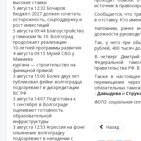
высокие ставки
источник в правоохр
5 августа
12:32
Бочаров:
бюджет‑2027 должен сочетать
Сообщается, что три
осторожность, соцподдержку и
в отставку. Кто имен
рост инвестиций
Напомним, ранее и
5 августа
09:44
Благоустройство
должности руководи
у гимназии № 10: Волгоград
продолжает реализацию
Так, у него при об
10‑летней программы развития
рублей, 400 тысяч до
4 августа
09:15
Музей СВО у
В четверг Дмитрий
Мамаева
Федеральной тамо
кургана — строительство на
правительства РФ. В
финишной прямой
3 августа
15:00
Более двух лет
Также в настоящее
публиковал фейки: волгоградца
перемещения через
подозревают в дискредитации
обязательных таможе
ВС РФ
-
Давыдова
и
Струк
3 августа
14:07
Подготовка к
ФОТО: социальная сет
1 сентября: в Волгограде
оценивают готовность
образовательной
инфраструктуры
3 августа
12:53
Агрессия на фоне
Назад
опьянения: волгоградку
подозревают в нападении с