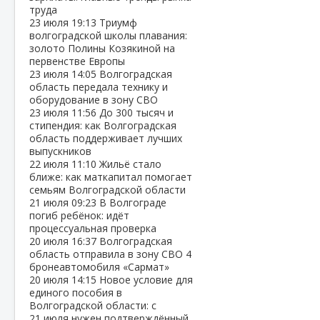
труда
23 июля
19:13
Триумф
волгоградской школы плавания:
золото Полины Козякиной на
первенстве Европы
23 июля
14:05
Волгоградская
область передала технику и
оборудование в зону СВО
23 июля
11:56
До 300 тысяч и
стипендия: как Волгоградская
область поддерживает лучших
выпускников
22 июля
11:10
Жильё стало
ближе: как маткапитал помогает
семьям Волгоградской области
21 июля
09:23
В Волгограде
погиб ребёнок: идёт
процессуальная проверка
20 июля
16:37
Волгоградская
область отправила в зону СВО 4
бронеавтомобиля «Сармат»
20 июля
14:15
Новое условие для
единого пособия в
Волгоградской области: с
21 июля нужен подтверждённый