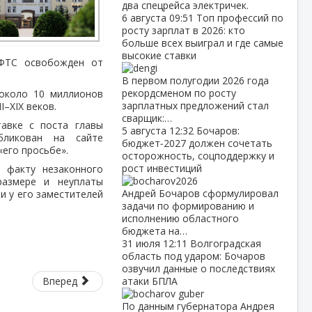
два спецрейса электричек.
6 августа
09:51
Топ профессий по
росту зарплат в 2026: кто
больше всех выиграл и где самые
высокие ставки
 ФТС освобожден от
В первом полугодии 2026 года
рекордсменом по росту
 около 10 миллионов
зарплатных предложений стал
I–XIX веков.
сварщик:…
авке с поста главы
5 августа
12:32
Бочаров:
бликован на сайте
бюджет‑2027 должен сочетать
«его просьбе».
осторожность, соцподдержку и
рост инвестиций
 факту незаконного
размере и неуплаты
Андрей Бочаров сформулировал
и у его заместителей
задачи по формированию и
исполнению областного
бюджета на…
31 июля
12:11
Волгоградская
область под ударом: Бочаров
озвучил данные о последствиях
Вперед
атаки БПЛА
По данным губернатора Андрея