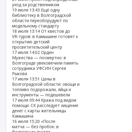
уход за родственником
19 июля
13:43
Ещё одну
библиотеку в Волгоградской
области переоборудуют по
модельному стандарту
18 июля
13:14
От квестов до
VR‑туров: в Камышине готовят к
открытию детский
просветительский центр
17 июля
14:02
Орден
Мужества — посмертно: в
Волгограде увековечили память
сотрудника УФСИН Сергея
Рыкова
17 июля
13:51
Цены в
Волгоградской области: овощи и
топливо подорожали, яйца и
инструменты — подешевели
17 июля
09:44
Кража под видом
помощи: СК расследует хищение
денег с карты жительницы
Камышина
16 июля
15:20
«После
матча — без пробок: в
Волгограде пустят