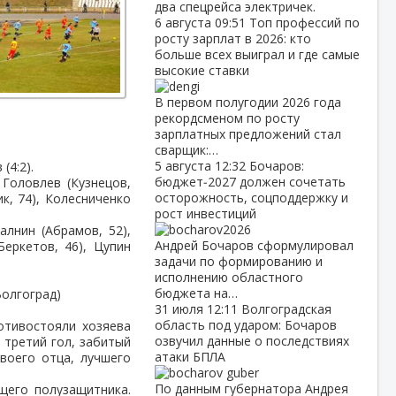
два спецрейса электричек.
6 августа
09:51
Топ профессий по
росту зарплат в 2026: кто
больше всех выиграл и где самые
высокие ставки
В первом полугодии 2026 года
рекордсменом по росту
зарплатных предложений стал
сварщик:…
5 августа
12:32
Бочаров:
(4:2).
бюджет‑2027 должен сочетать
 Головлев (Кузнецов,
осторожность, соцподдержку и
ик, 74), Колесниченко
рост инвестиций
алнин (Абрамов, 52),
Андрей Бочаров сформулировал
Беркетов, 46), Цупин
задачи по формированию и
исполнению областного
бюджета на…
Волгоград)
31 июля
12:11
Волгоградская
область под ударом: Бочаров
отивостояли хозяева
озвучил данные о последствиях
 третий гол, забитый
атаки БПЛА
воего отца, лучшего
По данным губернатора Андрея
ющего полузащитника.