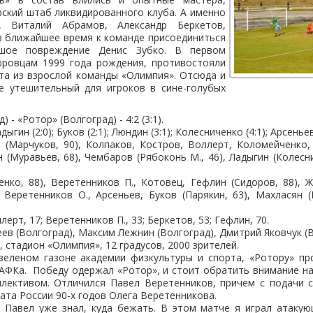
ский штаб ликвидированного клуба. А именно
, Виталий Абрамов, Александр Беркетов,
в ближайшее время к команде присоединиться
ьшое повреждение Денис Зубко. В первом
ровцам 1999 года рождения, противостояли
та из взрослой команды «Олимпия». Отсюда и
не утешительный для игроков в сине-голубых
 - «Ротор» (Волгоград) - 4:2 (3:1).
дыгин (2:0); Буков (2:1); Люндин (3:1); Колесниченко (4:1); Арсеньев 
 (Марчуков, 90), Колпаков, Костров, Воллерт, Коломейченко,
 (Муравьев, 68), Чембаров (Рябоконь М., 46), Ладыгин (Колесн
енко, 88), Веретенников П., Котовец, Гефлин (Сидоров, 88), Ж
, Веретенников О., Арсеньев, Буков (Парякин, 63), Махласян (
ерт, 17; Веретенников П., 33; Беркетов, 53; Гефлин, 70.
ев (Волгоград), Максим Лежнин (Волгоград), Дмитрий Яковчук (
, стадион «Олимпия», 12 градусов, 2000 зрителей.
зеленом газоне академии физкультуры и спорта, «Ротору» пр
ФКа. Победу одержал «Ротор», и стоит обратить внимание на
ллективом. Отличился Павел Веретенников, причем с подачи с
та России 90-х годов Олега Веретенникова.
а Павел уже знал, куда бежать. В этом матче я играл атаку