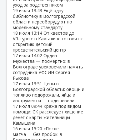
уход за родственником
19 июля
13:43
Ещё одну
библиотеку в Волгоградской
области переоборудуют по
модельному стандарту
18 июля
13:14
От квестов до
VR‑туров: в Камышине готовят к
открытию детский
просветительский центр
17 июля
14:02
Орден
Мужества — посмертно: в
Волгограде увековечили память
сотрудника УФСИН Сергея
Рыкова
17 июля
13:51
Цены в
Волгоградской области: овощи и
топливо подорожали, яйца и
инструменты — подешевели
17 июля
09:44
Кража под видом
помощи: СК расследует хищение
денег с карты жительницы
Камышина
16 июля
15:20
«После
матча — без пробок: в
Волгограде пустят