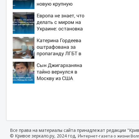
новую крупную
войну в Европе
Европа не знает, что
неизбежной
делать с миром на
Украине: остановка
боев грозит для нее
Катерина Гордеева
хаосом
оштрафована за
пропаганду ЛГБТ в
интернете - Новости
Сын Джигарханяна
на Вести.ru
тайно вернулся в
Москву из США
Все права на материалы сайта принадлежат редакции "Крив
© Кривое зеркало.ру, 2024 год, И
нтернет-газета о жизни Волг