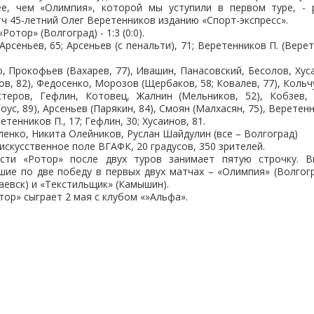
е, чем «Олимпия», которой мы уступили в первом туре, - 
тч 45-летний Олег Веретенников изданию «Спорт-экспресс».
Ротор» (Волгоград) - 1:3 (0:0).
 Арсеньев, 65; Арсеньев (с пенальти), 71; Веретенников П. (Верет
, Прокофьев (Вахарев, 77), Ивашин, Панасовский, Бесолов, Хуса
ов, 82), Федосенко, Морозов (Щербаков, 58; Ковалев, 77), Кольч
стеров, Гефлин, Котовец, Жалнин (Мельников, 52), Кобзев, Л
оус, 89), Арсеньев (Парякин, 84), Смоян (Малхасян, 75), Веретен
тенников П., 17; Гефлин, 30; Хусаинов, 81.
ленко, Никита Олейников, Руслан Шайдулин (все – Волгоград)
 искусственное поле ВГАФК, 20 градусов, 350 зрителей.
сти «Ротор» после двух туров занимает пятую строчку. В
ие по две победу в первых двух матчах – «Олимпия» (Волгог
аевск) и «Текстильщик» (Камышин).
ор» сыграет 2 мая с клубом «»Альфа».