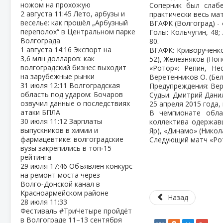
ножом на прохожую
Соперник был слабе
2 августа
11:45
Лето, арбузы и
практически весь ма
веселье: как прошёл „Арбузный
ВГАФК (Волгоград) - «
переполох“ в Центральном парке
Голы: Кольчугин, 48;
Волгограда
80.
1 августа
14:16
Экспорт на
ВГАФК: Криворученко
3,6 млн долларов: как
52), Железняков (Поп
волгоградский бизнес выходит
«Ротор»: Репин, Не
на зарубежные рынки
Веретенников О. (Бел
31 июля
12:11
Волгоградская
Предупреждения: Вере
область под ударом: Бочаров
Судьи: Дмитрий Дани
озвучил данные о последствиях
25 апреля 2015 года,
атаки БПЛА
В чемпионате обла
30 июля
11:12
Зарплаты
коллектива одержавш
выпускников в химии и
Яр), «Динамо» (Никол
фармацевтике: волгоградские
Следующий матч «Рот
вузы закрепились в топ‑15
рейтинга
29 июля
17:46
Объявлен конкурс
на ремонт моста через
Волго‑Донской канал в
Красноармейском районе
Назад
28 июля
11:33
Фестиваль #ТриЧетыре пройдёт
в Волгограде 11–13 сентября