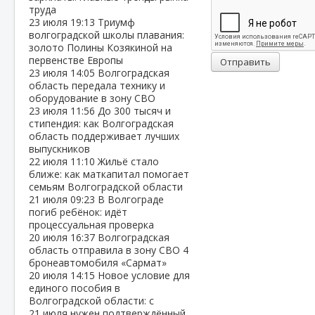
труда
23 июля
19:13
Триумф
волгоградской школы плавания:
золото Полины Козякиной на
первенстве Европы
Отправить
23 июля
14:05
Волгоградская
область передала технику и
оборудование в зону СВО
23 июля
11:56
До 300 тысяч и
стипендия: как Волгоградская
область поддерживает лучших
выпускников
22 июля
11:10
Жильё стало
ближе: как маткапитал помогает
семьям Волгоградской области
21 июля
09:23
В Волгограде
погиб ребёнок: идёт
процессуальная проверка
20 июля
16:37
Волгоградская
область отправила в зону СВО 4
бронеавтомобиля «Сармат»
20 июля
14:15
Новое условие для
единого пособия в
Волгоградской области: с
21 июля нужен подтверждённый