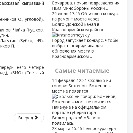
Бочарова, ночью подразделения
рассказал сыгравший
ПВО Минобороны России…
29 июля
17:46
Объявлен конкурс
на ремонт моста через
енников О., угловой),
Волго‑Донской канал в
Красноармейском районе
инов, Чайка (Кушхов,
угин.
Город запускает конкурс, чтобы
агутин (Зубко, 49),
выбрать подрядчика для
ников П.
обновления моста в
Красноармейском…
переди него четыре
Самые читаемые
рад), «БИО» (Светлый
14 февраля
12:21
Сколько ни
говори: Боженов, Боженов –
мост не появится
Накануне на официальном
портале губернатора
Вперед
Волгоградской области
появилась…
28 марта
15:46
Генпрокуратура