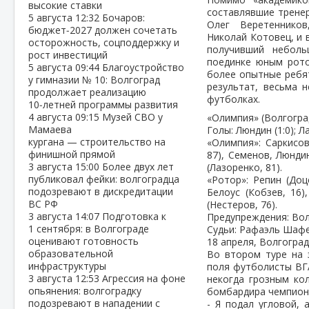
высокие ставки
составлявшие тренер
5 августа
12:32
Бочаров:
Олег Веретенников
бюджет‑2027 должен сочетать
Николай Котовец, и 
осторожность, соцподдержку и
получивший небол
рост инвестиций
поединке юным рото
5 августа
09:44
Благоустройство
более опытные ребя
у гимназии № 10: Волгоград
результат, весьма 
продолжает реализацию
футболках.
10‑летней программы развития
4 августа
09:15
Музей СВО у
«Олимпия» (Волгоград)
Мамаева
Голы: Люндин (1:0); Ла
кургана — строительство на
«Олимпия»: Саркисов
финишной прямой
87), Семенов, Люндин
3 августа
15:00
Более двух лет
(Лазоренко, 81).
публиковал фейки: волгоградца
«Ротор»: Репин (Доц
подозревают в дискредитации
Белоус (Кобзев, 16)
ВС РФ
(Нестеров, 76).
3 августа
14:07
Подготовка к
Предупреждения: Волл
1 сентября: в Волгограде
Судьи: Рафаэль Шафе
оценивают готовность
18 апреля, Волгоград
образовательной
Во втором туре на 
инфраструктуры
поля футболисты ВГА
3 августа
12:53
Агрессия на фоне
некогда грозным ко
опьянения: волгоградку
бомбардира чемпиона
подозревают в нападении с
- Я подал угловой, 