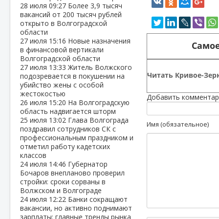
28 июля
09:27
Более 3,9 тысяч
вакансий от 200 тысяч рублей
открыто в Волгоградской
области
27 июля
15:16
Новые назначения
Самое
в финансовой вертикали
Волгоградской области
27 июля
13:33
Житель Волжского
Читать Кривое-Зерк
подозревается в покушении на
убийство жены с особой
жестокостью
Добавить комментар
26 июля
15:20
На Волгоградскую
область надвигается шторм
25 июля
13:02
Глава Волгограда
Имя (обязательное)
поздравил сотрудников СК с
профессиональным праздником и
отметил работу кадетских
классов
24 июля
14:46
Губернатор
Бочаров внепланово проверил
стройки: сроки сорваны в
Волжском и Волгограде
24 июля
12:22
Банки сокращают
вакансии, но активно поднимают
зарплаты: главные тренды рынка