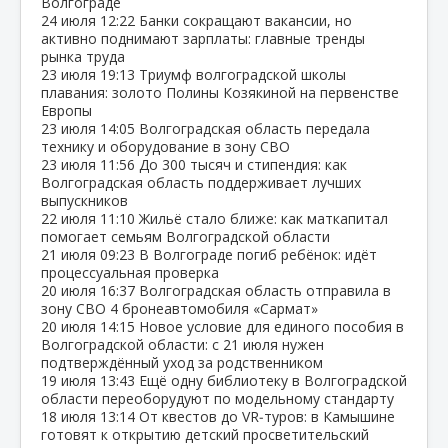
Волгограде
24 июля
12:22
Банки сокращают вакансии, но
активно поднимают зарплаты: главные тренды
рынка труда
23 июля
19:13
Триумф волгоградской школы
плавания: золото Полины Козякиной на первенстве
Европы
23 июля
14:05
Волгоградская область передала
технику и оборудование в зону СВО
23 июля
11:56
До 300 тысяч и стипендия: как
Волгоградская область поддерживает лучших
выпускников
22 июля
11:10
Жильё стало ближе: как маткапитал
помогает семьям Волгоградской области
21 июля
09:23
В Волгограде погиб ребёнок: идёт
процессуальная проверка
20 июля
16:37
Волгоградская область отправила в
зону СВО 4 бронеавтомобиля «Сармат»
20 июля
14:15
Новое условие для единого пособия в
Волгоградской области: с 21 июля нужен
подтверждённый уход за родственником
19 июля
13:43
Ещё одну библиотеку в Волгоградской
области переоборудуют по модельному стандарту
18 июля
13:14
От квестов до VR‑туров: в Камышине
готовят к открытию детский просветительский