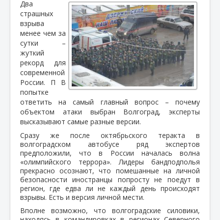
Два
страшных
взрыва
менее чем за
сутки –
жуткий
рекорд для
современной
России. П В
попытке
ответить на самый главный вопрос – почему
объектом атаки выбран Волгоград, эксперты
высказывают самые разные версии.
Сразу же после октябрьского теракта в
волгоградском автобусе ряд экспертов
предположили, что в России началась волна
«олимпийского террора». Лидеры бандподполья
прекрасно осознают, что помешанные на личной
безопасности иностранцы попросту не поедут в
регион, где едва ли не каждый день происходят
взрывы. Есть и версия личной мести.
Вполне возможно, что волгоградские силовики,
находясь в командировках в регионах Северного