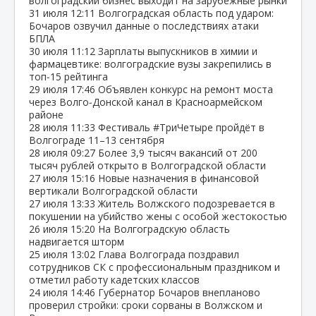
волгоградский бизнес выходит на зарубежные рынки
31 июля
12:11
Волгоградская область под ударом:
Бочаров озвучил данные о последствиях атаки
БПЛА
30 июля
11:12
Зарплаты выпускников в химии и
фармацевтике: волгоградские вузы закрепились в
топ‑15 рейтинга
29 июля
17:46
Объявлен конкурс на ремонт моста
через Волго‑Донской канал в Красноармейском
районе
28 июля
11:33
Фестиваль #ТриЧетыре пройдёт в
Волгограде 11–13 сентября
28 июля
09:27
Более 3,9 тысяч вакансий от 200
тысяч рублей открыто в Волгоградской области
27 июля
15:16
Новые назначения в финансовой
вертикали Волгоградской области
27 июля
13:33
Житель Волжского подозревается в
покушении на убийство жены с особой жестокостью
26 июля
15:20
На Волгоградскую область
надвигается шторм
25 июля
13:02
Глава Волгограда поздравил
сотрудников СК с профессиональным праздником и
отметил работу кадетских классов
24 июля
14:46
Губернатор Бочаров внепланово
проверил стройки: сроки сорваны в Волжском и