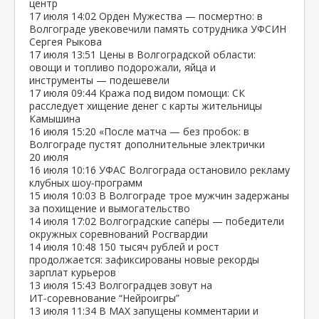
центр
17 июля
14:02
Орден Мужества — посмертно: в
Волгограде увековечили память сотрудника УФСИН
Сергея Рыкова
17 июля
13:51
Цены в Волгоградской области:
овощи и топливо подорожали, яйца и
инструменты — подешевели
17 июля
09:44
Кража под видом помощи: СК
расследует хищение денег с карты жительницы
Камышина
16 июля
15:20
«После матча — без пробок: в
Волгограде пустят дополнительные электрички
20 июля
16 июля
10:16
УФАС Волгограда остановило рекламу
клубных шоу‑программ
15 июля
10:03
В Волгограде трое мужчин задержаны
за похищение и вымогательство
14 июля
17:02
Волгоградские сапёры — победители
окружных соревнований Росгвардии
14 июля
10:48
150 тысяч рублей и рост
продолжается: зафиксированы новые рекорды
зарплат курьеров
13 июля
15:43
Волгоградцев зовут на
ИТ‑соревнование “Нейроигры”
13 июля
11:34
В МАХ запущены комментарии и