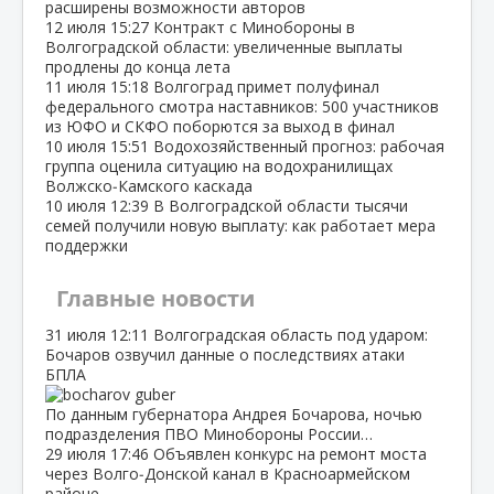
расширены возможности авторов
12 июля
15:27
Контракт с Минобороны в
Волгоградской области: увеличенные выплаты
продлены до конца лета
11 июля
15:18
Волгоград примет полуфинал
федерального смотра наставников: 500 участников
из ЮФО и СКФО поборются за выход в финал
10 июля
15:51
Водохозяйственный прогноз: рабочая
группа оценила ситуацию на водохранилищах
Волжско‑Камского каскада
10 июля
12:39
В Волгоградской области тысячи
семей получили новую выплату: как работает мера
поддержки
Главные новости
31 июля
12:11
Волгоградская область под ударом:
Бочаров озвучил данные о последствиях атаки
БПЛА
По данным губернатора Андрея Бочарова, ночью
подразделения ПВО Минобороны России…
29 июля
17:46
Объявлен конкурс на ремонт моста
через Волго‑Донской канал в Красноармейском
районе