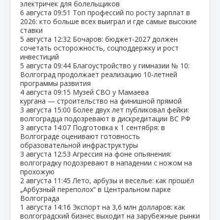
электричек для болельщиков
6 августа
09:51
Топ профессий по росту зарплат в
2026: кто больше всех выиграл и где самые высокие
ставки
5 августа
12:32
Бочаров: бюджет‑2027 должен
сочетать осторожность, соцподдержку и рост
инвестиций
5 августа
09:44
Благоустройство у гимназии № 10:
Волгоград продолжает реализацию 10‑летней
программы развития
4 августа
09:15
Музей СВО у Мамаева
кургана — строительство на финишной прямой
3 августа
15:00
Более двух лет публиковал фейки:
волгоградца подозревают в дискредитации ВС РФ
3 августа
14:07
Подготовка к 1 сентября: в
Волгограде оценивают готовность
образовательной инфраструктуры
3 августа
12:53
Агрессия на фоне опьянения:
волгоградку подозревают в нападении с ножом на
прохожую
2 августа
11:45
Лето, арбузы и веселье: как прошёл
„Арбузный переполох“ в Центральном парке
Волгограда
1 августа
14:16
Экспорт на 3,6 млн долларов: как
волгоградский бизнес выходит на зарубежные рынки