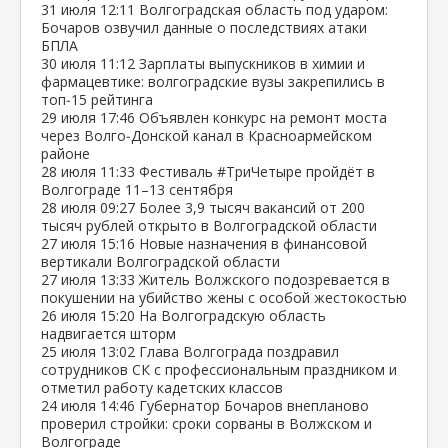
31 июля
12:11
Волгоградская область под ударом:
Бочаров озвучил данные о последствиях атаки
БПЛА
30 июля
11:12
Зарплаты выпускников в химии и
фармацевтике: волгоградские вузы закрепились в
топ‑15 рейтинга
29 июля
17:46
Объявлен конкурс на ремонт моста
через Волго‑Донской канал в Красноармейском
районе
28 июля
11:33
Фестиваль #ТриЧетыре пройдёт в
Волгограде 11–13 сентября
28 июля
09:27
Более 3,9 тысяч вакансий от 200
тысяч рублей открыто в Волгоградской области
27 июля
15:16
Новые назначения в финансовой
вертикали Волгоградской области
27 июля
13:33
Житель Волжского подозревается в
покушении на убийство жены с особой жестокостью
26 июля
15:20
На Волгоградскую область
надвигается шторм
25 июля
13:02
Глава Волгограда поздравил
сотрудников СК с профессиональным праздником и
отметил работу кадетских классов
24 июля
14:46
Губернатор Бочаров внепланово
проверил стройки: сроки сорваны в Волжском и
Волгограде