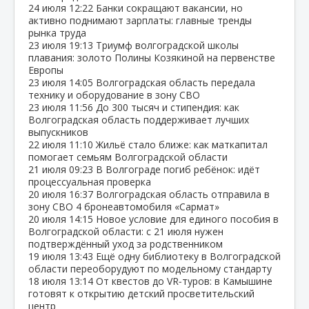
24 июля
12:22
Банки сокращают вакансии, но
активно поднимают зарплаты: главные тренды
рынка труда
23 июля
19:13
Триумф волгоградской школы
плавания: золото Полины Козякиной на первенстве
Европы
23 июля
14:05
Волгоградская область передала
технику и оборудование в зону СВО
23 июля
11:56
До 300 тысяч и стипендия: как
Волгоградская область поддерживает лучших
выпускников
22 июля
11:10
Жильё стало ближе: как маткапитал
помогает семьям Волгоградской области
21 июля
09:23
В Волгограде погиб ребёнок: идёт
процессуальная проверка
20 июля
16:37
Волгоградская область отправила в
зону СВО 4 бронеавтомобиля «Сармат»
20 июля
14:15
Новое условие для единого пособия в
Волгоградской области: с 21 июля нужен
подтверждённый уход за родственником
19 июля
13:43
Ещё одну библиотеку в Волгоградской
области переоборудуют по модельному стандарту
18 июля
13:14
От квестов до VR‑туров: в Камышине
готовят к открытию детский просветительский
центр