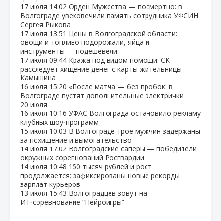
17 июля
14:02
Орден Мужества — посмертно: в
Волгограде увековечили память сотрудника УФСИН
Сергея Рыкова
17 июля
13:51
Цены в Волгоградской области:
овощи и топливо подорожали, яйца и
инструменты — подешевели
17 июля
09:44
Кража под видом помощи: СК
расследует хищение денег с карты жительницы
Камышина
16 июля
15:20
«После матча — без пробок: в
Волгограде пустят дополнительные электрички
20 июля
16 июля
10:16
УФАС Волгограда остановило рекламу
клубных шоу‑программ
15 июля
10:03
В Волгограде трое мужчин задержаны
за похищение и вымогательство
14 июля
17:02
Волгоградские сапёры — победители
окружных соревнований Росгвардии
14 июля
10:48
150 тысяч рублей и рост
продолжается: зафиксированы новые рекорды
зарплат курьеров
13 июля
15:43
Волгоградцев зовут на
ИТ‑соревнование “Нейроигры”