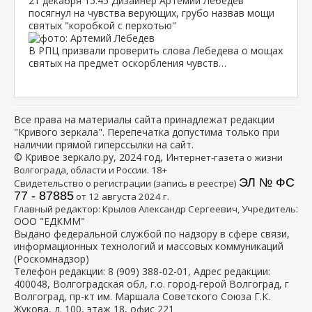
21 декабря
15:45
Дизайнер Артемий Лебедев
посягнул на чувства верующих, грубо назвав мощи
святых "коробкой с перхотью"
В РПЦ призвали проверить слова Лебедева о мощах
святых на предмет оскорбления чувств…
Все права на материалы сайта принадлежат редакции
"Кривого зеркала". Перепечатка допустима только при
наличии прямой гиперссылки на сайт.
© Кривое зеркало.ру, 2024 год, И
нтернет-газета о жизни
Волгограда, области и России. 18+
ЭЛ № ФС
Свидетельство о регистрации (запись в реестре)
77 - 87885
от 12 августа 2024 г.
:
Главный редактор: Крылов Александр Сергеевич, Учредитель
ООО "ЕДКММ"
Выдано федеральной службой по надзору в сфере связи,
информационных технологий и массовых коммуникаций
(Роскомнадзор)
Телефон редакции:
8 (909) 388-02-01
, Адрес редакции:
400048, Волгоградская обл, г.о. город-герой Волгоград, г
Волгоград, пр-кт им. Маршала Советского Союза Г.К.
Жукова, д. 100, этаж 18, офис 221