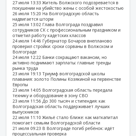
27 июля
13:33
Житель Волжского подозревается в
покушении на убийство жены с особой жестокостью
26 июля
15:20
На Волгоградскую область
надвигается шторм
25 июля
13:02
Глава Волгограда поздравил
сотрудников СК с профессиональным праздником и
отметил работу кадетских классов
24 июля
14:46
Губернатор Бочаров внепланово
проверил стройки: сроки сорваны в Волжском и
Волгограде
24 июля
12:22
Банки сокращают вакансии, но
активно поднимают зарплаты: главные тренды
рынка труда
23 июля
19:13
Триумф волгоградской школы
плавания: золото Полины Козякиной на первенстве
Европы
23 июля
14:05
Волгоградская область передала
технику и оборудование в зону СВО
23 июля
11:56
До 300 тысяч и стипендия: как
Волгоградская область поддерживает лучших
выпускников
22 июля
11:10
Жильё стало ближе: как маткапитал
помогает семьям Волгоградской области
21 июля
09:23
В Волгограде погиб ребёнок: идёт
процессуальная проверка