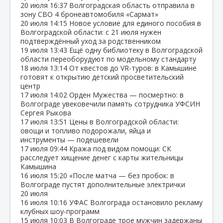
20 июля
16:37
Волгоградская область отправила в
зону СВО 4 бронеавтомобиля «Сармат»
20 июля
14:15
Новое условие для единого пособия в
Волгоградской области: с 21 июля нужен
подтверждённый уход за родственником
19 июля
13:43
Ещё одну библиотеку в Волгоградской
области переоборудуют по модельному стандарту
18 июля
13:14
От квестов до VR‑туров: в Камышине
готовят к открытию детский просветительский
центр
17 июля
14:02
Орден Мужества — посмертно: в
Волгограде увековечили память сотрудника УФСИН
Сергея Рыкова
17 июля
13:51
Цены в Волгоградской области:
овощи и топливо подорожали, яйца и
инструменты — подешевели
17 июля
09:44
Кража под видом помощи: СК
расследует хищение денег с карты жительницы
Камышина
16 июля
15:20
«После матча — без пробок: в
Волгограде пустят дополнительные электрички
20 июля
16 июля
10:16
УФАС Волгограда остановило рекламу
клубных шоу‑программ
15 июля
10:03
В Волгограде трое мужчин задержаны