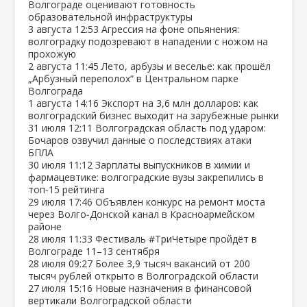
Волгограде оценивают готовность
образовательной инфраструктуры
3 августа
12:53
Агрессия на фоне опьянения:
волгоградку подозревают в нападении с ножом на
прохожую
2 августа
11:45
Лето, арбузы и веселье: как прошёл
„Арбузный переполох“ в Центральном парке
Волгограда
1 августа
14:16
Экспорт на 3,6 млн долларов: как
волгоградский бизнес выходит на зарубежные рынки
31 июля
12:11
Волгоградская область под ударом:
Бочаров озвучил данные о последствиях атаки
БПЛА
30 июля
11:12
Зарплаты выпускников в химии и
фармацевтике: волгоградские вузы закрепились в
топ‑15 рейтинга
29 июля
17:46
Объявлен конкурс на ремонт моста
через Волго‑Донской канал в Красноармейском
районе
28 июля
11:33
Фестиваль #ТриЧетыре пройдёт в
Волгограде 11–13 сентября
28 июля
09:27
Более 3,9 тысяч вакансий от 200
тысяч рублей открыто в Волгоградской области
27 июля
15:16
Новые назначения в финансовой
вертикали Волгоградской области