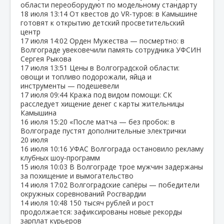
области переоборудуют по модельному стандарту
18 июля
13:14
От квестов до VR‑туров: в Камышине
готовят к открытию детский просветительский
центр
17 июля
14:02
Орден Мужества — посмертно: в
Волгограде увековечили память сотрудника УФСИН
Сергея Рыкова
17 июля
13:51
Цены в Волгоградской области:
овощи и топливо подорожали, яйца и
инструменты — подешевели
17 июля
09:44
Кража под видом помощи: СК
расследует хищение денег с карты жительницы
Камышина
16 июля
15:20
«После матча — без пробок: в
Волгограде пустят дополнительные электрички
20 июля
16 июля
10:16
УФАС Волгограда остановило рекламу
клубных шоу‑программ
15 июля
10:03
В Волгограде трое мужчин задержаны
за похищение и вымогательство
14 июля
17:02
Волгоградские сапёры — победители
окружных соревнований Росгвардии
14 июля
10:48
150 тысяч рублей и рост
продолжается: зафиксированы новые рекорды
зарплат курьеров