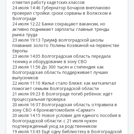
отметил работу кадетских классов
24 июля
14:46
Губернатор Бочаров внепланово
проверил стройки: сроки сорваны в Волжском и
Волгограде
24 июля
12:22
Банки сокращают вакансии, но
активно поднимают зарплаты: главные тренды
рынка труда
23 июля
19:13
Триумф волгоградской школы
плавания: золото Полины Козякиной на первенстве
Европы
23 июля
14:05
Волгоградская область передала
технику и оборудование в зону СВО
23 июля
11:56
До 300 тысяч и стипендия: как
Волгоградская область поддерживает лучших
выпускников
22 июля
11:10
Жильё стало ближе: как маткапитал
помогает семьям Волгоградской области
21 июля
09:23
В Волгограде погиб ребёнок: идёт
процессуальная проверка
20 июля
16:37
Волгоградская область отправила в
зону СВО 4 бронеавтомобиля «Сармат»
20 июля
14:15
Новое условие для единого пособия в
Волгоградской области: с 21 июля нужен
подтверждённый уход за родственником
19 июля
13:43
Ещё одну библиотеку в Волгоградской