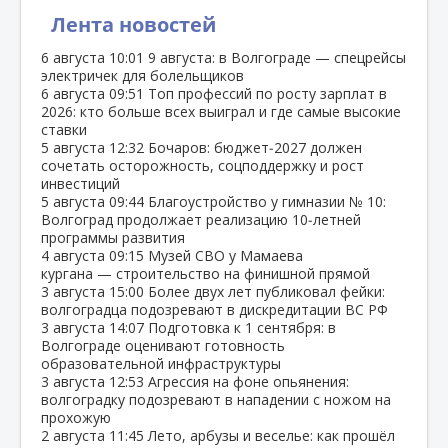
Лента новостей
6 августа
10:01
9 августа: в Волгограде — спецрейсы
электричек для болельщиков
6 августа
09:51
Топ профессий по росту зарплат в
2026: кто больше всех выиграл и где самые высокие
ставки
5 августа
12:32
Бочаров: бюджет‑2027 должен
сочетать осторожность, соцподдержку и рост
инвестиций
5 августа
09:44
Благоустройство у гимназии № 10:
Волгоград продолжает реализацию 10‑летней
программы развития
4 августа
09:15
Музей СВО у Мамаева
кургана — строительство на финишной прямой
3 августа
15:00
Более двух лет публиковал фейки:
волгоградца подозревают в дискредитации ВС РФ
3 августа
14:07
Подготовка к 1 сентября: в
Волгограде оценивают готовность
образовательной инфраструктуры
3 августа
12:53
Агрессия на фоне опьянения:
волгоградку подозревают в нападении с ножом на
прохожую
2 августа
11:45
Лето, арбузы и веселье: как прошёл