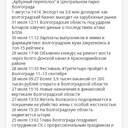
„Арбузный переполох“ в Центральном парке
Волгограда
1 августа
14:16
Экспорт на 3,6 млн долларов: как
волгоградский бизнес выходит на зарубежные рынки
31 июля
12:11
Волгоградская область под ударом:
Бочаров озвучил данные о последствиях атаки
БПЛА
30 июля
11:12
Зарплаты выпускников в химии и
фармацевтике: волгоградские вузы закрепились в
топ‑15 рейтинга
29 июля
17:46
Объявлен конкурс на ремонт моста
через Волго‑Донской канал в Красноармейском
районе
28 июля
11:33
Фестиваль #ТриЧетыре пройдёт в
Волгограде 11–13 сентября
28 июля
09:27
Более 3,9 тысяч вакансий от 200
тысяч рублей открыто в Волгоградской области
27 июля
15:16
Новые назначения в финансовой
вертикали Волгоградской области
27 июля
13:33
Житель Волжского подозревается в
покушении на убийство жены с особой жестокостью
26 июля
15:20
На Волгоградскую область
надвигается шторм
25 июля
13:02
Глава Волгограда поздравил
сотрудников СК с профессиональным праздником и