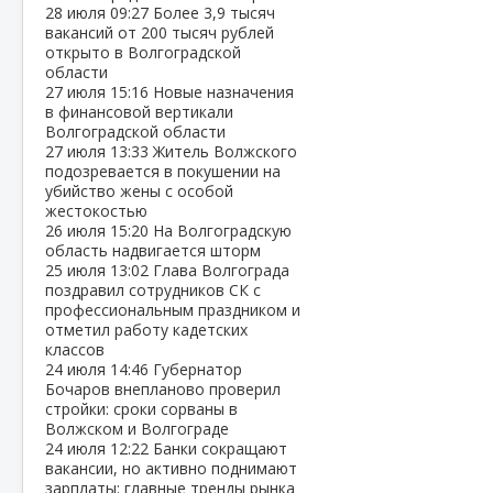
28 июля
09:27
Более 3,9 тысяч
вакансий от 200 тысяч рублей
открыто в Волгоградской
области
27 июля
15:16
Новые назначения
в финансовой вертикали
Волгоградской области
27 июля
13:33
Житель Волжского
подозревается в покушении на
убийство жены с особой
жестокостью
26 июля
15:20
На Волгоградскую
область надвигается шторм
25 июля
13:02
Глава Волгограда
поздравил сотрудников СК с
профессиональным праздником и
отметил работу кадетских
классов
24 июля
14:46
Губернатор
Бочаров внепланово проверил
стройки: сроки сорваны в
Волжском и Волгограде
24 июля
12:22
Банки сокращают
вакансии, но активно поднимают
зарплаты: главные тренды рынка