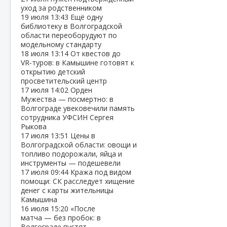
уход за родственником
19 июля
13:43
Ещё одну
библиотеку в Волгоградской
области переоборудуют по
модельному стандарту
18 июля
13:14
От квестов до
VR‑туров: в Камышине готовят к
открытию детский
просветительский центр
17 июля
14:02
Орден
Мужества — посмертно: в
Волгограде увековечили память
сотрудника УФСИН Сергея
Рыкова
17 июля
13:51
Цены в
Волгоградской области: овощи и
топливо подорожали, яйца и
инструменты — подешевели
17 июля
09:44
Кража под видом
помощи: СК расследует хищение
денег с карты жительницы
Камышина
16 июля
15:20
«После
матча — без пробок: в
Волгограде пустят