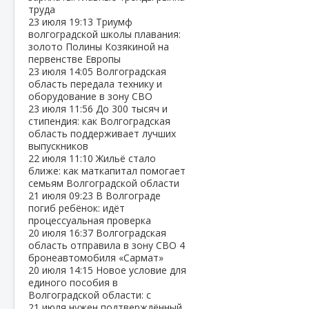
труда
23 июля
19:13
Триумф
волгоградской школы плавания:
золото Полины Козякиной на
первенстве Европы
23 июля
14:05
Волгоградская
область передала технику и
оборудование в зону СВО
23 июля
11:56
До 300 тысяч и
стипендия: как Волгоградская
область поддерживает лучших
выпускников
22 июля
11:10
Жильё стало
ближе: как маткапитал помогает
семьям Волгоградской области
21 июля
09:23
В Волгограде
погиб ребёнок: идёт
процессуальная проверка
20 июля
16:37
Волгоградская
область отправила в зону СВО 4
бронеавтомобиля «Сармат»
20 июля
14:15
Новое условие для
единого пособия в
Волгоградской области: с
21 июля нужен подтверждённый