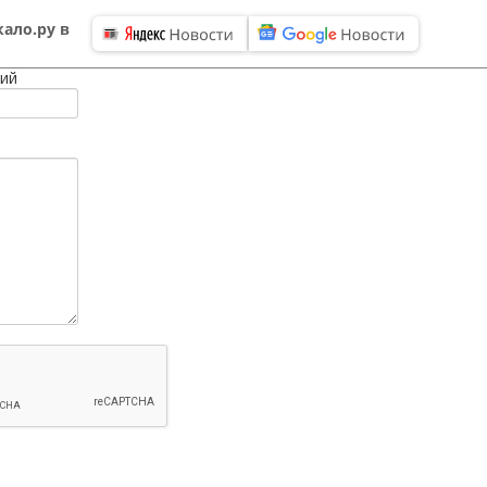
ало.ру в
ий