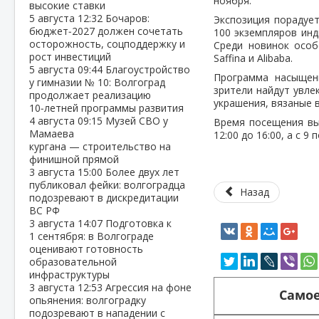
ноября.
высокие ставки
5 августа
12:32
Бочаров:
Экспозиция порадует
бюджет‑2027 должен сочетать
100 экземпляров инд
осторожность, соцподдержку и
Среди новинок особ
рост инвестиций
Saffina и Alibaba.
5 августа
09:44
Благоустройство
Программа насыщен
у гимназии № 10: Волгоград
зрители найдут увле
продолжает реализацию
украшения, вязаные 
10‑летней программы развития
4 августа
09:15
Музей СВО у
Время посещения вы
Мамаева
12:00 до 16:00, а с 9
кургана — строительство на
финишной прямой
3 августа
15:00
Более двух лет
публиковал фейки: волгоградца
Назад
подозревают в дискредитации
ВС РФ
3 августа
14:07
Подготовка к
1 сентября: в Волгограде
оценивают готовность
образовательной
инфраструктуры
3 августа
12:53
Агрессия на фоне
Самое
опьянения: волгоградку
подозревают в нападении с