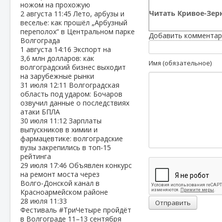
ножом на прохожую
Читать Кривое-Зерк
2 августа
11:45
Лето, арбузы и
веселье: как прошёл „Арбузный
переполох“ в Центральном парке
Добавить комментар
Волгограда
1 августа
14:16
Экспорт на
3,6 млн долларов: как
Имя (обязательное)
волгоградский бизнес выходит
на зарубежные рынки
31 июля
12:11
Волгоградская
область под ударом: Бочаров
озвучил данные о последствиях
атаки БПЛА
30 июля
11:12
Зарплаты
выпускников в химии и
фармацевтике: волгоградские
вузы закрепились в топ‑15
рейтинга
29 июля
17:46
Объявлен конкурс
на ремонт моста через
Волго‑Донской канал в
Красноармейском районе
28 июля
11:33
Отправить
Фестиваль #ТриЧетыре пройдёт
в Волгограде 11–13 сентября