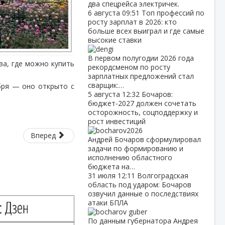
два спецрейса электричек.
6 августа
09:51
Топ профессий по
росту зарплат в 2026: кто
больше всех выиграл и где самые
высокие ставки
В первом полугодии 2026 года
ва, где можно купить
рекордсменом по росту
зарплатных предложений стал
сварщик:…
бря — оно открыто с
5 августа
12:32
Бочаров:
бюджет‑2027 должен сочетать
осторожность, соцподдержку и
рост инвестиций
Вперед
Андрей Бочаров сформулировал
задачи по формированию и
исполнению областного
бюджета на…
31 июля
12:11
Волгоградская
область под ударом: Бочаров
озвучил данные о последствиях
атаки БПЛА
По данным губернатора Андрея