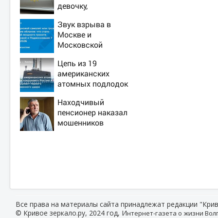
девочку,
ворвавшись в
Звук взрыва в
квартиру
Москве и
Московской
области 7 августа
Цепь из 19
2026 года: Причины,
американских
источник, откуда
атомных подлодок
был громкий хлопок
«окружает» Россию
Находчивый
и Китай: это
пенсионер наказал
инструмент первого
мошенников
массированного
изощренным
удара
способом
Все права на материалы сайта принадлежат редакции "Крив
© Кривое зеркало.ру, 2024 год, И
нтернет-газета о жизни Волг